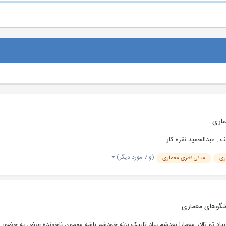
ماری
: عبدالحمید نقره کار
(و 7 مورد دیگر)
ری
مبانی نظری معماری
تگوهای معماری
 ربطی داره یه مکانیکی بیاد تو تالار معمارا بعدشم بیاد تاپیک بزنه خودشم باشه مهمون ناخونده عر