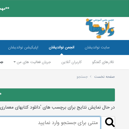
**مهم:
سایت نواندیشان
انجمن نواندیشان
اپلیکیشن نواندیشان
تالارهای گفتگو
کاربران آنلاین
جریان فعالیت های من
جس
صفحه نخست
جستجو
*
در حال نمایش نتایج برای برچسب های 'دانلود کتابهای معماری'