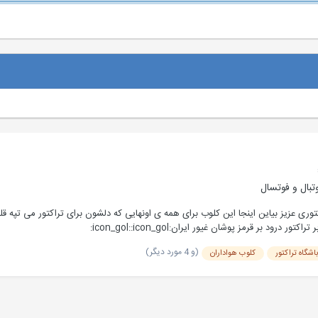
تبال و فوتسال
توری عزیز بیاین اینجا این کلوب برای همه ی اونهایی که دلشون برای تراکتور می تپه ق
ود بر قرمز پوشان غیور ایران:icon_gol::icon_gol:
(و 4 مورد دیگر)
اشگاه تراکتور
کلوب هواداران