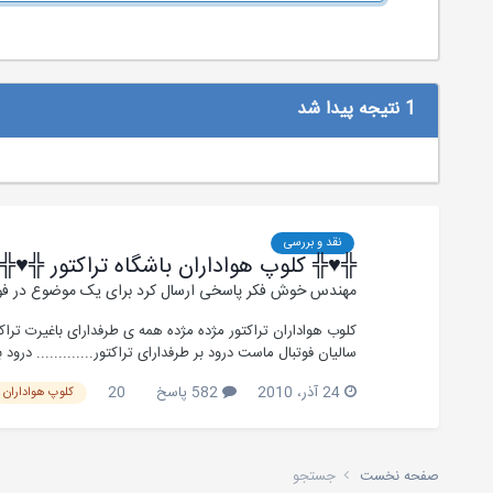
1 نتیجه پیدا شد
نقد و بررسی
╬♥╬ کلوپ هواداران باشگاه تراکتور ╬♥╬
مهندس خوش فکر
پاسخی ارسال کرد برای یک موضوع در
فو
کلوب هواداران تراکتور مژده مژده همه ی طرفدارای باغیرت تراک
سالیان فوتبال ماست درود بر طرفدارای تراکتور............. درود بر تراکتور در
24 آذر، 2010
582 پاسخ
20
کلوپ هواداران ب
صفحه نخست
جستجو