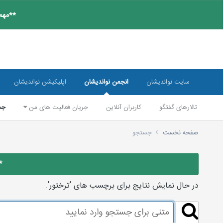
**مهم:
سایت نواندیشان
انجمن نواندیشان
اپلیکیشن نواندیشان
تالارهای گفتگو
کاربران آنلاین
جریان فعالیت های من
جس
صفحه نخست
جستجو
*
در حال نمایش نتایج برای برچسب های 'ترختور'.