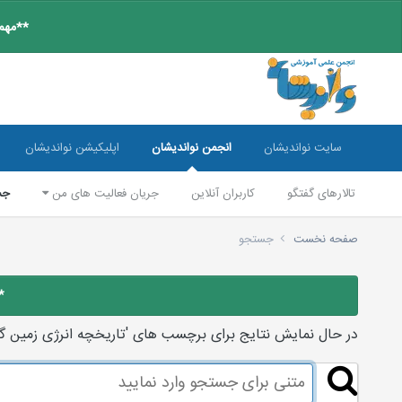
**مهم:
سایت نواندیشان
انجمن نواندیشان
اپلیکیشن نواندیشان
تالارهای گفتگو
کاربران آنلاین
جریان فعالیت های من
جس
صفحه نخست
جستجو
*
در حال نمایش نتایج برای برچسب های 'تاریخچه انرژی زمین گر