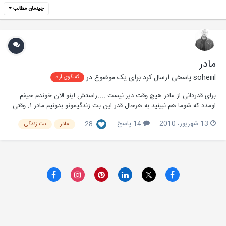
چیدمان مطالب
مادر
soheiiil
پاسخی ارسال کرد برای یک موضوع در
گفتگوی آزاد
برای قدردانی از مادر هیچ وقت دیر نیست ....راستش اینو الان خوندم حیفم
اومذد که شوما هم نبینید به هرحال قدر این بت زندگیمونو بدونیم مادر ١. وقتى
يکساله بوديد، او شما را حمام می‌برد و تميز می‌کرد. قدردانى شما از او اين بود
13 شهریور، 2010
14 پاسخ
28
مادر
بت زندگی
که تمام شب‌ها تا صبح گريه می‌کرديد. ٢. وقتى دوساله بو...