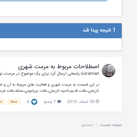
1 نتیجه پیدا شد
اصطلاحات مربوط به مرمت شهری
ooraman
پاسخی ارسال کرد برای یک موضوع در
مرمت، نو
در این قسمت به مرمت شهری و فعالیت های مربوط به آن و تع
تاریخی،بافت قدیم،ناحیه تاریخی،بافت پیرامونی،محله،بافت فرسو
30 اسفند، 2010
7 پاسخ
4
محله
م
صفحه نخست
جستجو