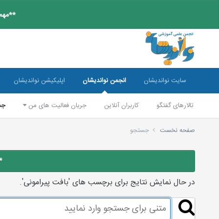
**مهم:
سایت نواندیشان
انجمن نواندیشان
اپلیکیشن نواندیشان
تالارهای گفتگو
کاربران آنلاین
جریان فعالیت های من
جس
صفحه نخست
جستجو
*
در حال نمایش نتایج برای برچسب های 'بافت پیرامونی'.