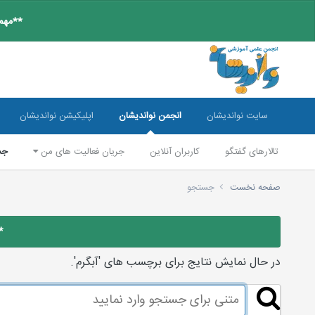
**مهم:
سایت نواندیشان
انجمن نواندیشان
اپلیکیشن نواندیشان
تالارهای گفتگو
کاربران آنلاین
جریان فعالیت های من
جس
صفحه نخست
جستجو
*
در حال نمایش نتایج برای برچسب های 'آبگرم'.