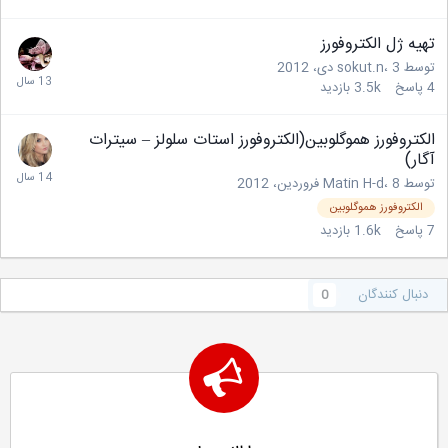
تهیه ژل الکتروفورز
توسط
3 دی، 2012
،
sokut.n
4
پاسخ
3.5k
بازدید
الکتروفورز هموگلوبین(الکتروفورز استات سلولز – سیترات
آگار)
توسط
8 فروردین، 2012
،
Matin H-d
الکتروفورز هموگلوبین
7
پاسخ
1.6k
بازدید
دنبال کنندگان
0