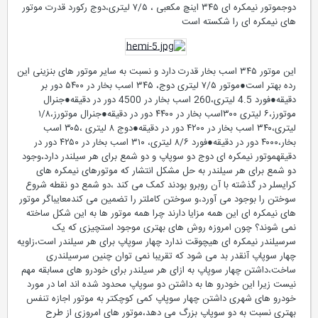
دوجموتور نیمکره ای ۳۴۵ اینچ مکعبی ، ۷/۵ لیتری،دوج رکورد قدرت موتور
های نیمکره ای را شکسته است
این موتور ۳۴۵ اسب بخار قدرت دارد و نسبت به سایر موتور های بنزینی این
رده بهتر است●موتور ۷/۵ لیتری دوج، ۳۴۵ اسب بخار در ۵۴٠٠ دور بر
دقیقه●فورد 4.5 لیتری،260 اسب بخار در 4500 دور در دقیقه●جنرال
موتورز،۶ لیتری ۳٠٠اسب بخار در ۴۴٠٠ دور در دقیقه●جنرال موتورز،١/٨
لیتری،۳۴٠ اسب بخار در ۴٢٠٠ دور در دقیقه●دوج ٨ لیتری ،٣٠۵ اسب
بخار،۴٠٠٠ دور در دقیقه●فورد ٨/۶ لیتری، ۳١٠ اسب بخار در ۴٢۵٠ دور در
دقیقهموتور نیمکره ای دوج دو سوپاپ و دو شمع برای هر سیلندر دارد،وجود
دو شمع برای هر سیلندر به حل مشکل انتشار که موتورهای نیمکره های
کرایسلر در گذشته با آن روبرو بودند کمک می کند ،دو شمع دو نقطه شروع
سوختن را بوجود می آورد،و سوختن کاملتر را تضمین می کندمعایباگر موتور
های نیمکره ای این همه مزایا دارند چرا همه موتور ها به این شکل ساخته
نمی شوند؟ چون امروزه روش های بهتری موجود استچیزی که یک
سرسیلندر نیمکره ای هیچوقت ندارد چهار سوپاپ برای هر سیلندر است،زاویه
چهار سوپاپ آنقدر بد می شود که تقریبا نمی توان چنین سرسیلندری
ساخت،داشتن چهار سوپاپ به ازای هر سیلندر برای خودرو های مسابقه مهم
نیست زیرا این خودرو ها به داشتن دو سوپاپ محدود شده اند اما در مورد
خودرو های شهری داشتن چهار سوپاپ کمی کوچکتر به موتور اجازه تنفس
بهتری نسبت به دو سوپاپ بزرگ می دهد،موتور های امروزی از طرح