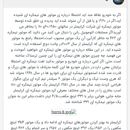
اگر به خودرو علاقه مند اید احتمالا درباره ی موتور های نیمکره ای شنیده
اید،اگر در ١٩۶٠ و یا قبل از آن متولد شده اید پدیده ی خلق شده توسط
موتور نیمکره ای شرکت کرایسلر در سالهای ۶٠،١٩۵٠و ٧٠ را بخاطر می
آوریداگر مسابقات اتوموبیل رانی را دنبال می کنید می دانید که موتور نیمکره
ای ۴٢۶ به خاطر کارآیی آن یک موتور محبوب است،احتمالا راجع به موتور
های نیمکره ای که کرایسلر از سال ٢٠٠٣در وانت دوج استفاده کرده است
شنیده اید. در این مقاله درباره ی موتور های نیمکره ای خواهید آموخت و
می فهمید چه چیزی موتور های نیمکره ای را این چنین ترسناک ساخته
است.حتی اگر کمی درباره ی خودرو و موتور بدانید لغت نیمکره ای احتمالا
برایتان معنی دارد،در دنیای خودرو ها این کلمه مترادف با موتور های بزرگ و
قدرت مند شده استموتور نیمکره ای برای خودرو ها در سال ١٩۴٨ متولد شد
که هری وست لیک و دیگران یک موتور ۶ سیلندر نیم کره ای برای جگوار
طراحی کردند،چند سال بعد در سال ١٩۵١ کرایسلر یک موتور نیمکره ای ١٨٠
اسب بخاری را در مدل های مختلف معرفی کرد،موتور نیمکره ای کرایسلر
جابه جایی هوایی برابر با ٣٣١ اینچ مکعب،۴/۵ لیتر داشت،بنابر این به عنوان
یک موتور نیمکره ای ٣٣١ شناخته شد.
کرایسلر به بهتر کردن موتورهای نیمکره ای ادامه داد و یک موتور ٣۵۴ اینچ
مکعبی را در ١٩۵۶،یک ٣٩٢ اینچ مکعبی در ١٩۵٧ و سر انجام یک ۴٢۶ اینچ