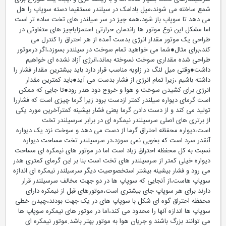
شمع ساخته می شوند،میل بادامک در سیلندر مستقیما دسته سوپاپ را هل
می دهد تا سوپاپ باز شود،همه چیز در سر سیلندر های تخت ساده تر است
اما مشکل این نوع موتور ها راندمان حرارتی استمزایاچیز های متفاوتی در
طراحی یک موتور مقدار انرژی بدست آمده از هر احتراق را کنترل می
کند،برای مثال●شما می خواهید تمام سوخت در سیلندر بسوزد،اگر درموتور
طراحی شده مقداری سوخت نسوخته بماند،انرژی آزاد نشده ای خواهیم
داشت●وقتی میل لنگ در زاویه مناسب قرار دارد باید بیشترین مقدار فشار را
داشته باشیم ،زیرا تمام انرژی از فشار بدست می آید●باید کمترین مقدار
انرژی برای کشیدن سوخت و هوا و خروج دود هدر رود●تا جایی که ممکن
است گرمای دیواره سیلندر کمتر ازدست برود زیرا گرما چیزی است که فشاررا
تولید می کند و از دست دادن گرما یعنی فشار بیشینه کمترآخرین مورد یکی
از برتری های اصلی سرسیلندر نیمکره ای در برابر سرسیلندر تخت
است،دیواره محفظه احتراق گرما از دست می دهد و سوخت نزد یک دیواره
آنقدر سرد است که بخوبی نمی سوزد،در سرسیلندر تخت مساحت دیواره
نسبت به کل محفظه احتراق زیاد است اما در موتور های نیمکره ای مساحت
دیواره خیلی کمتر از سرسیلندر های تخت است بنا بر این گرمای کمتری هدر
می رود و فشار بیشینه بیشتر استخصوصیت دیگر سرسیلندر نیمکره ای اندازه
سوپاپ هاست،از آنجایی که سوپاپ ها در دو جهت مخالف سرسیلندر قرار
دارند برای هر سوپاپ جای بیشتری است،موتورهای قبل از نیمکره دارای
محفظه احتراق گوه ای شکل با سوپاپ های در یک جهت بودند،چیدن خطی
سوپاپ ها اندازه آنها را محدود می کند،اما در موتور های نیمکره سوپاپ ها
می توانند بزرگ باشند و جریان هوا به موتور بهتر باشد.موتور نیمکره ای