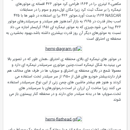
مکعبی،٧ لیتری ،را در ١٩۶۴ طراحی کرد موتور ۴٢۶ افسانه ی موتورهای
نیمکره را بر سنگ ثبت کرد زیرا مکان اول،دوم و سوم را در مسابقات
NASCAR ١٩۶۴ بدست آورد،موتور ۴٢۶ برا ی استفاده در شهر ها با ۴٢۵
اسب بخار قدرت در ١٩۶۵ به بازار آمدهنوز هم سیلندر و سرسیلندرهای موتور
۴٢۶ پیدا می شود،چیزی که به موتور نیمکره ای ١٩۵١ کرایسلر اجازه می داد
نسبت به موتورهای دیگر آن روز قدرت بیشتری داشته باشد،بهبود بخشیدن به
محفظه ی احتراق است
در موتور های نیمکره ای بالای محفظه ی احتراق ،همان طور که در تصویر بالا
می بینید،به شکل نیمکره است،چنین موتوری سرسیلندر نیمکره ای دارد و
معمولا شمع در بالای محفظه ی احتراق و سوپاپ ها در طرف های مخالف هم
قرار دارندبیشتر خودرو های قبل از ١٩۵٠ از سر سیلندر تخت استفاده می
کردند و هنوز هم بیشتر ماشین های چمن زنی از این نوع سرسیلندر استفاده
می کنند زیرا ساخت آن ارزان تر است،درموتورهای با سرسیلندر های
تخت،سوپاپ ها در بدنه سیلندر جای دارند و در محفظه کنار پیستون باز می
شوند
سرسیلندرهای تخت بسیار ساده اند و با ریخته گری و ایجاد یک سوراخ برای