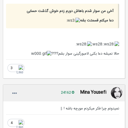
آخی من سوار شدم باهاش دورم زدم خوش گذشت حسابی
دعا میکنم قسمتت بشه
:ws28:
حالا نمیشه دعا بکنی لامبورگینی سوار بشم؟؟؟؟
3
Mina Yousefi
24162
نمیدونم چرا فکر میکردم مورچه باشه ! :|
4