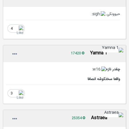
حیوونکی
4
Yamna 1
17420
چقدر نازه
واقعا سختکوشه انصافا
3
Astraea
25354