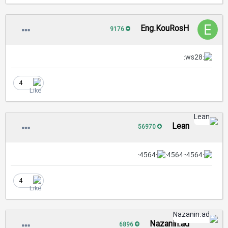
Eng.KouRosH
9176
4
Lean
56970
:4564:
4
Nazanin.ad
6896