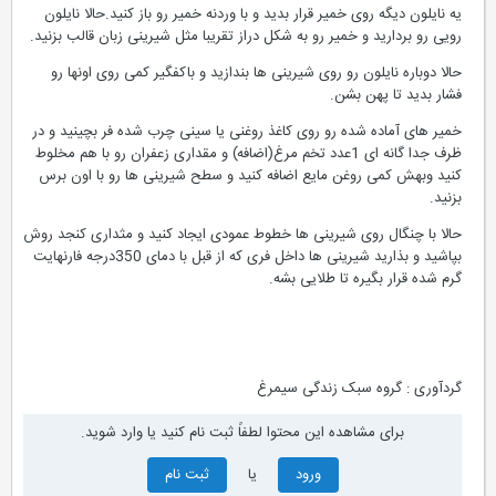
یه نایلون دیگه روی خمیر قرار بدید و با وردنه خمیر رو باز کنید.حالا نایلون
رویی رو بردارید و خمیر رو به شکل دراز تقریبا مثل شیرینی زبان قالب بزنید.
حالا دوباره نایلون رو روی شیرینی ها بندازید و باکفگیر کمی روی اونها رو
فشار بدید تا پهن بشن.
خمیر های آماده شده رو روی کاغذ روغنی یا سینی چرب شده فر بچینید و در
ظرف جدا گانه ای 1عدد تخم مرغ(اضافه) و مقداری زعفران رو با هم مخلوط
کنید وبهش کمی روغن مایع اضافه کنید و سطح شیرینی ها رو با اون برس
بزنید.
حالا با چنگال روی شیرینی ها خطوط عمودی ایجاد کنید و مثداری کنجد روش
بپاشید و بذارید شیرینی ها داخل فری که از قبل با دمای 350درجه فارنهایت
گرم شده قرار بگیره تا طلایی بشه.
گردآوری : گروه سبک زندگی سیمرغ
برای مشاهده این محتوا لطفاً ثبت نام کنید یا وارد شوید.
ورود
یا
ثبت نام