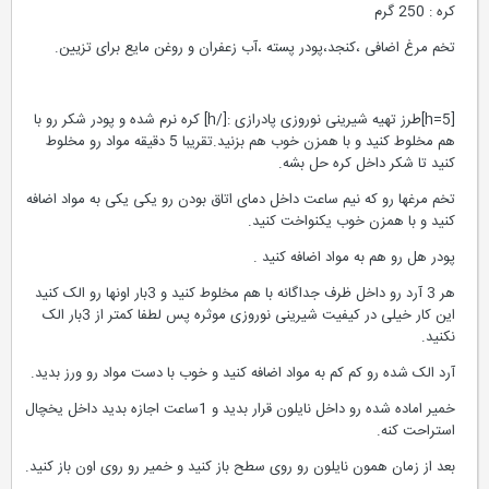
کره : 250 گرم
تخم مرغ اضافی ،کنجد،پودر پسته ،آب زعفران و روغن مایع برای تزیین.
[h=5]طرز تهیه شیرینی نوروزی پادرازی :[/h] کره نرم شده و پودر شکر رو با
هم مخلوط کنید و با همزن خوب هم بزنید.تقریبا 5 دقیقه مواد رو مخلوط
کنید تا شکر داخل کره حل بشه.
تخم مرغها رو که نیم ساعت داخل دمای اتاق بودن رو یکی یکی به مواد اضافه
کنید و با همزن خوب یکنواخت کنید.
پودر هل رو هم به مواد اضافه کنید .
هر 3 آرد رو داخل ظرف جداگانه با هم مخلوط کنید و 3بار اونها رو الک کنید
این کار خیلی در کیفیت شیرینی نوروزی موثره پس لطفا کمتر از 3بار الک
نکنید.
آرد الک شده رو کم کم به مواد اضافه کنید و خوب با دست مواد رو ورز بدید.
خمیر اماده شده رو داخل نایلون قرار بدید و 1ساعت اجازه بدید داخل یخچال
استراحت کنه.
بعد از زمان همون نایلون رو روی سطح باز کنید و خمیر رو روی اون باز کنید.