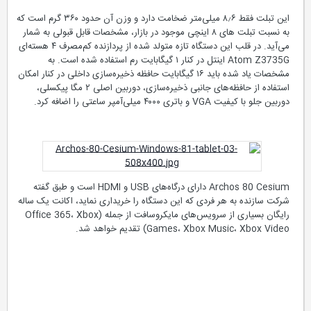
این تبلت فقط ۸٫۶ میلی‌متر ضخامت دارد و وزن آن حدود ۳۶۰ گرم است که
به نسبت تبلت های ۸ اینچی موجود در بازار، مشخصات قابل قبولی به شمار
می‌آید. در قلب این دستگاه تازه متولد شده از پردازنده کم‌مصرف ۴ هسته‌ای
Atom Z3735G اینتل در کنار ۱ گیگابایت رم استفاده شده است. به
مشخصات یاد شده باید ۱۶ گیگابایت حافظه ذخیره‌سازی داخلی در کنار امکان
استفاده از حافظه‌های جانبی ذخیره‌سازی، دوربین اصلی ۲ مگا پیکسلی،
دوربین جلو با کیفیت VGA و باتری ۴۰۰۰ میلی‌آمپر ساعتی را اضافه کرد.
Archos 80 Cesium دارای درگاه‌های USB و HDMI است و طبق گفته
شرکت سازنده به هر فردی که این دستگاه را خریداری نماید، اکانت یک ساله
رایگان بسیاری از سرویس‌های مایکروسافت از جمله (Office 365، Xbox
Games، Xbox Music، Xbox Video) تقدیم خواهد شد.