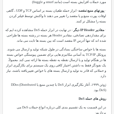
مورد حملات افزایش بسته است (مانند
smurf
و
fraggle
)
·
پورتهای منبع\مقصد
- ابزار حمله طغیان بسته بر اساس
TCP
و
UDP
،
گاهی
اوقات پورت منبع و یا مقصد را تغییر می دهند تا واکنش توسط فیلتر کردن
بسته را مشکل تر کنند.
·
مقادیر
IP Header
دیگر
- در نهایت در ابزار حمله
DoS
مشاهده کرده ایم که
برای مقداردهی تصادفی، مقادیر
Header
هر بسته در رشته بسته ها طراحی
شده اند که تنها آدرس
IP
مقصد است که بین بسته ها ثابت می ماند.
بسته ها با خواص ساختگی بسادگی در طول شبکه تولید و ارسال می شوند.
پروتکل
TCP/IP
به آسانی مکانیزم هایی برای تضمین پیوستگی خواص بسته
ها در هنگام تولید و یا ارسال نقطه به نقطه بسته ها ارائه نمی کند. معمولاً،
یک نفوذگر فقط به داشتن اختیار کافی روی یک سیستم برای بکارگیری ابزار
و حملاتی که قادر به تولید و ارسال بسته های با خواص تغییریافته باشند، نیاز
دارد.
ژوئن ۱۹۹۹، آغاز بکارگیری ابزار
DoS
با چندین منبع یا
Distributed
(
DDos
) بود.
DoS
روش های حمله
DoS
در این قسمت به یک تقسیم بندی کلی درباره انواع حملات
DoS
می
پردازیم: