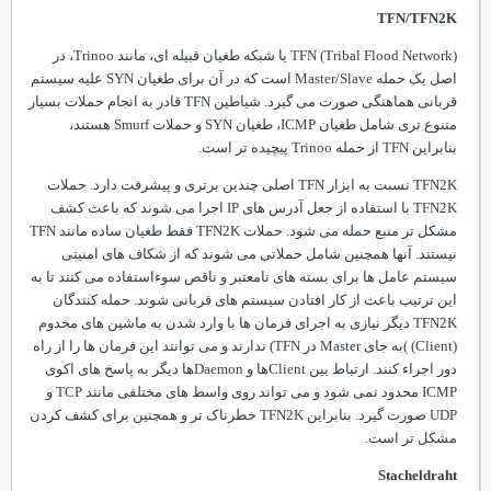
TFN/TFN2K
) یا شبکه طغیان قبیله ای، مانند
Tribal Flood Network
(
TFN
Trinoo
، در
اصل یک حمله
Master/Slave
است که در آن برای طغیان
SYN
علیه سیستم
قربانی هماهنگی صورت می گیرد. شیاطین
TFN
قادر به انجام حملات بسیار
متنوع تری شامل طغیان
ICMP
، طغیان
SYN
و حملات
Smurf
هستند،
بنابراین
TFN
از حمله
Trinoo
پیچیده تر است.
TFN2K
نسبت به ابزار
TFN
اصلی چندین برتری و پیشرفت دارد. حملات
TFN2K
با استفاده از جعل آدرس های
IP
اجرا می شوند که باعث کشف
مشکل تر منبع حمله می شود. حملات
TFN2K
فقط طغیان ساده مانند
TFN
نیستند. آنها همچنین شامل حملاتی می شوند که از شکاف های امنیتی
سیستم عامل ها برای بسته های نامعتبر و ناقص سوءاستفاده می کنند تا به
این ترتیب باعث از کار افتادن سیستم های قربانی شوند. حمله کنندگان
TFN2K
دیگر نیازی به اجرای فرمان ها با وارد شدن به ماشین های مخدوم
(
Client
)
)
به جای
Master
در
TFN
) ندارند و می توانند این فرمان ها را از راه
دور اجراء کنند. ارتباط بین
Client
ها و
Daemon
ها دیگر به پاسخ های اکوی
ICMP
محدود نمی شود و می تواند روی واسط های مختلفی مانند
TCP
و
UDP
صورت گیرد. بنابراین
TFN2K
خطرناک تر و همچنین برای کشف کردن
مشکل تر است.
Stacheldraht