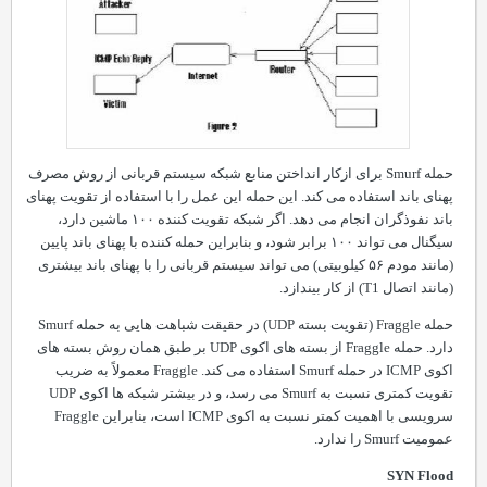
حمله
Smurf
برای ازکار انداختن منابع شبکه سیستم قربانی از روش مصرف
پهنای باند استفاده می کند. این حمله این عمل را با استفاده از تقویت پهنای
باند نفوذگران انجام می دهد. اگر شبکه تقویت کننده ۱۰۰ ماشین دارد،
سیگنال می تواند ۱۰۰ برابر شود، و بنابراین حمله کننده با پهنای باند پایین
(مانند مودم ۵۶ کیلوبیت
ی
) می تواند سیستم قربانی
را
با پهنای باند بیشتری
(مانند اتصال
T1
) از کار بیندازد.
حمله
Fraggle
(تقویت بسته
UDP
) در حقیقت شباهت هایی به حمله
Smurf
دارد. حمله
Fraggle
از بسته های اکوی
UDP
بر طبق همان روش بسته های
اکوی
ICMP
در حمله
Smurf
استفاده می کند.
Fraggle
معمولاً به ضریب
تقویت کمتری نسبت به
Smurf
می رسد، و در بیشتر شبکه ها اکوی
UDP
سرویسی با اهمیت کمتر نسبت به اکوی
ICMP
است، بنابراین
Fraggle
عمومیت
Smurf
را ندارد.
SYN Flood