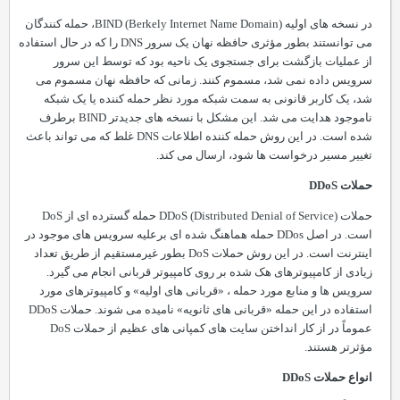
در نسخه های اولیه
Berkely Internet Name Domain
(
BIND
)، حمله کنندگان
می توانستند بطور مؤثری حافظه نهان یک سرور
DNS
را که در حال استفاده
از عملیات بازگشت برای جستجوی یک ناحیه بود که توسط این سرور
سرویس داده نمی شد، مسموم کنند. زمانی که حافظه نهان مسموم می
شد، یک کاربر قانونی به سمت شبکه مورد نظر حمله کننده یا یک شبکه
ناموجود هدایت می شد. این مشکل با نسخه های جدیدتر
BIND
برطرف
شده است. در این روش حمله کننده اطلاعات
DNS
غلط که می تواند باعث
تغییر مسیر درخواست ها شود، ارسال می کند.
حملات
DDoS
حملات
) حمله گسترده ای از
Distributed Denial of Service
(
DDoS
DoS
است. در اصل
DDos
حمله هماهنگ شده ای برعلیه سرویس های موجود در
اینترنت است. در این روش حملات
DoS
بطور غیرمستقیم از طریق تعداد
زیادی از کامپیوترهای هک شده بر روی کامپیوتر قربانی انجام می گیرد.
سرویس ها و منابع مورد حمله
،
«قربانی های اولیه» و کامپیوترهای مورد
استفاده در این حمله «قربانی های ثانویه» نامیده می شوند. حملات
DDoS
عموماً در از کار انداختن سایت های کمپانی های عظیم از حملات
DoS
مؤثرتر هستند.
انواع حملات
DDoS