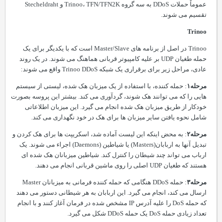
عموماً حملات
DDoS
به سه گروه
TFN/TFN2K
،
Trinoo
و
Stecheldraht
تقسیم می شوند.
Trinoo
Trinoo
در اصل از برنامه های
Master/Slave
است که با یکدیگر برای یک
حمله طغیان
UDP
بر علیه کامپیوتر قربانی هماهنگ می شوند. در یک روند
عادی، مراحل زیر برای برقراری یک شبکه
Trinoo DDoS
واقع می شوند:
مرحله۱
: حمله کننده، با استفاده از یک میزبان هک شده، لیستی از سیستم
هایی
را
که می توانند هک شوند، گردآوری می کند. بیشتر این پروسه بصورت
خودکار از طریق میزبان هک شده انجام می گیرد. این میزبان اطلاعاتی
شامل نحوه یافتن سایر میزبان ها برای هک در خود نگهداری می کند.
مرحله۲
: ب
ه
محض اینکه این لیست آماده شد، اسکریپت ها برای هک کردن و
تبدیل آنها به اربابان(
Masters
) یا شیاطین (
Daemons
) اجراء می شوند. یک
ارباب می تواند چند شیطان را کنترل کند. شیاطین میزبانان هک شده ای
هستند که طغیان
UDP
اصلی را روی ماشین قربانی انجام می دهند.
مرحله۳
: حمله
DDoS
هنگامی که حمله کننده فرمانی به میزبانان
Master
ارسال می کند، انجام می گیرد. این اربابان به هر شیطانی دستور می دهند
که حمله
DoS
را علیه آدرس
IP
مشخص شده در فرمان آغاز کنند و با انجام
تعداد زیادی حمله
DoS
یک حمله
DDoS
شکل می گیرد.