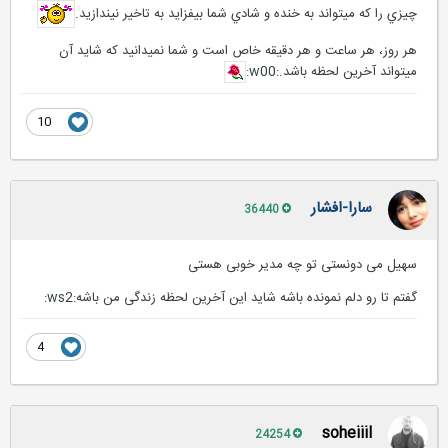
چيزي را که ميتواند به خنده و شادي شما بيفزايد به تاخير نيندازيد.
هر روز، هر ساعت و هر دقيقه خاص است و شما نميدانيد که شايد آن
ميتواند آخرين لحظه باشد.:w00:
10
سارا-افشار
36440
سهیل می دونستی تو چه مدیر خوبی هستی
گفتم تا رو دلم نمونده باشه شاید این آخرین لحظه زندگی من باشه:ws2:
4
soheiiil
24254