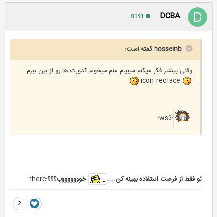
DCBA
8191
hosseinb گفته است:
وقتی بیشتر فکر میکنم میبینم منم میخوام کدورت ها رو از بین ببرم
:icon_redface:
:ws3:
تو فقط از فرصت استفاده بهینه کن.....
خوووووووب؟؟؟
:there:
2