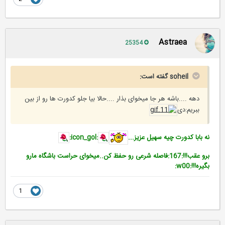
Astraea
25354
soheil گفته است:
دهه ....باشه هر جا میخوای بذار ....حالا بیا جلو کدورت ها رو از بین
ببریم:دی
نه بابا کدورت چیه سهیل عزیز...
:icon_gol:
برو عقب!!!:167:فاصله شرعی رو حفظ کن..میخوای حراست باشگاه مارو
بگیره!!!:w00:
1