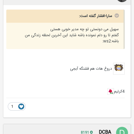
سارا-افشار گفته است:
سهیل می دونستی تو چه مدیر خوبی هستی
گفتم تا رو دلم نمونده باشه شاید این آخرین لحظه زندگی من
باشه:ws2:
دروغ هات هم قشنگه آبجی
4کرتیم
1
DCBA
8191