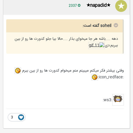
★napadid★
2337
soheil گفته است:
دهه ....باشه هر جا میخوای بذار ....حالا بیا جلو کدورت ها رو از بین
ببریم:دی
وقتی بیشتر فکر میکنم میبینم منم میخوام کدورت ها رو از بین ببرم
:icon_redface:
:ws3:
3