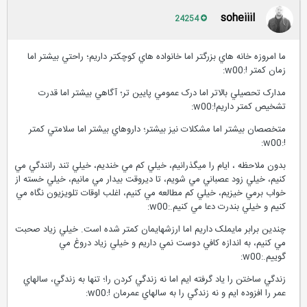
soheiiil
24254
ما امروزه خانه­ هاي بزرگتر اما خانواده­ هاي کوچکتر داريم؛ راحتي بيشتر اما
زمان کمتر !:w00:
مدارک تحصيلي بالاتر اما درک عمومي پايين­ تر؛ آگاهي بيشتر اما قدرت
تشخيص کمتر داريم!:w00:
متخصصان بيشتر اما مشکلات نيز بيشتر؛ داروهاي بيشتر اما سلامتي کمتر
!:w00:
بدون ملاحظه ، ايام را ميگذرانيم، خيلي کم مي خنديم، خيلي تند رانندگي مي
کنيم، خيلي زود عصباني مي شويم، تا ديروقت بيدار مي مانيم، خيلي خسته از
خواب برمي خيزيم، خيلي کم مطالعه مي کنيم، اغلب اوقات تلويزيون نگاه مي
کنيم و خيلي بندرت دعا مي کنيم.:w00:
چندين برابر مايملک داريم اما ارزشهايمان کمتر شده است. خيلي زياد صحبت
مي کنيم، به اندازه کافي دوست نمي داريم و خيلي زياد دروغ مي
گوييم.:w00:
زندگي ساختن را ياد گرفته ايم اما نه زندگي کردن را؛ تنها به زندگي، سالهاي
عمر را افزوده ايم و نه زندگي را به سالهاي عمرمان !:w00: