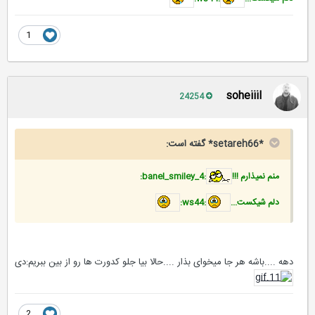
1
soheiiil
24254
*setareh66* گفته است:
منم نمیذارم !!!
:banel_smiley_4:
دلم شیکست...
:ws44:
دهه ....باشه هر جا میخوای بذار ....حالا بیا جلو کدورت ها رو از بین ببریم:دی
2