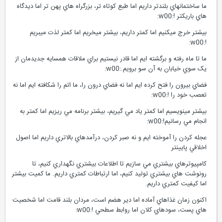
ما ساختمانهاي بلندتر داريم اما طبع کوتاه تر، بزرگراه هاي پهن تر اما ديدگاه
هاي باريکتر !:w00:
بيشتر خرج ميکنيم اما کمتر داريم، بيشتر ميخريم اما کمتر لذت ميبريم
!:w00:
ما تا ماه رفته و برگشته ايم اما قادر نيستيم براي ملاقات همسايه جديدمان از
يک سوي خيابان به آن سو برويم.:w00:
فضاي بيرون را فتح کرده ايم اما نه فضاي درون را، ما اتم را شکافته ايم اما نه
تعصب خود را !:w00:
بيشتر مينويسيم اما کمتر ياد مي گيريم، بيشتر برنامه مي ريزيم اما کمتر به
انجام مي رسانيم!:w00:
عجله کردن را آموخته ايم و نه صبر کردن، درآمدهاي بالاتري داريم اما اصول
اخلاقي پايين­تر
کامپيوترهاي بيشتري مي سازيم تا اطلاعات بيشتري نگهداري کنيم، تا
رونوشت هاي بيشتري توليد کنيم، اما ارتباطات کمتري داريم. ما کميت بيشتر
اما کيفيت کمتري داريم.
اکنون زمان غذاهاي آماده اما دير هضم است، مردان بلند قامت اما شخصيت
هاي پست، سودهاي کلان اما روابط سطحي !:w00: