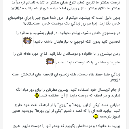
فرصت بيشتر اما تفريح کمتر، تنوع غذاي بيشتر اما تغذيه ناسالم تر؛ درآمد
بيشتر اما طلاق بيشتر؛ منازل رويايي اما خانواده هاي از هم پاشيده !:w00:
بدين دليل است که پيشنهاد ميکنم از امروز شما هيچ چيز را براي موقعيتهاي
خاص نگذاريد، زيرا هر روز زندگي يک موقعيت خاص است.:w00:
در جستجوي دانش باشيد، بيشتر بخوانيد، در ايوان بنشينيد و منظره را
تحسين کنيد بدون آنکه توجهي به نيازهايتان داشته باشيد!
زمان بيشتري را با خانواده و دوستانتان بگذرانيد، غذاي مورد علاقه تان را
بخوريد و جاهايي را که دوست داريد ببينيد.
زندگي فقط حفظ بقاء نيست، بلکه زنجيره اي ازلحظه هاي لذتبخش است
!:ws2:
از جام کريستال خود استفاده کنيد، بهترين عطرتان را براي روز مبادا نگه
نداريد و هر لحظه که دوست داريد از آن استفاده کنيد.
عباراتي مانند ”يکي از اين روزها“ و ”روزي“ را از فرهنگ لغت خود خارج
کنيد. بياييد نامه اي را که قصد داشتيم ”يکي از اين روزها“ بنويسيم همين
امروز بنويسيم.
بياييد به خانواده و دوستانمان بگوييم که چقدر آنها را دوست داريم. هيچ