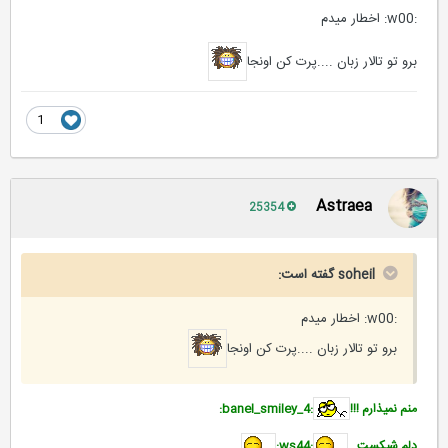
:w00: اخطار میدم
برو تو تالار زبان ....پرت کن اونجا
1
Astraea
25354
soheil گفته است:
:w00: اخطار میدم
برو تو تالار زبان ....پرت کن اونجا
منم نمیذارم !!!
:banel_smiley_4:
دلم شیکست...
:ws44: