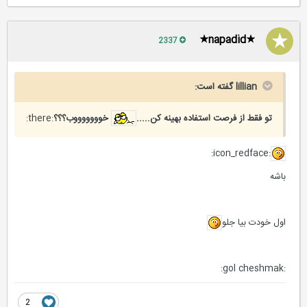
★napadid★
2337
lillian گفته است:
تو فقط از فرصت استفاده بهینه کن.....
خوووووووب؟؟؟
:there:
:icon_redface:
باشه
اول خودت بیا جلو
:gol cheshmak:
2