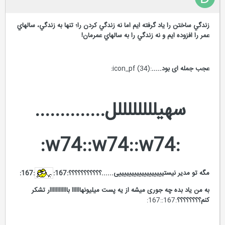
زندگي ساختن را ياد گرفته ايم اما نه زندگي کردن را؛ تنها به زندگي، سالهاي
عمر را افزوده ايم و نه زندگي را به سالهاي عمرمان!
عجب جمله ای بود.....
:icon_pf (34):
سهیللللللللل..............
:w74::w74::w74:
مگه تو مدیر نیستییییییییییییییییییی......؟؟؟؟؟؟؟؟؟؟؟:167:
:167:
به من یاد بده چه جوری میشه از یه پست میلیونهاااااا باااااااااااار تشکر
کنم؟؟؟؟؟؟؟؟
:167::167: