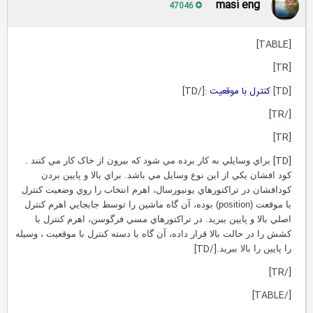
masi eng
47046
[TABLE]
[TR]
[TD]
کنترل با موقعيت :
[/TD]
[/TR]
[TR]
[TD]
براي وسايلي به کار برده مي شود که بيرون از خاک کار مي کنند .
کود افشان يکي از اين نوع وسايل مي باشد. براي بالا و پايين بردن
کودافشان در تراکتورهاي يونيورسال، اهرم انتخاب را روي وضعيت کنترل
با موقعت (position) بوده، آن گاه ماشين را توسط جابجايي اهرم کنترل
اصلي بالا و پايين ببريد. در تراکتورهاي مسي فرگوسن، اهرم کنترل با
کشش را در حالت بالا قرار داده، آن گاه با دسته کنترل با موقعيت ، وسيله
[/TD]
را پايين را بالا ببريد.
[/TR]
[/TABLE]