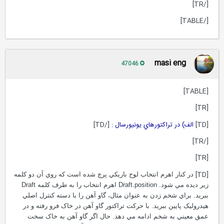
[/TR]
[/TABLE]
masi eng
47046
[TABLE]
[TR]
[TD]
الف) در تراکتورهاي يونيورسال :
[/TD]
[/TR]
[TR]
[TD]
در کنار اهرم انتخاب لوح باريکي پرچ شده است که روي آن دو کلمه
زير ديده مي شود. Draft.position اهرم انتخاب را به طرف کلمه Draft
ببريد. براي شخم زدن به عنوان مثال، گاو آهن را با دسته کنترل اصلي
هيدروليک پايين ببريد. با حرکت تراکتور گاو آهن در خاک فرو رفته و در
عمق معيني به شخم ادامه مي دهد. حال اگر گاو آهن به خاک سخت