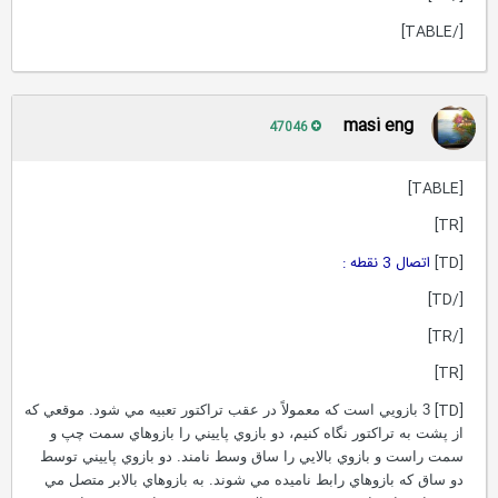
[/TABLE]
masi eng
47046
[TABLE]
[TR]
[TD]
اتصال 3 نقطه :
[/TD]
[/TR]
[TR]
[TD]
3 بازويي است که معمولاً در عقب تراکتور تعبيه مي شود. موقعي که
از پشت به تراکتور نگاه کنيم، دو بازوي پاييني را بازوهاي سمت چپ و
سمت راست و بازوي بالايي را ساق وسط نامند. دو بازوي پاييني توسط
دو ساق که بازوهاي رابط ناميده مي شوند. به بازوهاي بالابر متصل مي