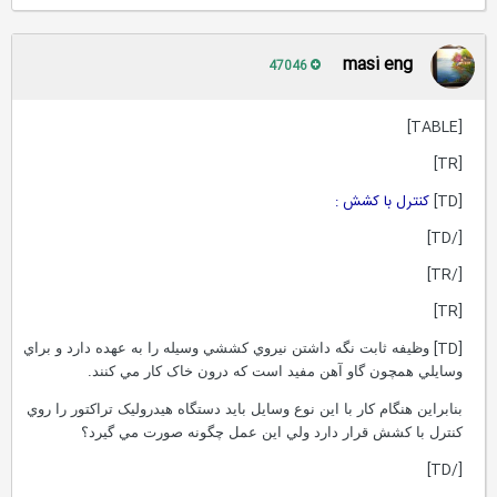
masi eng
47046
[TABLE]
[TR]
[TD]
کنترل با کشش :
[/TD]
[/TR]
[TR]
[TD]
وظيفه ثابت نگه داشتن نيروي کششي وسيله را به عهده دارد و براي
وسايلي همچون گاو آهن مفيد است که درون خاک کار مي کنند.
بنابراين هنگام کار با اين نوع وسايل بايد دستگاه هيدروليک تراکتور را روي
کنترل با کشش قرار دارد ولي اين عمل چگونه صورت مي گيرد؟
[/TD]