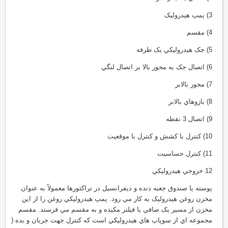
3) پمپ هيدروليک
4) مقسم
5) جک هيدروليکي يک طرفه
6) اتصال جک به محور بالا بر اتصال لنگي
7) محور بالابر
8) بازوهاي بالابر
9) اتصال 3 نقطه
10) کنترل با کشش و کنترل با موقعيت
11) کنترل حساسيت
12 خروجي هيدروليکي
پوسته يا صندوق جعبه دنده و ديفرانسيل در تراکتورها معمولاً به عنوان
مخزن روغن هيدروليک به کار مي رود. پمپ هيدروليکي روغن را از اين
مخزن از مسير يک صافي يا فيلتر مکيده و به مقسم مي فرستد. مقسم
مجموعه اي از سوپاپ هاي هيدروليکي است که کنترل جهت جريان و بده (