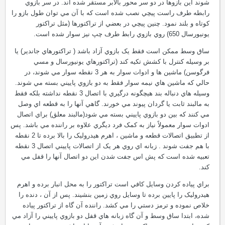
شوند اين بازوها در دو سر محور بالابر مستقر شده اند. در سر بازوي
رابطه طرف راست پيچي نصب شده است که با آن مي توان طول بازو را
کوتاه و بلند نمود. چنين پيچي در بعضي از تراکتورها (مثل تراکتور
يونيورسال 650) روي بازوي رابط طرف چپ نيز سوار شده است.
ساق وسط ممکن است فقط يک بازوي آزاد باشد ( تراکتورهاي جاندير) يا
بر وسيله کنترل با کشش تکيه کند (تراکتورهاي يونيورسال و مسي
فرگوسن) ماشين ها و ادوات سوار به هر 3 نقطه سوار مي شوند، در
حالي که ماشين هاي نيمه سوار فقط به دو بازوي پاييني بسته مي شوند.
وسيله هاي دنباله بند هيچگونه درگيري با اتصال 3 نقطه نداشته بلکه فقط
به مالبند ثابت يا گردان پيوند مي خورند. گاهي آنها را به قطعه اي وصل
مي کنند که بين دو بازوي پاييني بسته مي شود(مالبند معلق) براي اتصال
ادوات سوار معمولاً نياز به کمک فرد ديگري علاوه بر راننده مي باشد. پس
از تطبيق اتصالات قطعه و ماشين ، اهرم هيدروليک را بالا برده تا 2 نقطه
با هم جفت شوند . زبانه اي روي هر يک از اتصالات پاييني اتصال 3 نقطه
تعبيه شده است که پش اس جفت شدن اين دو اتصال آنها را قفل مي
کند.
براي پياده کردن وسايل کافي است تراکتور را به محل انبار برده و اهرم
هيدروليک را پايين برده تا وسايل روي زمين بنشيند. پس از آن ، دنده را
خلاص نموده و ترمز دستي را مي کشد. راننده آن گاه از تراکتور پياده
شده، ابتدا ساق وسط و آن گاه زبانه هاي قفل دو بازوي پاييني را آزاد مي