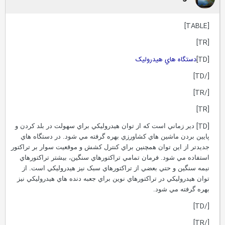
[TABLE]
[TR]
[TD]
دستگاه هاي هيدروليک
[/TD]
[/TR]
[TR]
[TD]
دير زماني است که از توان هيدروليکي براي سهولت در بلد کردن و
پايين بردن ماشين هاي کشاورزي بهره گرفته مي شود. در دستگاه هاي
جديدتر از اين توان همچنين براي کنترل کشش و موقعيت سوار بر تراکتور
استفاده مي شود. فرمان تمامي تراکتورهاي سنگين، بيشتر تراکتورهاي
نيمه سنگين و حتي بعضي از تراکتورهاي سبک نيز هيدروليکي است. از
توان هيدروليکي در تراکتورهاي نوين براي جعبه دنده هاي هيدروليکي نيز
بهره گرفته مي شود.
[/TD]
[/TR]