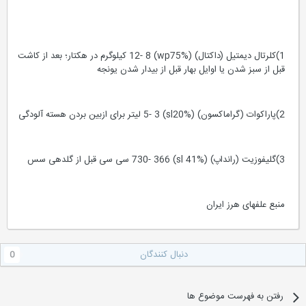
1)کلرتال دیمتیل (داکتال) (wp75%) 12- 8 کیلوگرم در هکتار؛ بعد از کاشت
قبل از سبز شدن یا اوایل بهار قبل از بیدار شدن یونجه
2)پاراکوات (گراماکسون) (sl20%) 5- 3 لیتر برای ازبین بردن هسته آلودگی
3)گلیفوزیت (رانداپ) (sl 41%) 730- 366 سی سی قبل از گلدهی سس
منبع علفهای هرز ایران
دنبال کنندگان
0
رفتن به فهرست موضوع ها