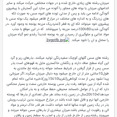
میزبان،رشته های زیادی خارج شده و در جهات مختلفی حرکت میکند و سایر
اندامهای میزبان یا بوته های مجاور را آلوده می سازد.این گسترش با پیشروی
آلودگی ادامه می یابد و پس از مدتی توده های انبوه سس به صورت لکه
های زردرنگ و به اندازه های مختلف در مزارع ظاهر میشود.یک بوته سس با
پیشروی خود میتواند لکه ای به قطر 3متردریک مزرعه یونجه به وجود آورد ،در
آلودگی شدید80تا100درصد مزرعه را میپوشاند. که در این موقع با جذب
مواد غذایی و جلوگیری از رسیدن نور به یونجه شدیداً رشدو نمو گیاه میزبان
را مختل و ان را نابود میکند.
رشته های سس گلهای کوچک سفیدرنگی تولید میکنند، بذرهای ریز و گرد
این گیاه سطح صاف دارند و رنگشان خاکستری مایل به قهوهای است.بذر
سس پس از قرار گرفتن در شرایط مساعد جوانه زده،رشته نخ مانندی به
طول10سانتی متر از ان خارج میشود وبه دنبال میزبان میگردد.اگر میزبانی
پیدا نشود پس از مدت کوتاهی(تقریبا10تا15روز)ذخیره غذایی دانه تمام
شده گیاه از بین خواهد رفت.بذر سس پوسته خارجی سفت و بسیار محکمی
دارد که ان را از عوامل نامساعد محیطی حفظ میکند و به بذر امکان
میدهدکه10تا20سال در زمین زنده بماند.هر سال تعدادی از بذرها که پوسته
خارجی انها نرم و قابل نفوذ شده باشد در مزارع میرویند.بدین ترتیب،رویش
بذر در یک زمین الوده سالها ادامه خواعد داشت.هر قدر خاک نرمتر و مواد
الی و رطوبت ان بیشتر باشد،میزان بیشتری از بذرهای سس جوانه میزنند و
میرویند.رشته،پس از خارج شدن از بذر و امدن به سطح زمین و یافتن