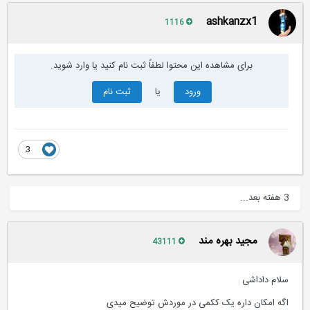
ashkanzx1
1116
برای مشاهده این محتوا لطفاً ثبت نام کنید یا وارد شوید.
ورود
یا
ثبت نام
3
3 هفته بعد...
مجید بهره مند
43111
سلام داداشی
اگه امکان داره یک ککمی در موردش توضیح میدی