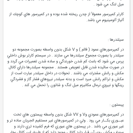
ميل لنگ مي شود .
كارتر كمپرسور معمولاً از چدن ريخته شده بوده و در كمپرسور هاي كوچك از
آلياژ آلومينيوم مي باشد.
سيلندرها :
در كمپرسورهاي عمود ( قائم ) و V شكل بدون واسطه بصورت مجموعه دو
سيلندر يا بصورت مجموع سيلندرها مي سازند . در سيستم كارتر بوش داخلي
پرس مي شود كه باعث كم شدن خورندگي و ساده شدن تعميرات مي گردد و
در صورت سائيده شدن قابل تعويض هستند . مجموعه سيلندرها داراي كانال
مكش و رانش مشترك مي باشند . تحولات در داخل سيلندر عبارت است از
مكش و تراكم رانش مبرد است و بدنه سيلندر نيروهاي فشار گاز و فشردگي
رينگها و نيروي نرمال مكانيزم ميل لنگ و شاتون را تحمل مي كند .
پيستون :
در كمپرسورهاي عمودي وV و VV شكل بدون واسطه پيستون هاي تخت
عبــوري بكــار مي رود . ولي در كمپرسورهاي غير مستقيم الجريان ساده تر و
غير عبوري مي باشد . در پيستون هاي عبوري كه فرم كشيده تري دارند و
سوپاپ مكش روي آن قرار دارد كانالي وجود دارد كه از طريق اين كانال بخار