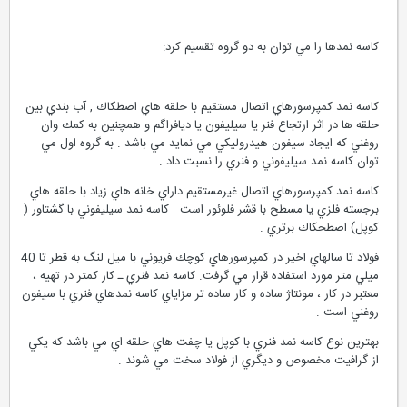
كاسه نمدها را مي توان به دو گروه تقسيم كرد:
كاسه نمد كمپرسورهاي اتصال مستقيم با حلقه هاي اصطكاك , آب بندي بين
حلقه ها در اثر ارتجاع فنر يا سيليفون يا ديافراگم و همچنين به كمك وان
روغني كه ايجاد سيفون هيدروليكي مي نمايد مي باشد . به گروه اول مي
توان كاسه نمد سيليفوني و فنري را نسبت داد .
كاسه نمد كمپرسورهاي اتصال غيرمستقيم داراي خانه هاي زياد با حلقه هاي
برجسته فلزي يا مسطح با قشر فلوئور است . كاسه نمد سيليفوني با گشتاور (
كوپل) اصطحكاك برتري .
فولاد تا سالهاي اخير در كمپرسورهاي كوچك فريوني با ميل لنگ به قطر تا 40
ميلي متر مورد استفاده قرار مي گرفت. كاسه نمد فنري ـ كار كمتر در تهيه ،
معتبر در كار ، مونتاژ ساده و كار ساده تر مزاياي كاسه نمدهاي فنري با سيفون
روغني است .
بهترين نوع كاسه نمد فنري با كوپل يا چفت هاي حلقه اي مي باشد كه يكي
از گرافيت مخصوص و ديگري از فولاد سخت مي شوند .