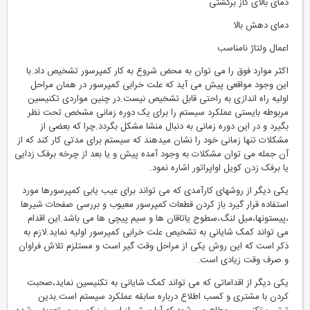
دمای بالای گاز برگشتی
دمای دهش بالا
اعمال ولتاژ نامناسب
اکثر موارد فوق را می توان به محض شروع به کار کمپرسور تشخیص داد.با
این وجود مواقعی پیش می آید که علت خرابی کمپرسور در همان مراحل
اولیه راه اندازی به راحتی قابل تشخیص نیست.در چنین مواردی تکنیسین
مربوطه بایستی عملکرد سیستم را برای یک دوره زمانی مشخص تحت نظر
بگیرد و در این دوره زمانی به دنبال منشا مشکل بگردد.چرا که بعضی از
مشکلات تنها زمانی خود را نشان میدهند که سیستم برای مدتی کار کند که از
آن جمله می توان مشکلات به وجود آمده پیش و یا بعد از چرخه برفک زدایی
یا برفک زدن کویل اواپراتور اشاره نمود.
یکی دیگر از روشهای کارآمدی که می تواند برای عیب یابی کمپرسورها مورد
استفاده قرار گیرد باز کردن قطعات کمپرسور معیوب و بررسی صفحات شیرها
،پیستونها،میل لنگ،سطوح یاتاقان ها و سیم پیچی ها می باشد.این اقدام
می تواند کمک شایانی به تشخیص علت خرابی کمپرسور اولیه نماید.لازم به
ذکر است که این روش یکی از مراحل وقت گیر است و مستلزم تلاش فراوان
و صرف وقت زیادی است.
یکی دیگر از اقداماتی که می تواند کمک شایانی به تکنیسین نماید،صحبت
کردن با مشتری و کسب اطلاع درباره سابقه عملکرد سیستم است.بدین