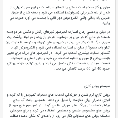
ميان بر گاز ممكن است دستي يا اتوماتيك باشد كه در اين صورت براي باز
شدن از يك شير برقي (سلونوئيد) استفاده مي شود و بسته شدن از طريق
ضربان رله زماني وقتي الكتروموتور دور كافي را بدست مي آورد صورت مي
پذيرد .
در ميان بر دستي زمان استارت كمپرسور شيرهاي رانش و مكش هر دو بسته
هستند در حالي كه در ميان بر اتوماتيك هر دو باز بوده و در لوله برگشت يك
سوپاپ برگــشت بكار مي رود. در كمپرسورهاي كوچك و متوسط تا قدرت 20
كيلو وات معمولاً از ميان بر استارت استفاده نمي شود و الكتروموتور آنها با
گشتاور استارت بيشتري انتخاب مي گردد . در كمپرسور هاي بزرگ براي تغيير
بازده برودتي از ميان بر تنظيم استفاده مي شود و بطور دستي يا اتوماتيك
قسمت سيلندر به قسمت مكش متصل مي گردد و بدين ترتيب بازده برودتي
حدود 40 الي 60 درصد كاهش مي يابد .
سيستم روغن كاري :
روغن كاري گرم شدن و خورندگي قسمت هاي متحرك كمپرسور را كم كرده و
انرژي مصرفي براي مقاومت را تقليل مي دهد . همچنين باعث آب بندي
بيشتر كاسه نمد , رينگ ها و سوپاپ ها مي گردد . در كمپرسور هاي مبرد از
روغن هاي مخصوص طبيعي و مصنوعي استفاده مي گردد و براي مبردهاي
مختلف روغن هاي متفاوتي بكار مي رود .( با عددي كه نشان دهنده غلظت