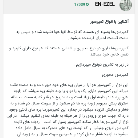
EN-EZEL
13039
آشنایی با انواع کمپرسور
کمپرسورها وسیله ای هستند که توسط آنها هوا فشرده شده و سپس به
سمت قسمت احتراق فرستاده میشود .
کمپرسورها دارای دو نوع محوری و شعاعی هستند که هر نوع دارای کاربرد و
نقص خاص خود میباشد
در زیر به تشریح دونوع میپردازیم .
کمپرسور محوری
این نوع از کمپرسور هوا را از میان پره های خود عبور داده و به سمت عقب
میراند این کمپرسور دارای یک و یا دو و یا چند طبقه پره میباشد که زاویه
های پره ها در طبقه اول زیاد است و به تدریج هر قدر که به سمت محفظه
احتراق پیش میرویم زاویه پره ها کم میشود و از سرعت سیال کم شده و به
فشار و دمایش افزوده میشود در جداره این کمپرسورها پره های ثابتی وجود
دارد که جهت هوای ورودی را از هز طیقه به طبقه بعدی تنظیم میکند . در این
نوع از کمپرسورها خطر سکته کمپرسور بسیار کم است . ردیف های ثابت
کمپرسور انرژی جنبشی را که توسط پره های متحرک به سیال عامل داده
میشود به ازدیاد فشار تبدیل کرده و همچنین جهت سیال را به زاویه ای