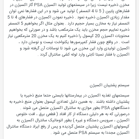
مخزن ذخیره نیست زیرا در سیستمهای تولید اکسیژن PSA گاز اکسیژن در
فشارهای پایین ( 5 تا 4 اتمسفر ) تولید می شود و در این فشارها نمی توان
مقدار زیادی اکسیژن ذخیره نمود . ذخیره نمودن اکسیژن در فشارهای 4 تا 5
اتمسفر نیاز به مخازن بسیار حجیم دارد . بعنوان مثال اگر بخواهیم 5 اتمسفر
ذخیره نماییم حجم مخزن باید یک مترمکعب باشد و در صورتی که بخواهیم
محتویات اکسیژن 20 کپسول را ذخیره کنیم به یک مخزن 20 مترمکعبی نیاز
است . در واقع چون فشار کمپرسورها یکنواخت نیست و نوسان دارد ،
اکسیژن تولیدی وارد این مخزن می شود تا نوسانات آن گرفته شود و
اکسیژن با فشار نسبتا ثابتی وارد لوله کشی سانترال گردد .
سیستم پشتیبان اکسیژن
سیستمهای تغذیه اکسیژن در بیمارستانها بایستی حتما منبع ذخیره یا
پشتیبان داشته باشند . به همین دلیل تعدادی کپسول بعنوان منبع ذخیره به
دستگاههای PSA بطور موازی به سانترال اکسیژن متصل می شوند .
درصورتی که به هر دلیلی دستگاه از کار افتاد ( قطعی برق ، افت خلوص
اکسیژن ، سرویس دستگاه و غیره ) بطور اتوماتیک سانترال اکسیژن به
کپسولهای اکسیژن پشتیبان متصل گردیده و پس از رفع ایراد دستگاه سانترال
اکسیژن مجددا به سیستم PSA متصل می شود .