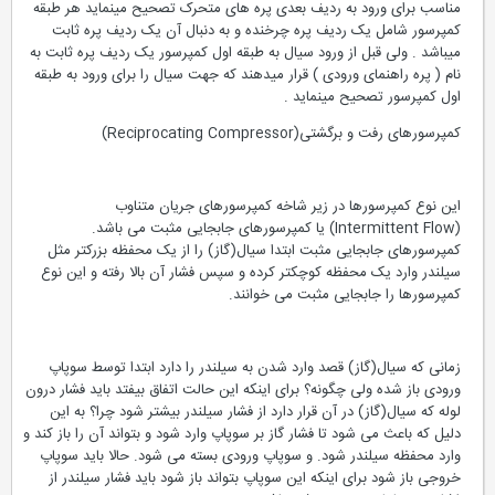
مناسب برای ورود به ردیف بعدی پره های متحرک تصحیح مینماید هر طبقه
کمپرسور شامل یک ردیف پره چرخنده و به دنبال آن یک ردیف پره ثابت
میباشد . ولی قبل از ورود سیال به طبقه اول کمپرسور یک ردیف پره ثابت به
نام ( پره راهنمای ورودی ) قرار میدهند که جهت سیال را برای ورود به طبقه
اول کمپرسور تصحیح مینماید .
کمپرسورهای رفت و برگشتی(Reciprocating Compressor)
این نوع کمپرسورها در زیر شاخه کمپرسورهای جریان متناوب
(Intermittent Flow) یا کمپرسورهای جابجایی مثبت می باشد.
کمپرسورهای جابجایی مثبت ابتدا سیال(گاز) را از یک محفظه بزرکتر مثل
سیلندر وارد یک محفظه کوچکتر کرده و سپس فشار آن بالا رفته و این نوع
کمپرسورها را جابجایی مثبت می خوانند.
زمانی که سیال(گاز) قصد وارد شدن به سیلندر را دارد ابتدا توسط سوپاپ
ورودی باز شده ولی چگونه؟ برای اینکه این حالت اتفاق بیفتد باید فشار درون
لوله که سیال(گاز) در آن قرار دارد از فشار سیلندر بیشتر شود چرا؟ به این
دلیل که باعث می شود تا فشار گاز بر سوپاپ وارد شود و بتواند آن را باز کند و
وارد محفظه سیلندر شود. و سوپاپ ورودی بسته می شود. حالا باید سوپاپ
خروجی باز شود برای اینکه این سوپاپ بتواند باز شود باید فشار سیلندر از