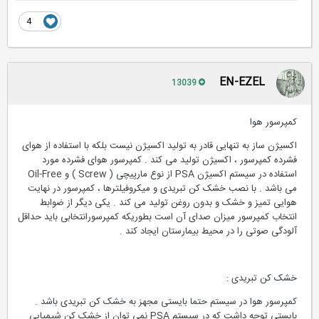
4
EN-EZEL
13039
کمپرسور هوا
اکسیژن ساز به تنهایی قادر به تولید اکسیژن نیست بلکه با استفاده از هوای
فشرده کمپرسور ، اکسیژن تولید می کند . کمپرسور هوای فشرده مورد
استفاده در سیستم اکسیژن PSA از نوع مارپیچی ( Screw ) و Oil-Free
می باشد . با نصب خشک کن تبریدی و میکروفیلترها ، کمپرسور در نهایت
هوایی تمیز و خشک و بدون روغن تولید می کند . یکی دیگر از ضوابط
انتخاب کمپرسور میزان صدای آن است بطوریکه کمپرسورانتخابی باید حداقل
آلودگی صوتی را در محیط بیمارستان ایجاد کند .
خشک کن تبریدی :
کمپرسور هوا در سیستم حتما بایستی مجهز به خشک کن تبریدی باشد .
بایستی توجه داشت که در سیستم PSA نمی توان از خشک کن شیمیایی