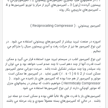
1 ـ در ماشينهاي مبرد تبخيري كمپرسورهاي پيستوني 2 ـ كمپرسوردوراني با
پيستون گردنده (رتور) 3 ـ كمپرسورهاي گريز از مركز يا توربو كمپرسورها و 4
ـ كمپرسورهاي مارپيچي بكار روند .
كمپرسور پيستوني : ( Reciprocating Compressor )
امروزه در صنعت تبريد بيشتر از كمپرسورهاي پيستوني استفاده مي شود . در
اين نوع كمپرسور ها نيز از حركت رفت و آمدي پيستون سيال را متراكم مي
نمائيم .
اين نوع كمپرسور اغلب در سيستم تبريد مورد استفاده قرار مي گيرد و ممكن
است قدرت آنها از چند دهم اسب تا چند صدم اسب خواهد بود و مي توان از
يك سيلندر ويا چند سيلندر تشكيل شده باشد . سرعت دوراني محور كمپرسور
ممكن است از 2 تا 6 ( r . s -1 ) تغيير نمايد . در كمپرسور ها ممكن است
موتور و كمپرسور از هم جدا بوده كه كمپرسور هاي باز ناميده مي شوند . (
Hermiticaly Compressor ) خواهيم داشت كه بيشتر در يخچالهاي منزل
كه موتور كوچكي دارند از اين نوع كمپرسورها استفاده مي شود .
كمپرسورهاي باز با قدرت هاي بالا غالباً افقي بوده و ممكن است دو عمله نيز
باشند . در حالي كه كمپرسورهاي بسته معمولاً عمودي و يك مرحله مي باشند
.