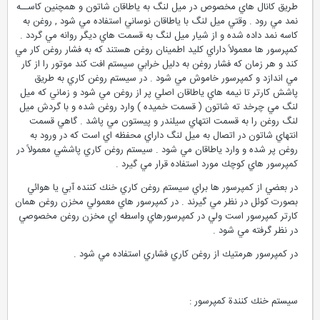
طريق كانال هاي مخصوص در ميل لنگ به ياطاقان شاتون و همچنين كاســه
نمد مي رود . وقتي ميل لنگ با ياطاقان نوساني استفاده مي شود , روغن به
كاسه نمد داده شده و از شيار ميل لنگ به قسمت هاي ديگر روانه مي گردد .
كمپرسور ها معمولاً داراي كليد اطمينان روغن هستند كه به فشار روغن كار مي
كند و هر زمان كه فشار روغن به دليل خرابي سيستم افت كند موتور را از كار
مي اندازد و كمپرسور خاموش مي شود . در سيستم روغن كاري به طريق
پاشش كارتر تا نيمه هاي ياطاقان اصلي پر از روغن مي شود و زماني كه ميل
لنگ مي چرخد ته شاتون ( قسمت خميده ) وارد روغن شده و با گردش ميل
لنگ روغن را به قسمت انتهاي سيلندر و پيستون مي پاشد . گاهي قسمت
انتهاي شاتون در اتصال به ميل لنگ داراي محفظه اي است كه در ورود به
روغن پر شده و وارد ياطاقان مي شود . سيستم روغن كاري پاششي معمولاً در
كمپرسور هاي كوچك مورد استفاده قرار مي گيرد .
در بعضي از كمپرسور ها براي سيستم روغن كاري خنك كننده آبي يا هوائي
بصورت كوئل در نظر مي گيرند . در كمپرسور هاي معمولي مخزن روغن همان
كارتر كمپرسور است ولي در كمپرسورهاي واسطه اي مخزن روغن مخصوصي
در نظر گرفته مي شود .
در كمپرسور هرمتيك از روغن كاري فشاري استفاده مي شود .
سيستم خنك كنندة كمپرسور :