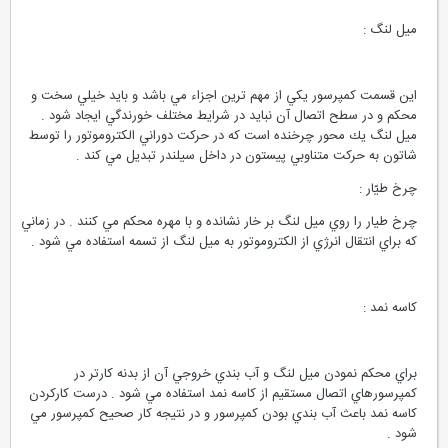
ميل لنگ :
اين قسمت كمپرسور يكي از مهم ترين اجزاء مي باشد و بايد خيلي سخت و
محكم و در سطح اتصال آن نبايد در شرايط مختلف خورندگي ايجاد شود .
ميل لنگ يك محور چرخنده است كه در حركت دوراني الكتروموتور را توسط
شاتون به حركت متناوبي پيستون در داخل سيلندر تبديل مي كند .
چرخ طيّار :
چرخ طيار را روي ميل لنگ بر خار نشانده و با مهره محكم مي كنند . در زماني
كه براي انتقال انرژي از الكتروموتور به ميل لنگ از تسمه استفاده مي شود .
كاسه نمد :
براي محكم نمودن ميل لنگ و آب بندي خروجي آن از بدنه كارتر در
كمپرسورهاي اتصال مستقيم از كاسه نمد استفاده مي شود . درست كاركردن
كاسه نمد باعث آب بندي بودن كمپرسور و در نتيجه كار صحيح كمپرسور مي
شود .