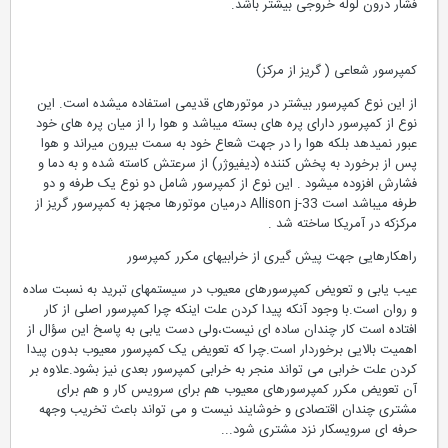
فشار درون لوله خروجی بیشتر باشد.
کمپرسور شعاعی ( گریز از مرکز)
از این نوع کمپرسور بیشتر در موتورهای قدیمی استفاده میشده است. این
نوع از کمپرسور دارای پره های بسته میباشد و هوا را از میان پره های خود
عبور نمیدهد بلکه هوا را در جهت شعاع خود به سمت بیرون میراند و هوا
پس از برخورد به پخش کننده (دیفیوژر) از سرعتش کاسته شده و به دما و
فشارش افزوده میشود . این نوع از کمپرسور شامل دو نوع یک طرفه و دو
طرفه میباشد است Allison j-33 درمیان موتورها مجهز به کمپرسور گریز از
مرکزکه در آمریکا ساخته شد .
راهکارهایی جهت پیش گیری از خرابیهای مکرر کمپرسور
عیب یابی و تعویض کمپرسورهای معیوب در سیستمهای تبرید به نسبت ساده
و روان است.با وجود آنکه پیدا کردن علت اینکه چرا کمپرسور اصلی از کار
افتاده است کار چندان ساده ای نیست،ولی دست یابی به پاسخ این سؤال از
اهمیت بالایی برخوردار است.چرا که تعویض یک کمپرسور معیوب بدون پیدا
کردن علت خرابی می تواند منجر به خرابی کمپرسور بعدی نیز بشود.علاوه بر
آن تعویض مکرر کمپرسورهای معیوب هم برای سرویس کار و هم برای
مشتری چندان اقتصادی و خوشایند نیست و می تواند باعث تخریب وجهه
حرفه ای سرویسکار نزد مشتری شود...