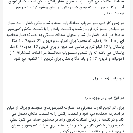
محافظ استفاده مي شود . ازدياد سريع فشار رانش ممكن است بخاطر نبودن
آب در كندانسور يا بسته بودن شير رانش در زمان روشن كردن كمپرسور
بوجود بيايد .
در زمان كار كمپرسور سوپاپ محافظ بايد بسته باشد و وقتي فشار از حد مجاز
در سيلندر تجاوز كرد آن باز شده و قسمت رانش را با قسمت مكش كمپرسور
مرتبط مي كند . فشار باز شدن سوپاپ محافظ بستگي به اختلاف فشار محاسبه
اي ( Pk - Po ) دارد كه معمولاً براي آمونياك و فريون 22 حدود2 / 1 مگا
پاسكال يا 12 كيلو گرم بر سانتي متر مربع و براي فريون 12 حدود8/ 0 مگا
پاسكال مي باشد كه باز شـدن ســـوپاپ محافــظ در اختلاف فــشار6/ 1 (
آمونياك و فريون 22 ) و يك مگا پاسكال براي فريون 12 تنظيم مي شود .
باي پاس (ميان بر) :
دو نوع ميان بر وجود دارد :
براي كم كردن قدرت مصرفي در استارت كمپرسورهاي متوسط و بزرگ از ميان
بر استارت استفاده مي شود و قسمت رانش را به قسمت مكش متصل مي
كند و در نتيجه در زمان استارت نيروي وارد بر پيستون حذف مي شود يعني
كمپرسور در خلاص كار مي كند و قدرت فقط براي حركت كمپرسور و جبران
نيروي انرسي و مقاومت مصرف مي گردد .