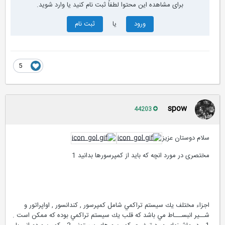
برای مشاهده این محتوا لطفاً ثبت نام کنید یا وارد شوید.
ورود
یا
ثبت نام
5
spow
44203
سلام دوستان عزیز
مختصری در مورد انچه که باید از کمپرسورها بدانید 1
اجزاء مختلف يك سيستم تراكمي شامل كمپرسور , كندانسور , اواپراتور و
شــير انبســـاط مي باشد كه قلب يك سيستم تراكمي بوده كه ممكن است .