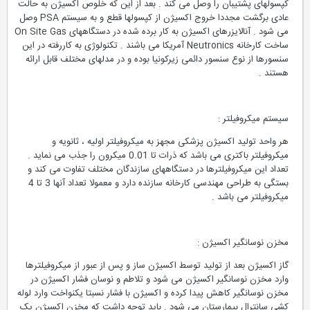
کپسولهای پشتیبان را وصل می کند . بعد از این که خلوص اکسیژن به حالت
عادی برگشت مجددا خروج اکسیژن از کپسولها قطع و به سیستم PSA وصل
می شود . آنالایزرهای اکسیژن به کار برده شده در دستگاههای On Site Gas
ساخت کارخانه Neutronics آمریکا می باشند . تکنولوژی به کاررفته در این
سنسورها از نوع سنسور دائمی زیرکونیا بوده و در مدلهای مختلف قابل ارائه
هستند .
سیستم میکروفیلتر :
هر واحد تولید اکسیژن پزشکی مجهز به میکروفیلتر اولیه ، ثانویه و
میکروفیلتر باکتری می باشد که ذرات تا 0.01 میکرون را جذب می نماید .
تعداد این میکروفیلترها در دستگاههای سازندگان مختلف تفاوت می کند و
بستگی به طراحی مهندسی کارخانه سازنده دارد و معمولا تعداد آنها 3 تا 4
میکروفیلتر می باشد .
مخزن نوسانگیر اکسیژن :
گاز اکسیژن بعد از تولید توسط اکسیژن ساز و پس از عبور از میکروفیلترها
وارد مخزن نوسانگیر اکسیژن می شود و تلاطم و نوسان فشار اکسیژن در
مخزن نوسانگیر کاهش پیدا کرده و اکسیژن با فشار نسبتا یکنواخت وارد لوله
کشی سانترال بیمارستان می شود . باید توجه داشت که مخزن اکسیژن یک