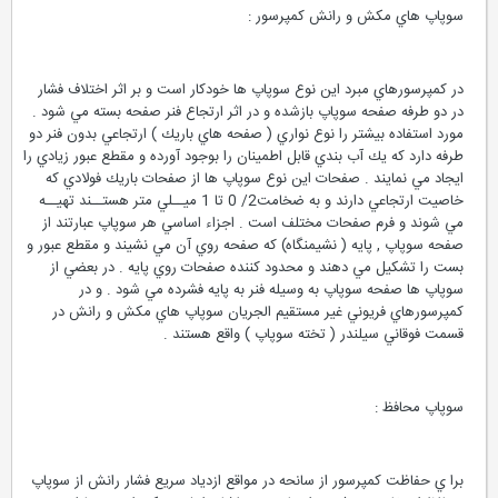
سوپاپ هاي مكش و رانش كمپرسور :
در كمپرسورهاي مبرد اين نوع سوپاپ ها خودكار است و بر اثر اختلاف فشار
در دو طرفه صفحه سوپاپ بازشده و در اثر ارتجاع فنر صفحه بسته مي شود .
مورد استفاده بيشتر را نوع نواري ( صفحه هاي باريك ) ارتجاعي بدون فنر دو
طرفه دارد كه يك آب بندي قابل اطمينان را بوجود آورده و مقطع عبور زيادي را
ايجاد مي نمايند . صفحات اين نوع سوپاپ ها از صفحات باريك فولادي كه
خاصيت ارتجاعي دارند و به ضخامت2/ 0 تا 1 ميــلي متر هستــند تهيــه
مي شوند و فرم صفحات مختلف است . اجزاء اساسي هر سوپاپ عبارتند از
صفحه سوپاپ , پايه ( نشيمنگاه) كه صفحه روي آن مي نشيند و مقطع عبور و
بست را تشكيل مي دهند و محدود كننده صفحات روي پايه . در بعضي از
سوپاپ ها صفحه سوپاپ به وسيله فنر به پايه فشرده مي شود . و در
كمپرسورهاي فريوني غير مستقيم الجريان سوپاپ هاي مكش و رانش در
قسمت فوقاني سيلندر ( تخته سوپاپ ) واقع هستند .
سوپاپ محافظ :
برا ي حفاظت كمپرسور از سانحه در مواقع ازدياد سريع فشار رانش از سوپاپ