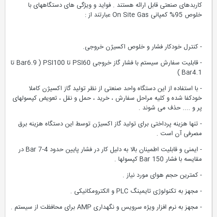
کاربدهای صنعتی قابل ارائه هستند . فواید و ویژگی های دستگاههای با
خلوص 95% کمپانی On Site Gas عبارتند از :
- کنترل خودکار فشار و خلوص اکسیژن خروجی.
- قابلیت سفارش سیستم با فشار گاز خروجی PSI60 تا PSI100 ( Bar6.9 تا
Bar4.1 )
- با استفاده از این دستگاه واحد صنعتی از نظر تولید گاز اکسیژن کاملا
خودکفا شده و کلیه مراحل سفارش ، خرید ، حمل و نقل ، تعویض کپسولهای
پر و .... حذف می شوند .
- تنها هزینه پرداختی برای تولید گاز اکسیژن توسط این دستگاه هزینه برق
مصرفی آن است .
- ایمنی و قابلیت اطمینان بالا به دلیل کار در فشار پایین حدود Bar 7-4 در
مقایسه با فشار Bar 150 کپسولها .
- کمترین حجم هوای مورد نیاز .
- مجهز به تکنولوژی تایمینگ PLC و الکترومکانیکی .
- مجهز به نرم افزار ویژه سرویس و نگهداری AMP برای محافظت از سیستم .