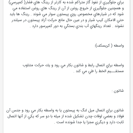
براي جلوگيري از نفوذ گاز متراكم شده به كارتر از رينگ هاي فشار( كمپرسي)
و همچنين جلوگيري از خروج روغن از آن از رينگ هاي روغن استفاده مي
شود كه در شيارهاي مخصوص روي پيستون سوار مي شوند . رينگ ها بايد
حتي الامكان كيپ شيار و در عين حال مانع حركت آزاد پيستون در سيلندر
نشوند . تعداد رينگهاي آب بندي بستگي به دور كمپرسور دارد .
واسطه ( كريسكف):
واسطه براي اتصال رابط و شاتون بكار مي رود و يك حركت متناوب
مستقـــيم الخط را طي مي كند .
شاتون :
شاتون براي اتصال ميل لنگ به پيستون يا به واسطه بكار مي رود و جنس آن
فولاد و بعضي اوقات چدن تشكيل شده از ميله با دو سر كه يكي از آنها اتصال
ثابت دارد و ديگري مجزا يا جدا شونده است .