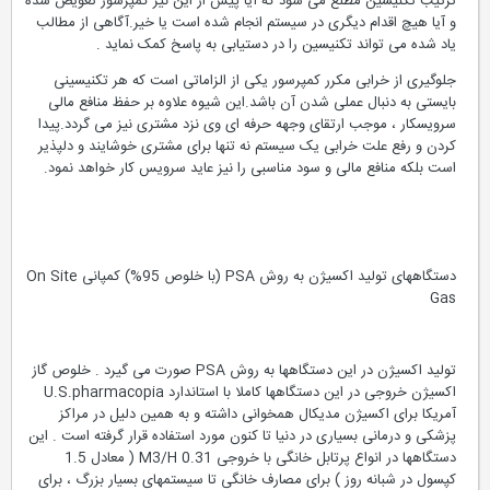
ترتیب تکنیسین مطلع می شود که آیا پیش از این نیز کمپرسور تعویض شده
و آیا هیچ اقدام دیگری در سیستم انجام شده است یا خیر.آگاهی از مطالب
یاد شده می تواند تکنیسین را در دستیابی به پاسخ کمک نماید .
جلوگیری از خرابی مکرر کمپرسور یکی از الزاماتی است که هر تکنیسینی
بایستی به دنبال عملی شدن آن باشد.این شیوه علاوه بر حفظ منافع مالی
سرویسکار ، موجب ارتقای وجهه حرفه ای وی نزد مشتری نیز می گردد.پیدا
کردن و رفع علت خرابی یک سیستم نه تنها برای مشتری خوشایند و دلپذیر
است بلکه منافع مالی و سود مناسبی را نیز عاید سرویس کار خواهد نمود.
دستگاههای تولید اکسیژن به روش PSA (با خلوص 95%) کمپانی On Site
Gas
تولید اکسیژن در این دستگاهها به روش PSA صورت می گیرد . خلوص گاز
اکسیژن خروجی در این دستگاهها کاملا با استاندارد U.S.pharmacopia
آمریکا برای اکسیژن مدیکال همخوانی داشته و به همین دلیل در مراکز
پزشکی و درمانی بسیاری در دنیا تا کنون مورد استفاده قرار گرفته است . این
دستگاهها در انواع پرتابل خانگی با خروجی M3/H 0.31 ( معادل 1.5
کپسول در شبانه روز ) برای مصارف خانگی تا سیستمهای بسیار بزرگ ، برای