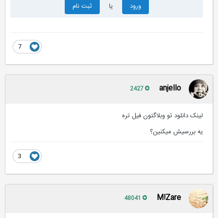
ورود
یا
ثبت نام
7
anjello
2427
لینک دانلود تو وبلاگتون فیل تره
یه بررسیش میکنین؟
3
M!Zare
48041