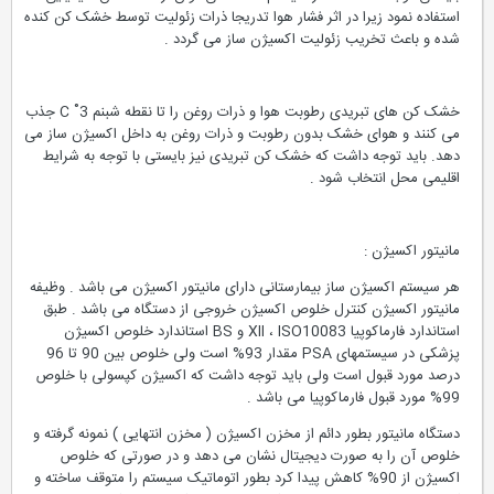
استفاده نمود زیرا در اثر فشار هوا تدریجا ذرات زئولیت توسط خشک کن کنده
شده و باعث تخریب زئولیت اکسیژن ساز می گردد .
خشک کن های تبریدی رطوبت هوا و ذرات روغن را تا نقطه شبنم C ˚3 جذب
می کنند و هوای خشک بدون رطوبت و ذرات روغن به داخل اکسیژن ساز می
دهد. باید توجه داشت که خشک کن تبریدی نیز بایستی با توجه به شرایط
اقلیمی محل انتخاب شود .
مانیتور اکسیژن :
هر سیستم اکسیژن ساز بیمارستانی دارای مانیتور اکسیژن می باشد . وظیفه
مانیتور اکسیژن کنترل خلوص اکسیژن خروجی از دستگاه می باشد . طبق
استاندارد فارماکوپیا XII ، ISO10083 و BS استاندارد خلوص اکسیژن
پزشکی در سیستمهای PSA مقدار 93% است ولی خلوص بین 90 تا 96
درصد مورد قبول است ولی باید توجه داشت که اکسیژن کپسولی با خلوص
99% مورد قبول فارماکوپیا می باشد .
دستگاه مانیتور بطور دائم از مخزن اکسیژن ( مخزن انتهایی ) نمونه گرفته و
خلوص آن را به صورت دیجیتال نشان می دهد و در صورتی که خلوص
اکسیژن از 90% کاهش پیدا کرد بطور اتوماتیک سیستم را متوقف ساخته و