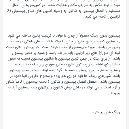
مبرد از لوله مكش به سوپاپ مكش هدايت شده . در كمپرسورهاي اتصال
مستقيم با اتصال پيستون به شاتون به وسيله اشپيل هاي شناور پيستوني (3
گژنپين ) انجام مي گيرد .
پيستون بدون رينگ معمولاً از چدن يا فولاد با كربنيك پائين ساخته مي شود
. پيستون كمپرسورهاي افقي از چدن يا فولاد با تسمه هاي بابيتي در قسمت
پائين مي باشد . مهره و پيستون از جنس فولاد است . در پيستون هاي تخت
لوله اي سوراخ هاي زير گژنپين بايد در يك راستا و عمود بر محور پيستون
باشد . ( براي اينكه در جمع كردن پيستون با شاتون پيستون نسبت به محور
سيلندر كج نباشد . در پيستون هاي ديسكي سوراخ زير ميله بايد در يك
راستاي سطح خارجي پيستون وسطح نگهدارنده لوله عمود بر محور پيستون
باشد. شيارهاي رينگ ها بايد موازي هم بوده و سطوح خارجي آنها عمود بر
پيستون باشد . مفصل اتصال پيستون و شاتون ( دسته پيستون ) كاملاً شناور
و آزاد است و مي تواند در داخل بوش شاتون و بوشهاي بدنه پيستون آزادانه
بچرخد .
رينگ هاي پيستون :