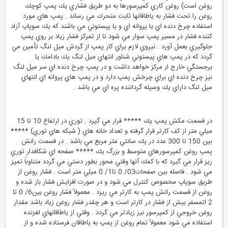
روغن است) روغن كاري كمپرسورها به دو طريق فشاري يك پمپ كوچك
روغن را تحت فشار به ياطاقانها ثابت متحرك مي رساند . پمپ هاي مورد
استفاده چرخ دنده اي يا پروانه اي و يا پيستوني مي باشند كه يك سوپاپ آزاد
كننده فشار در مسير پمپ سوار مي شود تا از تمركز فشار زياد بر روي پمپ
جلوگيري بعمل آورد . نيروي لازم براي كار پمپ از گردش ميل لنگ تأمين مي
گردد كه در پمپ هاي پيستوني شناور انتهاي ميل لنگ يك بادامك يا
برجستگي خارج از مركز خواهد داشت و در پمپ چرخ دنده اي سر ميل لنگ
نيز چرخ دنده اي براي چرخش پمپ دارد و در پمپ هاي پروانه اي انتهاي
ميل لنگ داراي يك وسيله گرداننده پره اي مي باشد .
در قسمت مكش پمپ يك ***** قرار مي گيرد . توري در ارتفاع 10 تا 15
ميلي متر از كف كارتر قرار گرفته و تعداد خانه هاي ( شبكه هاي توري) *****
بين 150 تا 300 عدد در يك سانتي متر مربع مي باشد . در قسمت رانش
پمپ روغن كمپرسورهاي متوسط و بزرگ يك ***** صفحه اي شكافدار توري
ريز قرار مي گيرد كه با كمك آنها وقتي محور بطور دستي مي گردد متناوباً تميز
مي شود . فاصله بين صفحات03/ 0 تا1/ 0 ميلي متر است . فشار روغن از
طريق سوپاپ مخصوص كنترل مي شود و در صورت افزايش فشار باز شده و
روغن از قسمت رانش پمپ به كارتر مي ريزد . معمولاً فشار روغن بين6/ 0 تا
2 اتمسفر بيش از فشار در كارتر است و هر چقدر فشار روغن زياد باشد مقدار
روغن خروجي از كمپرسور نيز زيادتر مي گردد . وقتي از ياطاقانهاي لغزنده
استفاده مي شود معمولاً تمام روغن از پمپ به ياطاقان فرستاده شده و از