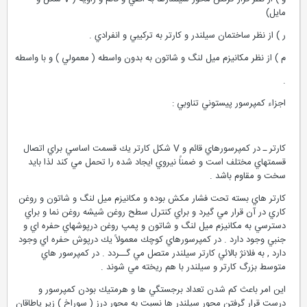
مايل)
ر ) از نظر ساختمان سيلندر و كارتر به تركيبي و انفرادي .
م ) از نظر مكانيزم ميل لنگ و شاتون به بدون واسطه ( معمولي ) و با واسطه
.
اجزاء كمپرسور پيستوني تناوبي :
كارتر ـ در كمپرسورهاي قائم و V شكل كارتر يك قسمت اساسي براي اتصال
قسمتهاي مختلف است و ضمناً نيروي ايجاد شده را تحمل مي كند لذا بايد
سخت و مقاوم باشد .
كارتر هاي بسته تحت فشار مكش بوده و مكانيزم ميل لنگ و شاتون و روغن
كاري در آن قرار مي گيرد و براي كنترل سطح روغن شيشه روغن نما و براي
دسترسي به مكانيزم ميل لنگ و شاتون و پمپ روغن درپوشهاي حفره اي و
جنبي وجود دارد . در كمپرسورهاي كوچك معمولاً يك درپوش حفره اي وجود
دارد , به فلانژ بالائي كارتر سيلندر متصل مي گــردد . در كمپرسور هاي
متوسط بزرگ كارتر و سيلندر با هم ريخته مي شوند .
اين امر باعث كم شدن تعداد برجستگي ها و هرمتيك بودن كمپرسور و
درست قرار گرفتن محور سيلندر ها نسبت به محور درز ( سوراخ ) زير ياطاقان