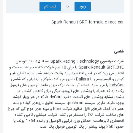
ورود
یا
ثبت نام
Spark-Renault SRT formula e race car
شاسی
شرکت فرانسوی Spark Racing Technology تعداد 42 عدد اتومبیل
Spark-Renault SRT_01E را برای 10 تیم شرکت کننده خواهد ساخت و
انتظار می رود که در فصل افتتاحیه وارد رقابت خواهد شد. سازه داخلی فیبر
کربنی و آلومینیومی را Dallara تامین می کند، شرکتی ایتالیایی که شاسی
IndyCar را می سازد. دماغه آن حالت نوک تیزی مانند اتومبیل های فرمول
یک دارد که همراه با پوشش های آیرودینامیگی برای کاهش کشش می
باشند، مشابه پوشش های قسمت عقب IndyCars، که در هر چهار گوشه
وجود دارند. دارای سیستم pushrod، سیستم تعلیق بازوهای کوتاه و بلند
همراه با کمک فنرهای قابل تنظیم شرکت Koni و میله های موج گیر که چرخ
های ساخت شرکت OZ را مستقر می کنند. شرکت میشلین تامین کننده
انحصاری تایرهاست. حداقل وزن ترکیبی اتومبیل و راننده 1764 پوند، یا
حدوداً 350 پوند بیشتر از یک اتومبیل فرمول یک است.