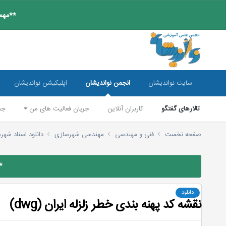
**مهم:
سایت نواندیشان
انجمن نواندیشان
اپلیکیشن نواندیشان
تالارهای گفتگو
کاربران آنلاین
جریان فعالیت های من
جس
صفحه نخست
فنی و مهندسی
مهندسی شهرسازی
دانلود اسناد شه
*
دانلود
نقشه کد پهنه بندی خطر زلزله ایران (dwg)