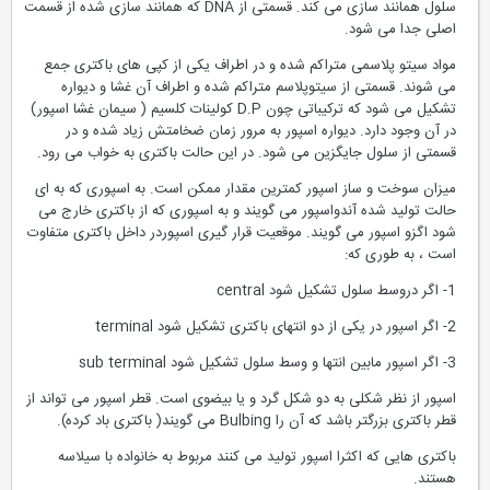
سلول همانند سازی می کند. قسمتی از DNA که همانند سازی شده از قسمت
اصلی جدا می شود.
مواد سیتو پلاسمی متراکم شده و در اطراف یکی از کپی های باکتری جمع
می شوند. قسمتی از سیتوپلاسم متراکم شده و اطراف آن غشا و دیواره
تشکیل می شود که ترکیباتی چون D.P کولینات کلسیم ( سیمان غشا اسپور)
در آن وجود دارد. دیواره اسپور به مرور زمان ضخامتش زیاد شده و در
قسمتی از سلول جایگزین می شود. در این حالت باکتری به خواب می رود.
میزان سوخت و ساز اسپور کمترین مقدار ممکن است. به اسپوری که به ای
حالت تولید شده آندواسپور می گویند و به اسپوری که از باکتری خارج می
شود اگزو اسپور می گویند. موقعیت قرار گیری اسپوردر داخل باکتری متفاوت
است ، به طوری که:
1- اگر دروسط سلول تشکیل شود central
2- اگر اسپور در یکی از دو انتهای باکتری تشکیل شود terminal
3- اگر اسپور مابین انتها و وسط سلول تشکیل شود sub terminal
اسپور از نظر شکلی به دو شکل گرد و یا بیضوی است. قطر اسپور می تواند از
قطر باکتری بزرگتر باشد که آن را Bulbing می گویند( باکتری باد کرده).
باکتری هایی که اکثرا اسپور تولید می کنند مربوط به خانواده با سیلاسه
هستند.