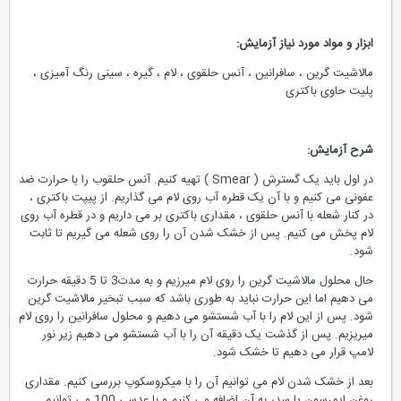
ابزار و مواد مورد نیاز آزمایش:
مالاشیت گرین ، سافرانین ، آنس حلقوی ، لام ، گیره ، سینی رنگ آمیزی ،
پلیت حاوی باکتری
شرح آزمایش:
در اول باید یک گسترش ( Smear ) تهیه کنیم. آنس حلقوب را با حرارت ضد
عفونی می کنیم و با آن یک قطره آب روی لام می گذاریم. از پیپت باکتری ،
در کنار شعله با آنس حلقوی ، مقداری باکتری بر می داریم و در قطره آب روی
لام پخش می کنیم. پس از خشک شدن آن را روی شعله می گیریم تا ثابت
شود.
حال محلول مالاشیت گرین را روی لام میرزیم و به مدت3 تا 5 دقیقه حرارت
می دهیم اما این حرارت نباید به طوری باشد که سبب تبخیر مالاشیت گرین
شود. پس از این لام را با آب شستشو می دهیم و محلول سافرانین را روی لام
میریزیم. پس از گذشت یک دقیقه آن را با آب شستشو می دهیم زیر نور
لامپ قرار می دهیم تا خشک شود.
بعد از خشک شدن لام می توانیم آن را با میکروسکوپ بررسی کنیم. مقداری
روغن ایمرسون یا سدر به آن اضافه می کنیم و با عدسی 100 می توانیم