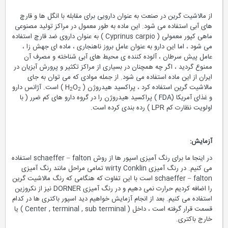
از مالاشیت گرین در صنعت به عنوان دارویی برای مقابله با انگل ها و قارچ
های آبی استفاده می شود. این ماده به طور معمول در مراکز تولید مصنوعی
ماهی کپور معمولی ( Cyprinus carpio ) به عنوان داروی ضد قارچ استفاده
می شود ، اما این دارو به عنوان عامل بروز ناهنجاری ، ماده ای جهش زا ،
عامل پیش سرطان ، آلوده کننده ی محیط های آبی شناخته و مصرف آن
ممنوع گردید ، اگر چه همچنان در بسیاری از مراکز تکثیر و پرورش آبزیان در
ایران از این ماده استفاده می شود. از جمله موادی که می توان به جای
مالاشیت گرین استفاده کرد ، پراکسید هیدروژن ( H
O
) است. آژانس دارو
2
2
و غذای آمریکا (FDA ) پراکسید هیدروژن را در گروه دارو های کم ضرر ( با
اولویت نظارت کم LPR ) رده بندی کرده است.
آزمایش:
در اینجا ما برای رنگ آمیزی اسپور ها از روش schaeffer – falton استفاده
می کنیم. در رنگ آمیزی wirty Conklin تمامی مراحل مانند رنگ آمیزی
schaeffer – falton است با این تفاوت که هنگامی که رنگ مالاشیت گرین
را اضافه کردیم حرارت نمی دهیم و در رنگ آمیزی DORNER نیز از نکروزین
استفاده می کنیم. بعد از انجام آزمایش خواهیم دید اسپور باکتری ها در کدام
قسمت قرار گرفته است ، داخل ( Center , terminal , sub terminal ) یا
خارج باکتری.