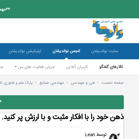
**مهم:
سایت نواندیشان
انجمن نواندیشان
اپلیکیشن نواندیشان
تالارهای گفتگو
کاربران آنلاین
جریان فعالیت های من
جس
صفحه نخست
فنی و مهندسی
مهندسی صنایع
پارک علم و فناوری تا
*
ذهن خود را با افکار مثبت و با ارزش پر کنید.
توسط
Lean