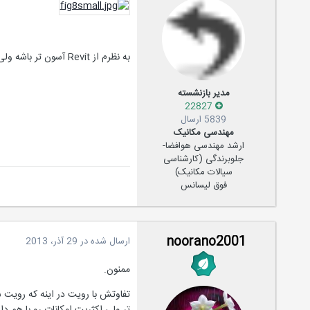
به نظرم از Revit آسون تر باشه ولی فکر کنم رویت بهتره
مدیر بازنشسته
22827
5839 ارسال
مهندسی مکانیک
ارشد مهندسی هوافضا-
جلوبرندگی (کارشناسی
سیالات مکانیک)
فوق لیسانس
noorano2001
ارسال شده در
29 آذر، 2013
ممنون.