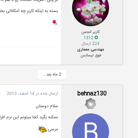
تر ولی اکثریت امکانات رو با هم دار
بسته به اینکه کاربر چه امکاناتی بخو
کاربر انجمن
1312
224 ارسال
مهندسی معماری
فوق لیسانس
2 ماه بعد...
behnaz130
ارسال شده در
14 اسفند، 2013
سلام دوستان
ممکنه بگید کجا میتونم این نرم افزار
مرسی