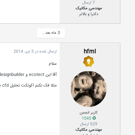
7 ارسال
مهندسی مکانیک
دکترا و بالاتر
3 ماه بعد...
hfml
ارسال شده در
5 تیر، 2014
سلام
آقا این ecotect و designbuilder فک کنم خیلی با هم فرق داشته باشن ها! مطمینید که نسخه جدیداینه؟
مثلا فک نکنم اکوتکت تحلیل cfd داشته باشه.
کاربر انجمن
1545
529 ارسال
مهندسی مکانیک