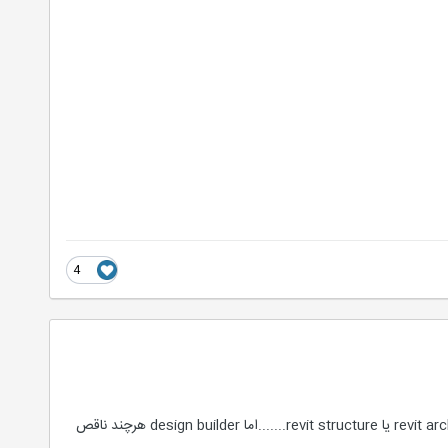
4
تفاوتش با رویت در اینه که رویت شاخه هاش رو جدا کرده و در قالب نرم افزارهای متفاوت ارائه کرده مثل revit architectural یا revit structure.......اما design builder هرچند ناقص