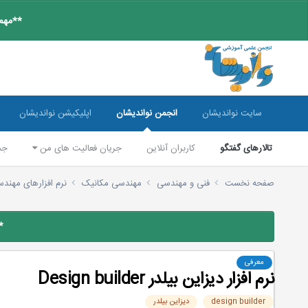
**مهم:
سایت نواندیشان
انجمن نواندیشان
اپلیکیشن نواندیشان
تالارهای گفتگو
کاربران آنلاین
جریان فعالیت های من
جس
صفحه نخست
فنی و مهندسی
مهندسی مکانیک
نرم افزارهای مهند
*
معرفی
نرم افزار دیزاین بیلدر Design builder
design builder
دیزاین بیلدر