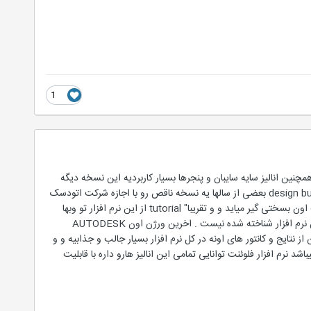
1
چنین انالیز سایه سایبان و پنجرها بسیار کاربردیه این نسخه دیگه
تولید نمیشه چون لیسانس اون توسط شرکت اتو دسک خریداری وو توسعه یافته و بسیار قدرتمند در انالیز شده design builder بعضی از سالها یه نسخه ناقص رو با اجازه شرکت اتودسک
به بازار ارائه میکنه تقریبا " اگه بتونین با هاش کارکنن نرم افزار کریر توانایی رقابت با این نرم افزار رو اصلا" نداره . هلپ اون بسختی گیر میاید و و تقریبا" tutorial از این نرم افزار تو وبها
نیست . انالیز دود و اتش رو براحتی انجام میده و در یکی از ماژولهای اون ساختمان را بصورت CFD انالیز میکنه . این نرم افزار شناخته شده نیست . اخرین ورژن اون AUTODESK
ید . مشکل اصلی اون پرینت گرفتن از نتایج و کانتور های اونه در کل نرم افزار بسیار جالب و جذابیه و و
شد نرم افزار فلوئنت توانایی تمامی این انالیز هارو داره با قابلیت