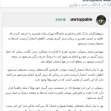
سط
unstoppable
2
در
اخبار و نوآوری
unstoppable
5989
پژوهشگران پارک علم و فناوری دانشگاه تهران ماده پلیمری را عرضه کردند که
علاوه بر ایمنی خودرو در زمان ترمز گیری موجب کاهش انتشار آزبست لنت‌ها به
محیط زیست می‌شود.
مهندس مجید رسولی- مجری طرح با اشاره به عملکرد ترمز، گفت: زمانی که عمل
ترمز گیری در خودرو انجام می‌شود لنت با دیسک چرخ درگیر می‌شود در نتیجه
آزبست موجود در سطح لنت در هوا منتشر خواهد شد.
وی با بیان اینکه انتشار آزبست موجب افزایش آلاینده‌های زیست محیطی می‌شود،
اظهار داشت: انتشار آزبست حتی در زمانی که ترمز گیری انجام نمی‌شود نیز ادامه
دارد که این ناشی از نقصی است که در خودروها وجود دارد.
رسولی در این باره توضیح داد: در سیستم ترمز گیری خودروها 2 میله راهنما قرار
دارد که با عقب و جلورفتن موجب فشرده شده لنت‌ها به صفحه دیسک و عمل ترمز
گیری می‌شود.
وی با بیان اینکه میله‌های راهنما همواره خشک کار می‌کنند یادآور شد: این امر سبب
می‌شود حتی در زمانی که پدال ترمز رها می‌شود لنت‌ها به مقدار کمی به صفحه