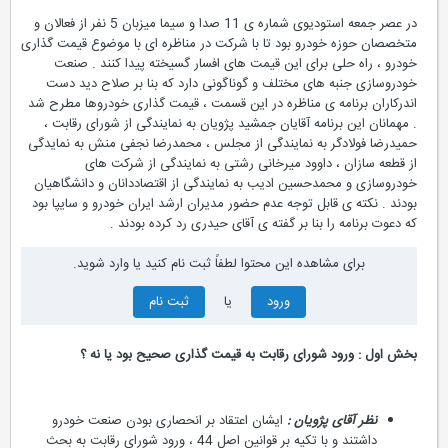
در عصر جمعه استودیوی شماره ی 11 صدا و سیما میزبان 5 نفر از فعالان و
متخصصان حوزه خودرو بود تا با شرکت در مناظره ای با موضوع قیمت گذاری
خودرو ، راه حلی برای این قیمت های افسار گسیخته پیدا کنند . صنعت
خودروسازی جنبه های مختلف و گوناگونی دارد که بنا بر صلاح دید دست
اندرکاران برنامه ی مناظره در این قسمت ، قیمت گذاری خودروها مطرح شد
. مهمانان این برنامه آقایان جمشید پژویان به نمایندگی از شورای رقابت ،
حمیدرضا فولادگر به نمایندگی از مجلس ، محمدرضا نجفی منش به نمایدگی
از قطعه سازان ، داوود میرخانی رشتی به نمایندگی از شرکت های
خودروسازی و محمدحسین ادیب به نمایندگی از اقتصاددانان و دانشگاهیان
بودند . نکته ی قابل توجه عدم حضور مدیران ارشد ایران خودرو و سایپا بود
که دعوت برنامه را بنا بر گفته ی آقای حیدری رد کرده بودند .
برای مشاهده این محتوا لطفاً ثبت نام کنید یا وارد شوید.
ورود
یا
ثبت نام
بخش اول : ورود شورای رقابت به قیمت گذاری صحیح بود یا نه ؟
نظر آقای پژویان :
ایشان اعتقاد بر انحصاری بودن صنعت خودرو
داشتند و با تکیه بر قوانین اصل 44 ، ورود شورای رقابت به بحث