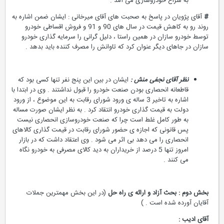
به سراغ خودروسازی می آمد .
#
آقای پژویان در پاسخ به صحبت های آقای میرخانی : ایشان ضمن اشاره به
روند رو به کاهش قیمت در سال های 90 و 91 و فروش اقساطی خودرو
توسط خودرو سازان در همین راستا ، دلیل گرانی را سرمایه گذاری خودرو
سازان در جاهای دیگر عنوان کرد که تاوانش را مصرف کننده باید بدهد .
نظر آقای نجفی منش :
ایشان در بین این پنج نفر تنها کسی بود که
قاطعانه انحصاری بودن صنعت خودرو را قبول نداشتند . وی در ابتدا با
اشاره به تاخیر 3 ساله ی ورود شورای رقابت به این موضوع ، از ورود
دولت به قیمت گذاری خودرو انتقاد کرد . به نظر ایشان صورت مساله
به طور کامل غلط است چرا که صنعت خودروسازی انحصاری نیست
پس قانونی که اجازه ی حضور شورای رقابت در قیمت گذاری کالاهای
انحصاری را می دهد بی اثر می شود . وی اعتقاد داشت که در بازار
امروز تنها 5 درصد از خریداران به دید کالای مصرفی به خودرو نگاه
می کنند .
بخش دوم : بحث آزاد و ارائه ی راه حل
(در این بخش مهمترین جملات
آقایان آورده شده است . )
آقای ادیب :