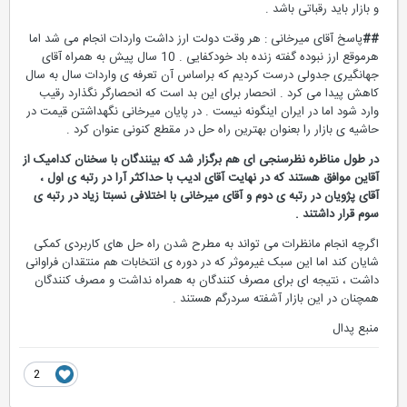
و بازار باید رقباتی باشد .
##
پاسخ آقای میرخانی : هر وقت دولت ارز داشت واردات انجام می شد اما
هرموقع ارز نبوده گفته زنده باد خودکفایی . 10 سال پیش به همراه آقای
جهانگیری جدولی درست کردیم که براساس آن تعرفه ی واردات سال به سال
کاهش پیدا می کرد . انحصار برای این بد است که انحصارگر نگذارد رقیب
وارد شود اما در ایران اینگونه نیست . در پایان میرخانی نگهداشتن قیمت در
حاشیه ی بازار را بعنوان بهترین راه حل در مقطع کنونی عنوان کرد .
در طول مناظره نظرسنجی ای هم برگزار شد که بینندگان با سخنان کدامیک از
آقاین موافق هستند که در نهایت آقای ادیب با حداکثر آرا در رتبه ی اول ،
آقای پژویان در رتبه ی دوم و آقای میرخانی با اختلافی نسبتا زیاد در رتبه ی
سوم قرار داشتند .
اگرچه انجام مانظرات می تواند به مطرح شدن راه حل های کاربردی کمکی
شایان کند اما این سبک غیرموثر که در دوره ی انتخابات هم منتقدان فراوانی
داشت ، نتیجه ای برای مصرف کنندگان به همراه نداشت و مصرف کنندگان
همچنان در این بازار آشفته سردرگم هستند .
منبع پدال
2