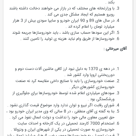
بکند .
با وزارتخانه های مختلف که در بازار می خواهند دخالت داشته باشند
روبرو هستیم که ایجاد مشکل جدی می کند .
در سال های 89 و 90 ایران خودرو و سایپا سودی بیش از 3 هزار
میلیارد تومان را اعلام کرده اند .
اگر این سودها حساب سازی باشد ، باید خودروسازها جریمه شوند
خودروسازها از طریق وام نباید هزینه ی تولید را تامین کنند .
آقای میرخانی :
در دهه ی 1370 به دلیل نبود ارز کافی ماشین آلات دست دوم و
دورریختنی اروپا وارد کشور شد .
صنعت خودروسازی را باید با صنایع داخی مقایسه کرد نه صنعت
خودروسازی کشورهای دیگر .
سودهای میلیاردی اعلام شده توسط خودروسازها برای جلوگیری از
ورشکستگی بود .
شورای رقابت اگر نیرو و توان ندارد وارد موضوع قیمت گذاری نشود .
بنا به گفته ی آقای منطقی ، در 8 سالی که وی مدیر ایران خودرو بود ،
حق تعیین معاون مالی خود را نداشت و دولت اعمال نفوذ می کرد .
استخدام 7000 کارمند تحمیلی در یک کارخانه و احداث سایت
خودروسازی به صورت تحمیلی در یکی از شهرهای ایران و ونزوئلا .
قیمت تحمیلی به خودروسازها موجب ضرر 4 هزار میلیارد تومانی شد