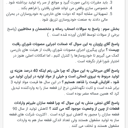
باید مقررات زدایی صورت گیرد و موانع از سر راه تولید برداشته شود .
خصوصی سازی واقعی می تواند فضای رقابتی را فراهم بکند .
تسهیلاتی مشابه آنچه که دولت های خارجی به خودروسازان در بحران
مالی دادند به صنعت خودروسازی تزریق شود .
بخش سوم : پاسخ به سوالات اصحاب رسانه و متخصصان و مخاطبین
(پاسخ
برخی از سولات توسط آقایان آورده شده است . )
پاسخ آقای پژویان به این سوال که ضمانت اجرایی مصوبات شورای رقابت
چیست ؟
برای پیگیری اجرای مصوبات شورای رقابت از هیئت های بازرسی
کمک می گیریم تا خودروسازها را کنترل کنیم ، اما امکانات اصلی هنوز در
اختیار شورا قرار نگرفته است .
پاسخ آقای میرخانی به این سوال که چرا علی رغم اینکه 40 درصد هزینه ی
تولید مربوط به نیروی انسانی است و خیلی از مواد اولیه در ایران تولید می
شود ، افزایش قیمت را شاهد هستیم ؟
در این سال ها قیمت مواد اولیه 3
برابر شده است و ثابت نگهداشتن نرخ ارز قطعه ساز را به واردکننده تبدیل
کرد که همین مساله مضر بوده است .
پاسخ آقای نجفی منش به این سوال که چرا قطعه سازان علیرغم وارادات
قطعات از چین از وضعیت موجود گله می کنند ؟
کاهش تولید از سال 90
قطعه سازان را مجبور به کاهش نیرو کرده است . اکثریت شرکت های قطعه
ساز به تولید مشغول هستند ولی تعداد اندکی قطعه ساز هم به واردات
مشغول هستند و تخلف می کنند .