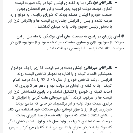
نظر آقای فولادگر :
بنا به گفته ی ایشان تنها در یک صورت قیمت
گذاری توسط دولت توجیه پذیر است و آن هم انحصاری بودن
صنعت خودرو ! ایشان معتقد بودند که شورای رقابت ، به موقع وارد
عرصه نشده و پس از افزایش چندباره ی قیمت ها و بالارفتن نرخ ارز
با دستور رئیس جمهور وقت پا به میدان گذاشتند .
#
آقای پژویان در پاسخ به صحبت های آقای فولادگر : 6 ماه قبل از این
حوادث از خودروسازان و معاون صنعت دعوت شده بود و از خودروسازان در
خواست اطلاعات کردیم . اما پاسخی دریافت نشد .
نظر آقای میرخانی:
ایشان بحث بر سر قیمت گذاری را یک موضوع
همیشگی قلمداد کردند و با اشاره به نمودار شاخص قیمت روند
افزایش ، رشد شاخص خودرو از سال 76 تا 92 را 44 درصد اعلام
کردند . بنا به گفته ی ایشان در دولت نهم و دهم هر 3 وزیری که
آمدند کمیته ی خودرو را تشکیل ندادند و با پایین نگهداشتن نرخ ارز
قیمت ها را سرکوب کردند . آقای میرخانی علت گرانی را افزایش 3
برابری قیمت مواد اولیه و ارز برشمردند در حالی که مدعی بودند
خودروسازان از ارز 3 هزار تومانی برای مبادلات خود استفاده می کنند
. ایشان اعتقاد داشتند که فرمول ارائه شده توسط شورای رقابت
درست است اما این شورا دیر وارد عمل شد و اول باید نهادهای دیگر
که مواد اولیه خودروسازان را تامین می کنند کنترل می کرد و سپس