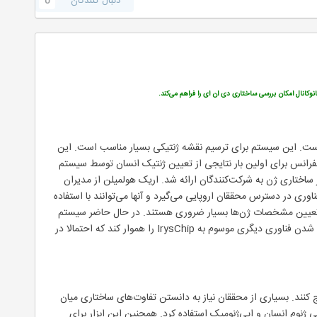
دنبال کنندگان
0
وکانال امکان بررسی ساختاری دی ان ای را فراهم می‌کند.
اعلام کرده که سیستم موسوم به Irys™ را به بازار عرضه کرده است. این سیستم برای ترسیم نقشه ژنتیکی بسیار مناسب است. این
2013 برگزار شد این خبر را اعلام کرد. در این کنفرانس برای اولین بار نتایجی از تعیین ژنتیک انسان توسط سیستم
 ساختاری ژن به شرکت‌کنندگان ارائه شد. اریک هولمیلن از مدیران
ه از Irys™ را گسترش داده‌ایم. با این کار این فناوری در دسترس محققان اروپایی می‌گیرد و آنها می‌توانند با استفاده
ها بپردازند. نقشه‌های فیزیکی دی نوا (De novo physical maps) برای بررسی و تعیین مشخصات ژن‌ها بسیار ضروری هستند. در حال حاضر سیستم
Irys™ می‌تواند برای مطالعه ژن‌های پیچیده و طولانی نظیر ژن‌های انسان مناسب باشد. این ابزار می‌تواند مسیر وارد شدن فناوری دیگری موسوم به IrysChip را هموار کند که احتمالا در
 استخراج کنند. بسیاری از محققان نیاز به دانستن تفاوت‌های ساختاری میان
قان قرار می‌دهد. از Irys می‌توان در حوزه‌هایی نظیر بررسی ژنوم انسان و اپی‌ژنومیک استفاده کرد. همچنین این ابزار برای