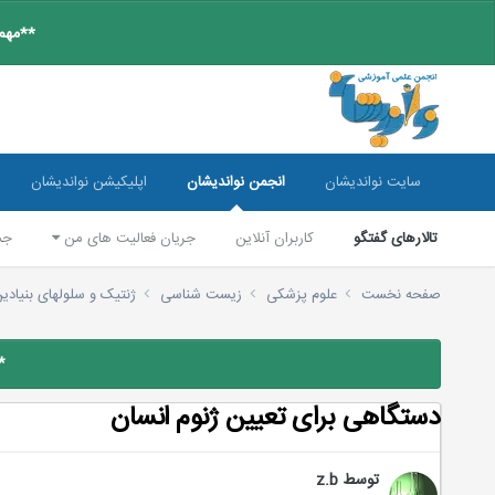
**مهم:
سایت نواندیشان
انجمن نواندیشان
اپلیکیشن نواندیشان
تالارهای گفتگو
کاربران آنلاین
جریان فعالیت های من
جس
صفحه نخست
علوم پزشکی
زیست شناسی
ژنتیک و سلولهای بنیادی
*
دستگاهی برای تعیین ژنوم انسان
توسط
z.b