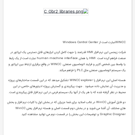
WINCCعبارت است از Windows Control Center
شرکت زیمنس این نرم افزار HMI قدرتمند را جهت کامل کردن ابزارهای قابل دسترس یک اپراتور در
صنعت فراهم کرده است. HMI یا همان human machine interface عبارت است از یک رابط
یا واسط بین شخص کاربر و فرایند اتوماسیون صنعتی. WINCC در واقع برقراری ارتباط بین اپراتور و
یک سیستم اتوماسیون صنعتی مثل PLC را فراهم میکند.
هسته اصلی این نرم افزار را WINCC explorer تشکیل میدهد که در این قسمت ساختارهای پروژه
و مدیریت آن نمایش داده میشود . جهت پیکربندی و گسترش پروژه ادیتورهای خاصی در این
محیط در نظر گرفته شده که با هر یک از آنها یک سیستم فرعی در این نرم افزار قابل پیکربندی است.
دو فایل آموزش WinCC در غالب اسلاید برای شما عزیزان که در بخش اول با کلیات نرم افزار و بخش
های مختلف آن آشنا می شوید و در بخش دوم قسمت اصلی و هسته نرم افزار یعنی WinCC
Graphic Disigner و توضیحات این بخش را در قسمت دوم می توانید مشاهده کنید.