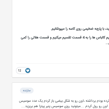
ید، با پارچه ضخیمی روی کاسه را میپوشانیم.
بمدت یکساعت در جای گرم قرار میدهیم تا پف کند و دو برابر شود. سپس خمیر را باز کرده و برش های 2 سانتی میدهیم کالباس ها را به 4 قسمت تقسیم میکنیم و قسمت هلالی را کمی
12
سازنده
ده بودم برداشته ،اون رو به شکل بیضی باز کردم یک عدد سوسیس