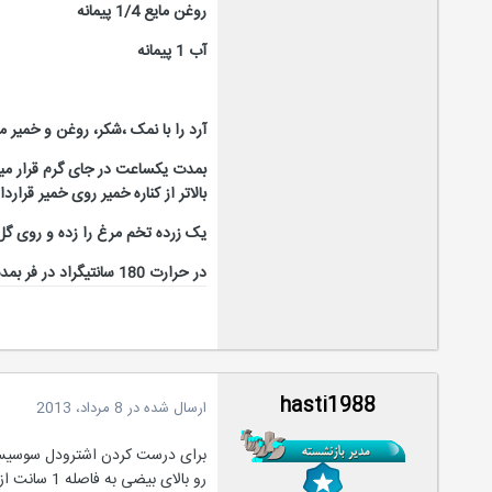
روغن مایع 1/4 پیمانه
آب 1 پیمانه
آرد را با نمک ،شکر، روغن و خمیر م
بالاتر از کناره خمیر روی خمیر قرارداده و رول میکنیم ...م
یک زرده تخم مرغ را زده و روی گل 
در حرارت 180 سانتیگراد در فر بمدت 20 دقیقه آماده می کنیم.
hasti1988
ارسال شده در
8 مرداد، 2013
برای درست کردن اشترودل سوسیس( 
رو بالای بیضی به فاصله 1 سانت از لبه خمیر روی خمیر گذاشتم از پایین سوسیس خمیر رو به شیارهایی تقسیم کردم و اون رو رول کردم ....میتونید روی سوسیس پنیر پیتزا هم بریزید....