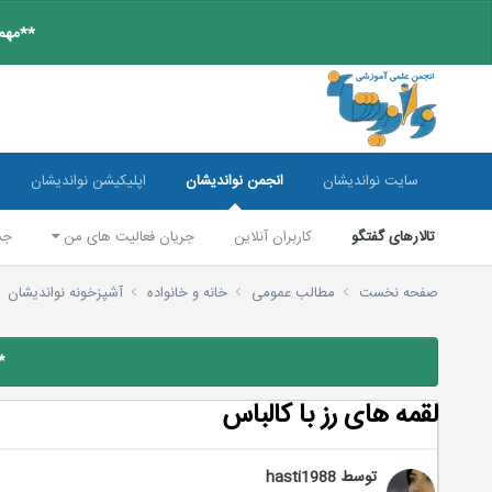
**مهم:
سایت نواندیشان
انجمن نواندیشان
اپلیکیشن نواندیشان
تالارهای گفتگو
کاربران آنلاین
جریان فعالیت های من
جس
صفحه نخست
مطالب عمومی
خانه و خانواده
آشپزخونه نواندیشان
*
لقمه های رز با کالباس
توسط
hasti1988