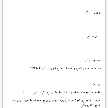
فرمت :Pdf
زبان :فارسی
وضعیت نشر :
قم: موسسه فرهنگي و اطلاع رساني تبيان، 1390/11/15
یادداشت :
ملزومات سيستم: ويندوز 98+ ؛ با پشتيباني متون عربي؛ + IE6
شيوه دسترسي: شبکه جهاني وب عنوان از روي صفحه نمايش عنوان داده
هاي الکترونيکي