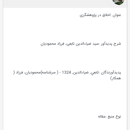
عنوان :اخلاق در پژوهشگری
شرح پدیدآور :سید ضیاءالدین تابعی، فرزاد محمودیان
پدیدآورندگان :تابعي, ضياءالدين, 1324 - ( سرشناسه)محموديان، فرزاد (
همکار)
نوع منبع :مقاله