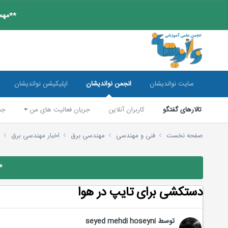
**مهم:
سایت نواندیشان
انجمن نواندیشان
اپلیکیشن نواندیشان
تالارهای گفتگو
کاربران آنلاین
جریان فعالیت های من
جس
صفحه نخست
فنی و مهندسی
مهندسی برق
اخبار مهندسی برق
د
*
دستکشی برای تایپ در هوا
توسط
seyed mehdi hoseyni