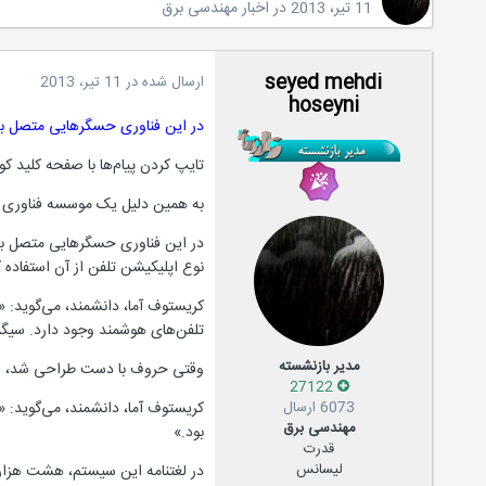
11 تیر، 2013
در
اخبار مهندسی برق
seyed mehdi
ارسال شده در
11 تیر، 2013
hoseyni
در این فناوری حسگرهایی متصل به 
تایپ کردن پیام‌ها با صفحه کلید ک
به همین دلیل یک موسسه فناوری د
در این فناوری حسگرهایی متصل به ی
نوع اپلیکیشن تلفن از آن استفاده ک
کریستوف آما، دانشمند، می‌گوید:
تلفن‌های هوشمند وجود دارد. سیگنا
مدیر بازنشسته
وقتی حروف با دست طراحی شد، را
27122
6073 ارسال
کریستوف آما، دانشمند، می‌گوید: 
مهندسی برق
بود.»
قدرت
لیسانس
در لغتنامه این سیستم، هشت هزار 