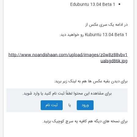
Edubuntu 13.04 Beta 1
در ادامه یک سری عکس از
Kubuntu 13.04 Beta 1 رو خواهید دید:
http://www.noandishaan.com/upload/images/z0w8z88vbv1
ualsgd86k.jpg
برای دیدن بقیه عکس ها هم به لینک زیر برید:
برای مشاهده این محتوا لطفاً ثبت نام کنید یا وارد شوید.
ورود
یا
ثبت نام
برای نسخه های دیگه هم کافیه یه سرچ کوچیک بزنید.