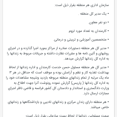
سازمان اداری هر منطقه بقرار ذیل است:
▪ یک مدیر کل منطقه .
▪ دو نفر معاون.
▪ کارمندان به تعداد مورد لزوم.
▪ متخصصین آموزشی و تربیتی و درمانی.
▪ مدیر کل هر منطقه دستورات صادره از مراکز بمورد اجرا گذارده و در اجرای
روشهای و آئین نامه ها و مقررات نظارت داشته و جریانات مربوط به زندانها را
به اداره کل زندانها گزارش میدهد.
▪ مدیر کل هر منطقه مسئول حسن خدمت کارمندان و اداره زندانها از لحاظ
بهداشت تغذیه کار و نظم و آرامش بوده و موظف است که حداقل در هر ۳
ماه یک مرتبه از تمام زندانهای منطقه مربوطه بازدید ونتیجه مشاهدات خود را
به اداره کل زندانها ( پاریس) گزارش نموده رونوشت آنرا جهت اطلاع به
وزارت دادگستری و استاندار و دادستان کل کشور فرانسه و قاضی ناظر اجرای
مجازات ارسال دارد.
▪ هر منطقه دارای زندان مرکزی و زندانهای تادیبی و بازداشتگاهها و زندانهای
خاص میباشد.
سمت مسئولین زندانها از لحاظ پست سازمانی بقرار ذیل است: