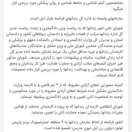
متخصصین کیفر شناسی و جامعه شناسی و روان پزشکی مورد بررسی قرار
میگیرد.
سازمانهای وابسته به اداره کل زندانهای فرانسه بقرار ذیل است:
شورای عالی امور زندانها که به ریاست وزیر دادگستری و نیابت ریاست مدیر
کل اداره زندانها مرکب از قضات عالیرتبه و دادستان دیوانعالی کشور و دادستان
استان و مدیران کل وزارت دادگستری و استادان دانشکده حقوق و پزشکی و
غیره و نمایندگان مجلس شورای ملی و وزیر مشاور و نمایندگان سندیکاهای
کارمندان زندانها و غیره حداقل سالی یک مرتبه تشکیل جلسه داده مدیر کل
اداره زندان فعالیت سالیانه و پیشنهادات خود را گزارش میدهد. شورای مذکور
طرز اجرای کیفرهای سالب آزادی و حمایت هدایت طرز کار زندانیان و وضع
اقتصادی و ساختمانی و بهداشت زندانها را مورد بررسی قرار داده تصمیمات
لازم اتخاذ مینماید.
کمیته مشورتی اعطای آزادی مشروط: که از ۹ نفر قاضی و یا کارمند وزارت
دادگستری تشکیل شده شرایط اعطای آزادی مشروط را در مورد محکومین با
توجیه به شخصیت آنان تعیین و به وزیر دادگستری پیشنهاد مینماید.
شورای انتظامی کارمندان زندانها که به پرونده کارمندان متخلف از قوانین
مقررات زندانها رسیدگی نموده مجازات آنان را تعیین مینماید.
کشور فرانسه از لحاظ سازمان زندانها به ۹ منطقه: استراسبورک بردو پاریس
تولوز دیژون رن لیل لیون مارسی تقسیم شده است.