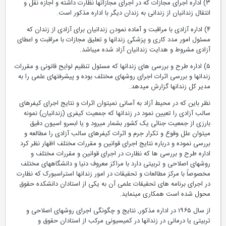
۳) اداره اجرای مجازات که در اجرای مجازاتها نظارت داشته و اجازه نقل و
انتقال زندانیان از زندانی به زندان دیگر با اداره مذکور است.
۴) اداره آزادی با مراقبت و آماده نمودن زندانیان برای آزادی از زندان که
مسئول امور مدد کاری و پزشکی زندانها و تعلیق مجازات با مراقبت و اعطای
آزادی مشروط و هدایت زندانیان آزاد شده میباشد.
۵) اداره طرح و بررسی های زندانها که مسئول تنظیم لوایح قانونی و مقررات
زندانها و بررسی اثرات اجرای روشهای مختلف بوده و پیشرفتهای علمی را به
مدیر کل زندانها گزارش میدهد.
نظر باین که در محیط آزاد به آسانی نمیتوان اثرات و نتایج اجرای کیفرهای
سالب آزادی را تعیین نمود در زندانها که جمعیت کیفری (زندانیان) نمونه
بارزی از جمعیت جنائی یک کشور بشمار میرود و یا ابسرو اسیون دقیق
میتوان علل وقوع و تکرار جرم و اثرات کیفرهای سالب آزادی را مطالعه و
بررسی نموده و درباره نتایج اجرای قوانین و مقررات مختلف اظهار نظر کرد
اداره طرح و بررسی ها که نظارت در اجرای قوانین و مقررات مختلف و
روشهای اصلاحی و تربیتی دارد با مراکز معروف دنیا و دانشگاههای مختلف
مخصوصاً با مرکز مطالعات و تحقیقات در امور زندانها استراسبورک که نظارت
در اجرای برنامه های تحقیقات علمی آن به یکی از استادان دانشکده حقوق
محول شده است همکاری مینماید.
از سال ۱۹۶۵ در اداره مذکور, نتایج و چگونگی اجرای روشهای اصلاحی و
تربیتی یا درمانی در زندانها در کمیسیونی مرکب از استادان حقوق و