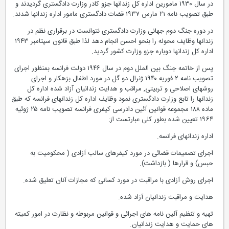
در سال ۱۹۳۰ مامورین اداره کل زندانها جزو کادر وزارت دادگستری گردیدند و
طبق تصویب نامه ۲۱ مارس ۱۹۳۷ قضات دادگستری مامور اداره زندانها شدند.
در دوره جنگ دوم جهانی وزارت دادگستری نتوانست در برقراری نظم در
زندانها وظایف محوله را بنحو احسن انجام دهد لذا طبق قانون سپتامبر ۱۹۴۳
اداره کل زندانها دوباره جزو وزارت کشور گردید.
پس از خاتمه جنگ بین الملل دوم در سال ۱۹۴۶ دولت فرانسه بمنظور اجرای
تصویب نامه ۲ فوریه ۱۹۴۰ ژنرال دو گل در مورد اطفال بزهکار و اجرای
روشهای اصلاحی و تربیتی, مراقب و هدایت زندانیان آزاد شده اداره کل
زندانها را تابع وزارت دادگستری نمود وظایف اداره کل زندانهای فرانسه که طبق
ماده ۱۸۸ مجموعه قوانین آئین دادرسی کیفری فرانسه تصویب نامه ۲۵ ژوئیه
۱۹۶۴ تعیین شده بطور کلی عبارتست از:
اداره زندانهای فرانسه.
اجرای تصمیمات قضائی در مورد کیفرهای سالب آزادی ( محکومیت به
حبس) و قرارها ( بازداشت).
اجرای روش آزادی با مراقبت در مورد کسانی که مجازات آنان تعلیق شده.
هدایت و مراقبت زندانیان آزاد شده.
تهیه و تنظیم آئین نامه های اجرائی و قوانین مربوطه و نظارت در امور کمیته
های حمایت و هدایت زندانیان.