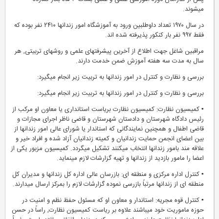
میشوند.
در سال ۱۹۷۰ تعداد داوطلبین ورود به آموزشگاه امور زندانها ۲۴۱۰ نفر بوده که
فقط ۹۹۷ نفر بار کنکور پذیرفته شده اند.
مراقبین شاغل جهت اطلاع از آخرین پیشرفتهای علمی و روشهای تربیتی, هر
سال به مدت سه هفته آموزش ضمن خدمت دارند.
بررسی و نظارت و کنترل در امور زندانها به تربیت زیر انجام میگیرد:
بررسی و نظارت و کنترل در امور زندانها به تربیت زیر انجام میگیرد:
▪ کمیسیون نظارت: کمیسیون نظارت بریاست استانداری یا معاون او مرکب از
رئیس دادگاه شهرستان و دادستان شهرستان و قاضی ناظر اجرای مجازات و
قاضی اطفال و همچنین نمایندگانی که استاندار یا شورای عالی امور زندانها از
بین اعضای انجمن حمایت زندانیان و کمیته زندانیان آزاد شده و افراد خیر و
علاقه مند بامور زندانها انتخاب میکنند تشکیل میگردد. کمیسیون مزبور یکی از
اعضا را مامور بازدید از زندانها و تهیه گزارشات لازم مینماید.
▪ کنترل اداره مرکزی و منطقه ای: بازرسان عالی اداره کل زندانها و مدیران کل
منطقه ای از زندانها مرتباً بازرسی نموده گزارشات لازم را بمرکز ارسال میدارند.
▪ کنترل قوه مجریه: استاندار و معاون او که مسئول حفظ نظم و امنیت در
حوزه ماموریت خود میباشند علاوه بر ریاست کمیسیون نظارت, راساً در حسن