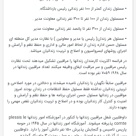
▪ مسئول زندان کمتر از ۱۰۰ نفر زندانی رئیس بازداشتگاه.
▪ مسسئول زندان از ۱۰۰ نفر تا ۳۰۰ نفر زندانی معاونت مدیر .
▪ مسئول زندان از ۳۰۰ نفر تا پانصد نفر زندانی معاونت مدیر.
▪ مسئول هر زندان( رئیس یا مدیر و معاونین ) با نظارت مدیر کل منطقه ای
مسئول حسن اداره زندان از لحاظ امور مالی و اداری و حفظ نظم و آرامش و
اجرای روشهای ابسرواسیون و اصلاح و تربیت زندانیان میباشد.
در فرانسه اکثریت کارمندان زندانها را مراقبین تشکیل میدهند تحت نظارت
رئیس مراقبین و سر مراقبت ایفای وظیفه میکنند تعداد مراقبین زندانها در
سال ۱۹۶۸ ۷۰۵۹ نفر بوده است.
مراقبین سابقاً نگهبان یا زندانبان نامیده میشدند و دخالتی در مورد اصلاحی و
تربیتی زندانیان نداشته فقط مسئول حفظ انتظامات در زندان بودند امروز
مواقبین در زندانها مسئول حسن اجرای برنامه ها و حفظ نظم و آرامش و
امنیت و کنترل کار زندانیان بوده و در اصلاح و تربیت زندانیان نقض مهمی را
بعهده دارند.
داوطلبین شغل مراقبین زندانها با کنکور در آموزشکاه امور زندانها plessis le
comte پذیرفته میشوند. آموزشگاه امور زندانها در سال ۱۹۴۵ در حومه
پاریس تاسیس و گنجایش پذیرش ۱۵۰ نفر دانش آموز را دارد. داوطلبین
پس از گذراندن دوره اموزشی علمی و عملی بمدت ۳ ماه بکار گمارده