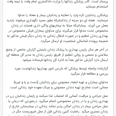
پرستار است. کادر پزشکی زندانها را وزارت دادگستری تمام وقت یا نیمه وقت
استخدام مینماید.
پزشکان, زندانیان تازه وارد را معاینه و زندانیان بیمار و معتاد را مداوا
مینمایند. هفته ای دو مرتبه از زندانیانیکه بطور مجرد نگهداری میشوند بازدید
بعمل می آورند. بیمارانیکه مبتلا به بیماریهای واگیر داری هستند در زندان
مخصوص تحت مداوا قرار میگیرند برای مداوای بیماران فیش مخصوص در
بهداری زندان تنظیم و در صورت انتقال زندانی به زندان دیگر فیش مذکور به
ضمیمه پرونده شناسائی شخصیت او ارسال میگردد.
در آخر هر سال رئیس بهداری یا پزشک زندان بایستی گزارش جامعی از وضع
سلامتی و جسمی و روانی تنظیم از طریق رئیس زندان به مدیر کل منطقه ای
ارسال دارد گزارش مذکور بعداً به اداره کل زندانها فرستاده میشود.
گزارشات واصله توسط پزشکی که بازرس امور بهداریها زندانهاست مورد
بررسی و مطالعه قرار میگیرد.
مداوای بیماران و تهیه اعضاء مصنوعی برای زندانیان (دست و پا و غیره)
مجانی است مخارج تهیه دندان مصنوعی و عینک بعهده خود زندانی است.
عمل جراحی و مراقبت کسانی که اعتصاب غذا میکنند و زایمان زندانیان زن در
بهداری زندان و یا در زندان مخصوصی انجام میگیرد. درصورتی که درمان یا
عمل جراحی بیمار در زندان امکان پذیر نباشد زندانی در بیمارستان خارج از
زندان بستری میگرد. رضایت کتبی زندانی قبل از عمل ضروریست مگر در