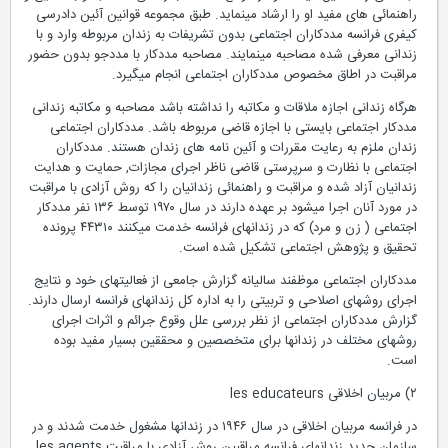
راهنمائی های مفید او را ارشاد مینماید. طبق مجموعه قوانین آئین دادرسی
کیفری فرانسه مددکاران اجتماعی بدون تشریفات به زندان مربوطه وارد و با
زندانی معرفی شده مصاحبه مینمایند. مصاحبه مددکار با مددجو بدون حضور
مراقبت در اطاق مخصوص مددکاران اجتماعی انجام میگیرد.
هرگاه زندانی اجازه ملاقات و مکاتبه را نداشته باشد مصاحبه و مکاتبه زندانی
مددکار اجتماعی بایستی با اجازه قاضی مربوطه باشد. مددکاران اجتماعی
زندان ملزم به رعایت مقررات و آئین نامه های زندان هستند. مددکاران
اجتماعی با نظارت و سرپرستی قاضی ناظر اجرای مجازات, حمایت و هدایت
زندانیان آزاد شده و مراقبت و راهنمائی زندانیان را که روش آزادی با مراقبت
در مورد آنان اجرا میشود بر عهده دارند در سال ۱۹۷۰ توسط ۱۳۶ نفر مددکار
اجتماعی ( زن و مرد) که در زندانهای فرانسه خدمت میکنند ۴۴۳۱۰ پرونده
تحقیق و پژوهش اجتماعی تشکیل شده است.
مددکاران اجتماعی موظفند سالیانه گزارش جامعی از فعالیتهای خود و نتایج
اجرای روشهای اصلاحی و تربیتی را به اداره کل زندانهای فرانسه ارسال دارند.
گزارش مددکاران اجتماعی از نظر بررسی علل وقوع جرائم و اثرات اجرای
روشهای مختلف در زندانها برای متخصصین و محققین بسیار مفید بوده
است.
۲) مربیان اخلاقی les educateurs
در فرانسه مربیان اخلاقی در سال ۱۹۴۶ در زندانها مشغول خدمت شدند و در
سازمان جدید زندانهای فرانسه مراقبین روش آزادی با مراقبت les agents