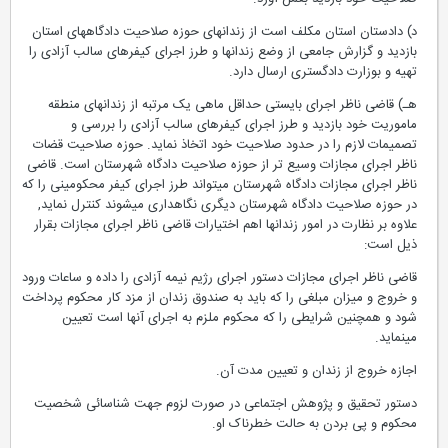
د) دادستان استان مکلف است از زندانهای حوزه صلاحیت دادگاههای استان
بازدید و گزارش جامعی از وضع زندانها و طرز اجرای کیفرهای سالب آزادی را
تهیه و بوزارت دادگستری ارسال دارد.
هـ) قاضی ناظر اجرای بایستی حداقل ماهی یک مرتبه از زندانهای منطقه
ماموریت خود بازدید و طرز اجرای کیفرهای سالب آزادی را بررسی و
تصمیمات لازم را در حدود صلاحیت خود اتخاذ نماید. حوزه صلاحیت قضات
ناظر اجرای مجازات وسیع تر از حوزه صلاحیت دادگاه شهرستان است. قاضی
ناظر اجرای مجازات دادگاه شهرستان میتواند طرز اجرای کیفر محکومینی را که
در حوزه صلاحیت دادگاه شهرستان دیگری نگاهداری میشوند کنترل نماید,
علاوه بر نظارت در امور زندانها اهم اختیارات قاضی ناظر اجرای مجازات بقرار
ذیل است:
قاضی ناظر اجرای مجازات دستور اجرای رژیم نیمه آزادی را داده و ساعات ورود
و خروج و میزان مبلغی را که باید به صندوق زندان از مزد کار محکوم پرداخت
شود و همچنین شرایطی را که محکوم ملزم به اجرای آنها است تعیین
مینماید.
اجازه خروج از زندان و تعیین مدت آن.
دستور تحقیق و پژوهش اجتماعی در صورت لزوم جهت شناسائی شخصیت
محکوم و پی بردن به حالت خطرناک او.