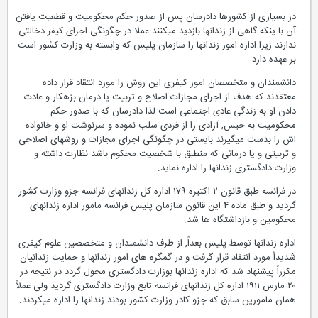
در بسیاری از کشورها دادرسان پس از صدور حکم محکومیت و قطعیت یافتن
آن با ینکه گاهی از زندانها بازدید میکنند عملا در چگونگی اجرای کیفر دخالتی
ندارند زیرا اداره امور زندانها را سازمان پلیس که وابسته به وزارت کشور است
بر عهده دارد.
دانشمندان و متخصصان امور کیفری این روش را مورد انتقاد قرار داده
معتقدند که هدف از اجرای مجازات اصلاح و تربیت یا درمان بزهکار و عادت
دادن او به زندگی عادی اجتماعی است لذا دادرسان که با صدور حکم
محکومیت به حبس, آزادی را از فردی سلب نموده و سرنوشت او و خانواده
اش را بدست میگیرند بایستی در چگونگی اجرای مجازات و روشهای اصلاحی
و تربیتی و یا درمانی که منطبق با شخصیت محکوم باشد نظارت داشته و
وزارت دادگستری زندانها را اداره نماید.
در فرانسه طبق قانون ۲ اکتبره ۱۷۹ اداره کل زندانهای فرانسه جزو وزارت کشور
گردید و طبق ماده ۴ این قانون سازمان پلیس فرانسه مامور اداره زندانهای
محکومین و بازداشتگاه ها شد.
اداره زندانها توسط پلیس بعداً, از طرف دانشمندان و متخصصین علوم کیفری
شدیداً مورد انتقاد قرار گرفت و در گمگره های امور زندانها و حمایت زندانیان
مکرراً پیشنهاد شد که اداره زندانها بوزارت دادگستری محول گردد در نتیجه در
۲۰ مارس ۱۹۱۱ اداره کل زندانهای فرانسه تابع وزارت دادگستری گردید ولی عملاً
همان مامورین سابق که جزو کادر وزارت کشور بودند زندانها را اداره میکردند.