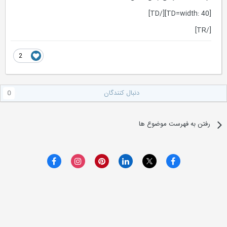
[TD=width: 40][/TD]
[/TR]
2
دنبال کنندگان
0
رفتن به فهرست موضوع ها