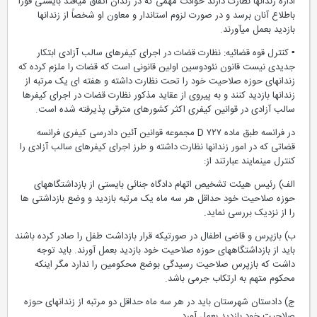
اداره زندانها نظارت دارند حوادث مهمی که در زندان اتفاق میافتد بایستی فوراً
باطلاع آنان برسد و در صورت لزوم استاندار و معاون او شخصاً از زندانها
بازدید بعمل میآورند.
▪ کنترل قوه قضائیه: نظارت قضات در اجرای کیفرهای سالب آزادی ابتکار
جدیدی نیست قانون نئودوسین اولین قانونی است که قضات را ملزم کرده که
زندانهای حوزه صلاحیت خود را تحت نظارت داشته و هفته ای یک مرتبه از
زندانها بازدید کنند و به پیروی از عقاید مذکور نظارت قضات در اجرای کیفرها
سالب آزادی در قوانین کیفری اکثر کشورهای مترقی پذیرفته شده است.
در فرانسه طبق ماده ۷۲۷ D مجموعه قوانین آئین دادرسی کیفری فرانسه
قضاتی که در امور زندانها نظارت داشته و طرز اجرای کیفرهای سالب آزادی را
کنترل مینمایند عبارتند از:
الف) رئیس هیئت تشخیص اتهام دادگاه جنائی بایستی از بازداشتگاههای
حوزه صلاحیت خود حداقل هر سه ماه یک مرتبه بازدید و وضع بازداشتی ها
را از نزدیک بررسی نماید.
ب) بازپرس و قاضی اطفال در صورتیکه قرار بازداشت طفل را صادر کرده باشند
باید از بازداشتگاههای حوزه صلاحیت خود بازدید بعمل آورند. باید توجه
داشت که بازپرس صلاحیت رسیدگی بوضع محکومین را ندارد مگر اینکه
محکوم متهم به ارتکاب جرمی باشد.
ج) دادستان شهرستان باید در هر سه ماه حداقل دو مرتبه از زندانهای حوزه
صلاحیت خود بازدید بعمل آورد.