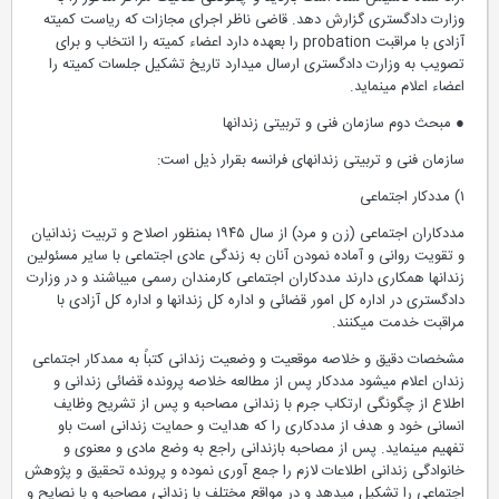
وزارت دادگستری گزارش دهد. قاضی ناظر اجرای مجازات که ریاست کمیته
آزادی با مراقبت probation را بعهده دارد اعضاء کمیته را انتخاب و برای
تصویب به وزارت دادگستری ارسال میدارد تاریخ تشکیل جلسات کمیته را
اعضاء اعلام مینماید.
● مبحث دوم سازمان فنی و تربیتی زندانها
سازمان فنی و تربیتی زندانهای فرانسه بقرار ذیل است:
۱) مددکار اجتماعی
مددکاران اجتماعی (زن و مرد) از سال ۱۹۴۵ بمنظور اصلاح و تربیت زندانیان
و تقویت روانی و آماده نمودن آنان به زندگی عادی اجتماعی با سایر مسئولین
زندانها همکاری دارند مددکاران اجتماعی کارمندان رسمی میباشند و در وزارت
دادگستری در اداره کل امور قضائی و اداره کل زندانها و اداره کل آزادی با
مراقبت خدمت میکنند.
مشخصات دقیق و خلاصه موقعیت و وضعیت زندانی کتباً به ممدکار اجتماعی
زندان اعلام میشود مددکار پس از مطالعه خلاصه پرونده قضائی زندانی و
اطلاع از چگونگی ارتکاب جرم با زندانی مصاحبه و پس از تشریح وظایف
انسانی خود و هدف از مددکاری را که هدایت و حمایت زندانی است باو
تفهیم مینماید. پس از مصاحبه بازندانی راجع به وضع مادی و معنوی و
خانوادگی زندانی اطلاعات لازم را جمع آوری نموده و پرونده تحقیق و پژوهش
اجتماعی را تشکیل میدهد و در مواقع مختلف با زندانی مصاحبه و با نصایح و