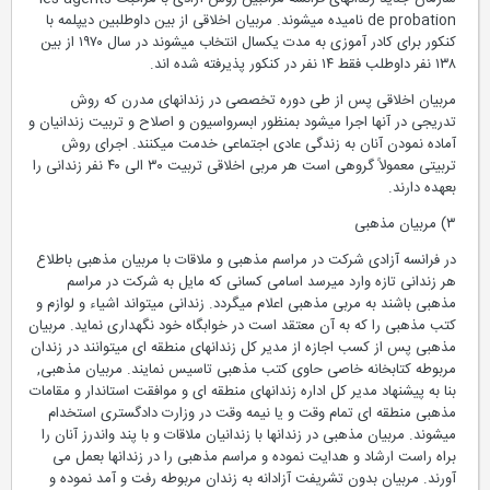
de probation نامیده میشوند. مربیان اخلاقی از بین داوطلبین دیپلمه با
کنکور برای کادر آموزی به مدت یکسال انتخاب میشوند در سال ۱۹۷۰ از بین
۱۳۸ نفر داوطلب فقط ۱۴ نفر در کنکور پذیرفته شده اند.
مربیان اخلاقی پس از طی دوره تخصصی در زندانهای مدرن که روش
تدریجی در آنها اجرا میشود بمنظور ابسرواسیون و اصلاح و تربیت زندانیان و
آماده نمودن آنان به زندگی عادی اجتماعی خدمت میکنند. اجرای روش
تربیتی معمولاً گروهی است هر مربی اخلاقی تربیت ۳۰ الی ۴۰ نفر زندانی را
بعهده دارند.
۳) مربیان مذهبی
در فرانسه آزادی شرکت در مراسم مذهبی و ملاقات با مربیان مذهبی باطلاع
هر زندانی تازه وارد میرسد اسامی کسانی که مایل به شرکت در مراسم
مذهبی باشند به مربی مذهبی اعلام میگردد. زندانی میتواند اشیاء و لوازم و
کتب مذهبی را که به آن معتقد است در خوابگاه خود نگهداری نماید. مربیان
مذهبی پس از کسب اجازه از مدیر کل زندانهای منطقه ای میتوانند در زندان
مربوطه کتابخانه خاصی حاوی کتب مذهبی تاسیس نمایند. مربیان مذهبی,
بنا به پیشنهاد مدیر کل اداره زندانهای منطقه ای و موافقت استاندار و مقامات
مذهبی منطقه ای تمام وقت و یا نیمه وقت در وزارت دادگستری استخدام
میشوند. مربیان مذهبی در زندانها با زندانیان ملاقات و با پند واندرز آنان را
براه راست ارشاد و هدایت نموده و مراسم مذهبی را در زندانها بعمل می
آورند. مربیان بدون تشریفت آزادانه به زندان مربوطه رفت و آمد نموده و