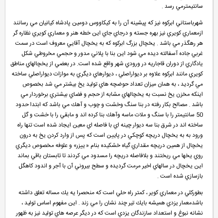
سانتيمترمي رسد .
شهرباستاني ابركوه نيز كه پيشينه آن را به كيكاووس دومين پادشاه كيانيان مي رسانند
ازمعماري كويري نيز بهره جسته و درجاي جاي اين خطه هنر و معماري كويري نظاره گر
هر رهگذر مي باشد . يخچال بزرگ ابركوه كه به يخچال آقايي معروف است در سمت
غربي جاده آسفالته ديده مي شود اين بنا با پلاني مدور و حجمي مخروطي شكل
يادگاري از دوران قاجاريه در ورودي شهر واقع شده است. در بعضي از يخچالهاي مناطق
كويري مانند ابركوه علاوه بر ديواراصلي ، ديوارهاي ديگري به موازات ديواراصلي ساخته
مي گرديد ، به همان ميزان تعداد حوضچه هاي توليد يخ بيشتر مي شد بخصوص
اينكه مخزن يخ نسبت به يخچالهاي مشابه از حجم و فضاي بيشتري برخوردار مي
باشد . مصالح بكار رفته در بنا سنگ وخشت و چوب و آهك مي باشد كه ابتدا حدود
50 سانتيمتر را با سنگ و ملات ماسه وآهك بنا كرده اند و مابقي را با خشت و گل
ساخته اند در شرق بنا سه ديوار چينه اي با فاصله اي معين ايجاد شده است تنها راه
ورود به به يخچال دريچه كوچكي در پايين است كه پس از وارد كردن يخ به درون
يخچال از همين دريچه مقداري گياه خشكيده بنام « ييزر» و علوفه مخصوص ديگري
روي يخها مي ريختند و بلافاصله دريچه را مسدود مي كردند تا تابستان باقي بماند
اين يخچال در سالهاي اخير مرمت گرديده و سطح بيروني آن با آجر و اندود كاهگل
بازسازي شده است .
بطوركلي در معماري كوير ، كمتر راه حلي است كه منحصرا يه يك مساله تعلق داشته
باشدمعمار يزدي هميشه بايك تير چند نشان را مي زند . اين مفهوم اساس توليد ،
نشانه نبوغ و استعداد سازندگان يزدي است كه در ديگر عرصه هاي توليد نيز به ظهور