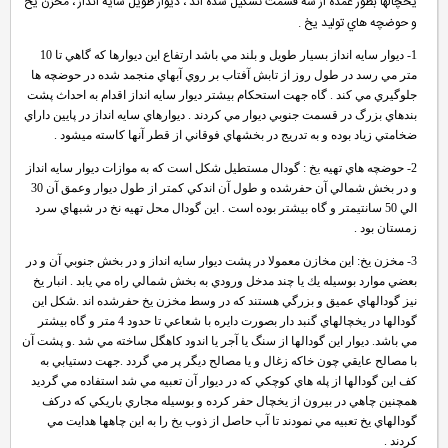
يخچالها بطور عمده از سه قسمت تشكيل شده اند ، ديوار طويل سايه انداز ، مخزن يخ
و حوضچه هاي توليد يخ .
1-
ديوار سايه انداز بسيار طويل و بلند مي باشد ارتفاع اين ديوارها كه گاهي تا 10
متر مي رسد در طول روز از تابش آفتاب بر روي آبهاي منجمد شده در حوضچه ها
جلوگيري مي كند . گاه جهت استحكام بيشتر ديوار سايه انداز اقدام به احداث پشت
بندهاي بزرگ در قسمت جنوبي ديوار مي كردند . ديوارهاي سايه انداز در پايين داراي
ضخامتي زياد بوده و به تدريج در بخشهاي فوقاني از قطر آنها كاسته ميشود .
2-
حوضچه هاي تهيه يخ : گودال مستطيل شكل است كه به موازات ديوار سايه انداز
و در بخش شمالي آن حفرشده و طول آن اندكي كمتر از طول ديوار وعمق آن 30
الي 50 سانتيمتر و گاه بيشتر بوده است . اين گودال محل تهيه نخ در شبهاي سرد
زمستان بود .
3-
مخزن يخ: اين مخازن معمولا در پشت ديوار سايه انداز و در بخش جنوبي آن و در
بعضي موارد بوسيله يك يا چند مدخل ورودي به بخش شمالي راه مي يابد . انبار يخ
نيز گودالهاي عميق و بزرگي هستند كه در وسط مخزن يخ حفرشده اند .شكل اين
گودالها در يخچالهاي گنبد دار بصورت دايره با شعاعي تا حدود 4 متر و گاه بيشتر
مي باشد. ديوار اين گودالها از سنگ يا آجر يا اندود كاهگل ساخته مي شد .و پشت آن
با مصالح عايقي چون خاكه زغال و يا مصالح ديگر پر مي گردد .جهت دستيابي به
كف اين گودالها از پله هاي كوچكي كه در ديوار آن تعبيه مي شد استفاده مي گرديد
همچنين چاهي در بيرون از يخچال حفر كرده و بوسيله مجاري باريكي كه دركف
گودالهاي يخ تعبيه مي نمودند تا آب حاصل از ذوب يخ را به اين چاهها هدايت مي
كردند .