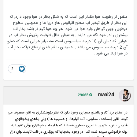
منظور از رطوبت هوا مقدار آبی است که به شکل بخار در هوا وجود دارد, که
این بخار از طریق تبخیر آب سطح اقیانوس هاو دریا ها و همچنین سطوح
مرطوبی چون گیاهان وارد هوا می شود. هر چه هوا گرم تر باشد بخار آب
بیشتری را در خود نگه می دارند . به عنوان مثال ظرفیت پذیرش بخار آب در
هوایی که دمای آن 18 درجه سیلسیوس است سه برابر هوایی است که دمای
آن 2 درجه سیلسیوس می باشد . همچنین با کم شدن ارتفاع تراکم بخار آب
در هوا زیاد می شود .
2
mani24
29665
در استان يزد آثار و بناهاي بسياري وجود دارد كه نظر پژوهشگران به آنان معطوف مي
گردد. نظير (مساجد ، مدارس ، آب انبارها ، و حسينيه ها ) ولي بناهاي يخچالهاي
قديمي ، غريب ترين عناصري معماري هستند كه با ايجاد يخچالهاي برقي تقريبا به
بوته فراموشي سپرده شده اند . در وجود يخچالها كه روزگاري در قلب تابستانهاي داغ