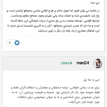
مي رسد .
در خاتمه مي توان افزود كه اصول حاكم بر طرح افكني تمامي يخچالها يكسان است و
يخ بايد عايقبندي شده و خشك بماند ولي عليرغم وجود مصالح مقاوم ومتناسب ،
شرايط اقليمي ، توسعه صنعت مدرن يخ سازي از منزلت فرهنگي اين بناها كاسته
است و جا دارد كه ضمن بازسازي يخچالها ، آنان را به كاربري شايسته تبديل نمايد تا
اين شاهكار معماري از ياد رفته بار ديگر در كوير بدرخشد.
2
mani24
29665
سی و سه پل
برای مدت زمانی طولانی، توجه محققان و معماران و حفاظت‌گران فقط و
فقط متوجه خود یک اثر تاریخی بود. محیط و طبیعت پیرامون آن، نه به
عنوان موضوعی برای شناسایی و نه به عنوان موضوعی برای حفاظت
مورد توجه قرار نمی‌گرفت.