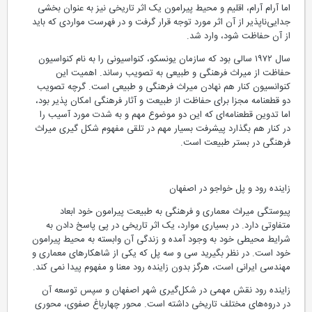
اما آرام آرام، اقلیم و محیط پیرامون یک اثر تاریخی نیز به عنوان بخشی
جدایی‌ناپذیر از آن اثر مورد توجه قرار گرفت و در فهرست مواردی که باید
از آن حفاظت شود، وارد شد.
سال ١٩٧٢ سالی بود که سازمان یونسکو، کنواسیونی را به نام کنواسیون
حفاظت از میراث فرهنگی و طبیعی به تصویب رساند. اهمیت این
کنوانسیون کنار هم نهادن میراث فرهنگی و طبیعی است. گرچه تصویب
دو قطعنامه مجزا برای حفاظت از طبیعت و آثار فرهنگی امکان پذیر بود،
اما تدوین قطعنامه‌ای که این دو موضوع مهم و به شدت مورد آسیب را
در کنار هم بگذارد پیشرفت بسیار مهم در تلقی مفهوم شکل گیری میراث
فرهنگی در بستر طبیعت است.
زاینده رود و پل خواجو در اصفهان
پیوستگی میراث معماری و فرهنگی به طبیعت پیرامون خود ابعاد
متفاوتی دارد. در بسیاری موارد، یک اثر تاریخی در پی پاسخ دادن به
شرایط محیطی خود به وجود آمده و زندگی آن وابسته به محيط پیرامون
خود است. در نظر بگیرید سی و سه پل که یکی از شاهکارهای معماری و
مهندسی ایرانی است، هرگز بدون زاینده رود معنا و مفهوم پیدا نمی کند.
زاینده رود نقش مهمی در شکل‌گیری شهر اصفهان و سپس توسعه آن
در دروه‌های مختلف تاریخی داشته است. محور چهارباغ صفوی، محوری