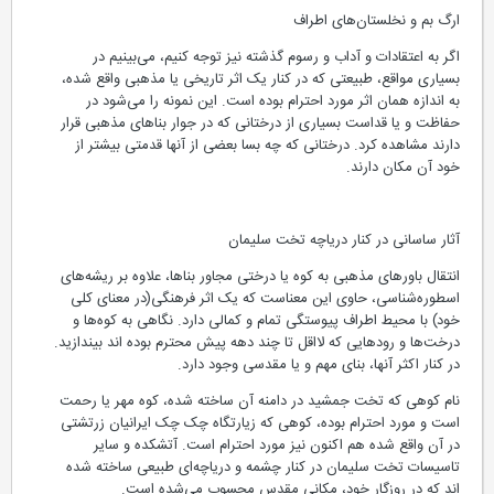
ارگ بم و نخلستان‌های اطراف
اگر به اعتقادات و آداب و رسوم گذشته نیز توجه کنیم، می‌بینیم در
بسیاری مواقع، طبیعتی که در کنار یک اثر تاریخی یا مذهبی واقع شده،
به اندازه همان اثر مورد احترام بوده است. این نمونه را می‌شود در
حفاظت و یا قداست بسیاری از درختانی که در جوار بناهای مذهبی قرار
دارند مشاهده کرد. درختانی که چه بسا بعضی از آنها قدمتی بیشتر از
خود آن مکان دارند.
آثار ساسانی در کنار دریاچه تخت سلیمان
انتقال باورهای مذهبی به کوه یا درختی مجاور بناها، علاوه بر ریشه‌های
اسطوره‌شناسی، حاوی این معناست که یک اثر فرهنگی(در معنای کلی
خود) با محیط اطراف پیوستگی تمام و کمالی دارد. نگاهی به کوه‌ها و
درخت‌ها و رودهایی که لااقل تا چند دهه پیش محترم بوده اند بیندازید.
در کنار اکثر آنها، بنای مهم و یا مقدسی وجود دارد.
نام کوهی که تخت جمشید در دامنه آن ساخته شده، کوه مهر یا رحمت
است و مورد احترام بوده، کوهی که زیارتگاه چک چک ایرانیان زرتشتی
در آن واقع شده هم اکنون نیز مورد احترام است. آتشکده و سایر
تاسیسات تخت سلیمان در کنار چشمه و دریاچه‌ای طبیعی ساخته شده
اند که در روزگار خود، مکانی مقدس محسوب می‌شده است.