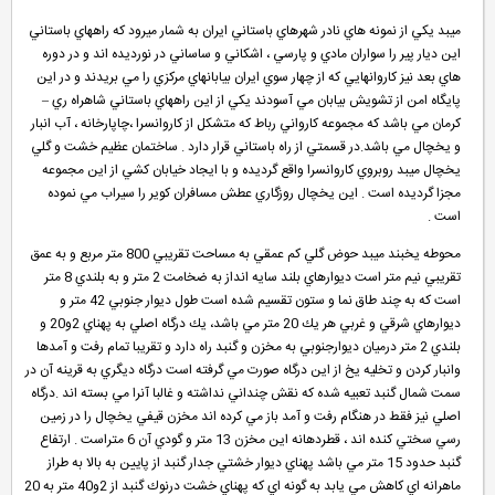
ميبد يكي از نمونه هاي نادر شهرهاي باستاني ايران به شمار ميرود كه راههاي باستاني
اين ديار پير را سواران مادي و پارسي ، اشكاني و ساساني در نورديده اند و در دوره
هاي بعد نيز كاروانهايي كه از چهار سوي ايران بيابانهاي مركزي را مي بريدند و در اين
پايگاه امن از تشويش بيابان مي آسودند يكي از اين راههاي باستاني شاهراه ري –
كرمان مي باشد كه مجموعه كارواني رباط كه متشكل از كاروانسرا ،چاپارخانه ، آب انبار
و يخچال مي باشد.در قسمتي از راه باستاني قرار دارد . ساختمان عظيم خشت و گلي
يخچال ميبد روبروي كاروانسرا واقع گرديده و با ايجاد خيابان كشي از اين مجموعه
مجزا گرديده است . اين يخچال روزگاري عطش مسافران كوير را سيراب مي نموده
است .
محوطه يخبند ميبد حوض گلي كم عمقي به مساحت تقريبي 800 متر مربع و به عمق
تقريبي نيم متر است ديوارهاي بلند سايه انداز به ضخامت 2 متر و به بلندي 8 متر
است كه به چند طاق نما و ستون تقسيم شده است طول ديوار جنوبي 42 متر و
ديوارهاي شرقي و غربي هر يك 20 متر مي باشد، يك درگاه اصلي به پهناي 2و20 و
بلندي 2 متر درميان ديوارجنوبي به مخزن و گنبد راه دارد و تقريبا تمام رفت و آمدها
وانبار كردن و تخليه يخ از اين درگاه صورت مي گرفته است درگاه ديگري به قرينه آن در
سمت شمال گنبد تعبيه شده كه نقش چنداني نداشته و غالبا آنرا مي بسته اند .درگاه
اصلي نيز فقط در هنگام رفت و آمد باز مي كرده اند مخزن قيفي يخچال را در زمين
رسي سختي كنده اند ، قطردهانه اين مخزن 13 متر و گودي آن 6 متراست . ارتفاع
گنبد حدود 15 متر مي باشد پهناي ديوار خشتي جدار گنبد از پايين به بالا به طراز
ماهرانه اي كاهش مي يابد به گونه اي كه پهناي خشت درنوك گنبد از 2و40 متر به 20