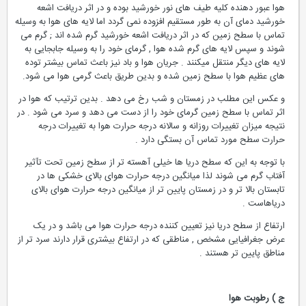
هوا عبور دهنده کلیه طیف های نور خورشید بوده و در اثر دریافت اشعه
خورشید دمای آن به طور مستقیم افزوده نمی گردد اما لایه های هوا به وسیله
تماس با سطح زمین که در اثر دریافت اشعه خورشید گرم شده اند ; گرم می
شوند و سپس لایه های گرم شده هوا , گرمای خود را به وسیله جابجایی به
لایه های دیگر منتقل میکنند . جریان هوا و باد نیز باعث تماس بیشتر توده
های عظیم هوا با سطح زمین شده و بدین طریق باعث گرمی هوا می شود.
و عکس این مطلب در زمستان و شب رخ می دهد . بدین ترتیب که هوا در
اثر تماس با سطح زمین گرمای خود را از دست می دهد و سرد می شود . در
نتیجه میزان تغییرات روزانه و سالانه درجه حرارت هوا به تغییرات درجه
حرارت سطح مورد تماس آن بستگی دارد .
با توجه به این که سطح دریا ها خیلی آهسته تر از سطح زمین تحت تآثیر
آفتاب گرم می شوند لذا میانگین درجه حرارت هوای بالای خشکی ها در
تابستان بالا تر و در زمستان پایین تر از میانگین درجه حرارت هوای بالای
دریاهاست .
ارتفاع از سطح دریا نیز تعیین کننده درجه حرارت هوا می باشد و در یک
عرض جغرافیایی مشخص , مناطقی که در ارتفاع بیشتری قرار دارند سرد تر از
مناطق پایین تر هستند .
ج ) رطوبت هوا