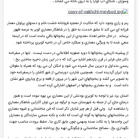
وسوزان ، خنكاي آب گوارا را به درون خانه مي كشاند ،
رمز و رازي وجود دارد كه حكايت از معجزه فروتنانه خشت خام و دستهاي پرتوان معمار
فرزانه اي مي كند تا عشق خدمت به خلق را در شاهكار معماري كوير به عرصه ظهور
برساند . در حال حاضر تعداد معدودي از اين يخچالها باقي مانده است كه در اينجا
سعي شده تا به ويژگي معماري و عملكرد خاص آن در ناحيه كويري پرداخته شود .
از پيشينه تاريخي يخچالها تا دوره صفويه اطلاعاتي در دست نيست . تنها در سفرنامه
دكتر جان فراير در قرن يازدهم اشاره مي كند كه « در اين زمان ذخيره ساختن يخ ؛
رسمي متداول و ديرين سال شمرده مي شود و امكان آن مي رود كه همراه با مغولان
وارد ايران گرديده است . همچنين شاردن، دورنمايي از شهر كاشان را درسفرنامه خود
به تصوير مي كشد و يخچالهاي اين شهر را در بيرون از قلعه و برج وباروي شهر نشان
داده است . و به معماري يخچالها در اصفهان اشاراتي كرده است .
استان يزد نيز با توجه به كويري بودنش از اين معماري بي بهره نبوده است و هنوز
درجاي جاي آن از جمله به شهرستان ميبد و ابركوه نيز مي توان آثاراين شاهكار معماري
را مشاهده كرد . ولي قبل از هر چيز شايان ذكر است كه فن ساختماني و شيوه معماري
در ساختمانهاي يخچالها به گونه اي است كه دقت و نكته سنجي سازندگان و معماران
اين واحدها را به نكات عمده ومهمي چون عايق كاري بنا ، حفظ برودت مناسب جهت
نگهداري يخ ، مصالح ساختماني و چگونگي تهيه يخ پرداخته شود.