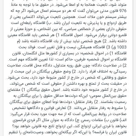
متولد شود، تابعیت همان­جا به او اعطا می‌شود. در حقوق ما با توجه به مادۀ
976 قانون مدنی می‌توان گفت كه هر دو سیستم اعمال می‌شود اگر چه كه
بیشتر سیستم خون ملاك است. همچنین تابعیت می‌تواند اكتسابی یعنی از
طریق ازدواج و یا پذیرش به تابعیت ایران باشد. ب) اقامتگاه رابطه‌ای است
حقوقی دارای بعضی از خصائص سیاسی، كه بین اشخاص، و حوزۀ معینی از
قلمرو دولتی برقرار می‌شود. اصول اقامتگاه 1) هر شخص باید اقامتگاه معینی
داشته باشد. 2) هیچ شخصی نباید بیش از یك اقامتگاه داشته باشد (م
1003 ق) 3) اقامتگاه همیشگی نیست و قابل تغییر است. فوائد بحث
اقامتگاه 1) در احوال شخصیه؛ در بسیاری از كشورها مثل انگلستان، قانون
اقامتگاه بر احوال شخصیه طرفین، حاكم است؛ لذا تعیین اقامتگاه مهم است.
2) در صلاحیت دادگاه؛ چون طبق رویه متداول، دادگاه محل اقامت، صلاحیت
رسیدگی به اختلاف افراد را دارد. 2) وضع حقوقی بیگانگان در این مبحث از
حقوق و وظائفی كه شخص در خارج از كشور متبوعۀ خود دارد، بحث می‌شود.
در حقیقت بحث از تمتع و بهره داشتن از حقوقی است كه شخص می‌تواند،
در خارج از كشور متبوعه خود داشته باشد. اصول حقوق بیگانگان 1) مقتضای
حقوق بین‌الملل عمومی؛ این‌كه دولت‌ها حداقل حقوق را برای بیگانگان به
رسمیت بشناسند. 2) رفتار متقابل؛ دولت‌ها نوعاً اعطای حقوق برای بیگانگان
را مشروط به رفتار متقابل می‌دانند. 3) تعارض قوانین و دادگاهها تشخیص
صلاحیت در روابط بین‌المللی است كه از سه جهت مورد بحث قرار می‌گیرد:
الف) قانون ب) مقامات رسمی ج) دادگاه به عنوان مثال اگر فردی فرانسوی
بخواهد با فردی ایرانی ازدواج كند، این ازدواج تابع چه قانونی خواهد بود؟
قانون ایران یا فرانسه؟ یا این‌كه اگر بیگانه‌ای بخواهد، وصیت‌نامه‌ای را تنظیم