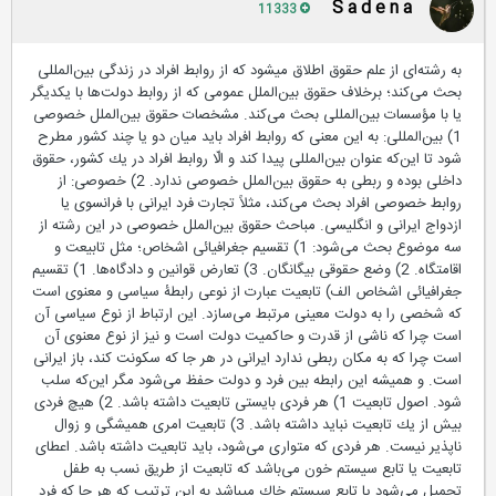
S a d e n a
11333
به رشته‌ای از علم حقوق اطلاق می­شود كه از روابط افراد در زندگی بین‌المللی
بحث می‌كند؛ برخلاف حقوق بین‌الملل عمومی كه از روابط دولت‌ها با یكدیگر
یا با مؤسسات بین‌المللی بحث می‌كند. مشخصات حقوق بین‌الملل خصوصی
1) بین‌المللی: به این معنی ‌كه روابط افراد باید میان دو یا چند كشور مطرح
شود تا این‌كه عنوان بین‌المللی پیدا كند و الّا روابط افراد در یك كشور، حقوق
داخلی بوده و ربطی به حقوق بین‌الملل خصوصی ندارد. 2) خصوصی: از
روابط خصوصی افراد بحث می‌كند، مثلاً تجارت فرد ایرانی با فرانسوی یا
ازدواج ایرانی و انگلیسی. مباحث حقوق بین‌الملل خصوصی در این رشته از
سه موضوع بحث می‌شود: 1) تقسیم جغرافیائی اشخاص؛ مثل تابیعت و
اقامتگاه. 2) وضع حقوقی بیگانگان. 3) تعارض قوانین و دادگاه‌ها. 1) تقسیم
جغرافیائی اشخاص الف) تابعیت عبارت از نوعی رابطۀ سیاسی و معنوی است
كه شخصی را به دولت معینی مرتبط می‌سازد. این ارتباط از نوع سیاسی آن
است چرا كه ناشی از قدرت و حاكمیت دولت است و نیز از نوع معنوی آن
است چرا كه به مكان ربطی ندارد ایرانی در هر جا كه سكونت كند، باز ایرانی
است. و همیشه این رابطه بین فرد و دولت حفظ می‌شود مگر این‌كه سلب
شود. اصول تابعیت 1) هر فردی بایستی تابعیت داشته باشد. 2) هیچ فردی
بیش از یك تابعیت نباید داشته باشد. 3) تابعیت امری همیشگی و زوال
ناپذیر نیست. هر فردی كه متواری می‌شود، باید تابعیت داشته باشد. اعطای
تابعیت یا تابع سیستم خون می‌باشد كه تابعیت از طریق نسب به طفل
تحمیل می‌شود یا تابع سیستم خاك می­باشد به این ترتیب که هر جا كه فرد