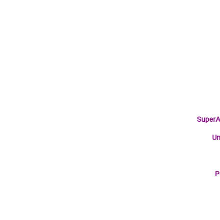
SuperA
Un
P