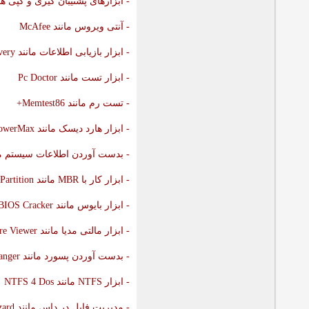
- ابزارهای پشتیبان گیری و کپی ها
- آنتی ویروس مانند
McAfee
- ابزار بازیابی اطلاعات مانند
very
- ابزار تست مانند
Pc Doctor
- تست رم مانند
Memtest86
+
- ابزار هارد دیسک مانند
owerMax
- بدست آوردن اطلاعات سیستم م
- ابزار کار با
MBR
مانند
Partition
- ابزار بایوس مانند
BIOS Cracker
- ابزار مالتی مدیا مانند
re Viewer
- بدست آوردن پسورد مانند
anger
- ابزار
NTFS
مانند
NTFS 4 Dos
- مدیریت فایل در داس مانند
zard