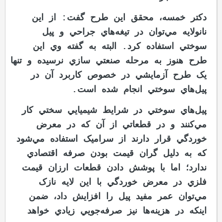
دکتر خمسه، محقق اين طرح گفت: از اين
نانولايه مي‌توان در تيغه‌هاي جراحي و پيل
سوختي استفاده کرد. البته به گفته وي اين
طرح هنوز به مرحله صنعتي سازي نرسيده‌ و تنها
يک طرح آزمايشي در خصوص کاربرد آن در
پيل‌هاي سوختي انجام شده است.
پيل‌هاي سوختي در شرايط شيميايي سختي کار
مي‌کنند و در قطعاتي از آن که در معرض
خوردگي قرار دارند از سراميک استفاده مي‌شود
که به دليل گران قيمت بودن صرفه اقتصادي
ندارد؛ اما با پوشش دادن قطعات ارزان قيمت
فلزي در معرض خوردگي با اين لايه‌ نازک
مي‌توان عمر مفيد پيل را افزايش داد، ضمن
اينکه در هزينه‌ها نيز صرفه‌جويي زيادي خواهد