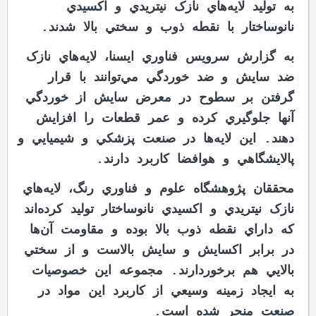
به توليد لايه‌هاي نازک نيتريدي و اکسيدي
نانوساختار با نقطه ذوب و سختي بالا شدند.
به گزارش سرويس فناوري ايسنا، لايه‌هاي نازک
ضد سايش و ضد خوردگي مي‌توانند با قرار
گرفتن بر سطوح در معرض سايش از خوردگي
آنها جلوگيري کرده و عمر قطعات را افزايش
دهند. اين لايه‌ها در صنعت پزشکي و شيميايي و
پالايشگاهي و هوافضا کاربرد دارند.
محققان پژوهشگاه علوم و فناوري رنگ، لايه‌هاي
نازک نيتريدي و اکسيدي نانوساختار توليد کرده‌اند
که داراي نقطه ذوب بالا بوده و مقاومت آن‌ها
در برابر اکسايش و سايش بالاست و از سختي
بالايي هم برخوردارند. مجموعه اين خصوصيات
به ايجاد زمينه وسيعي از کاربرد اين مواد در
صنعت منجر شده است.