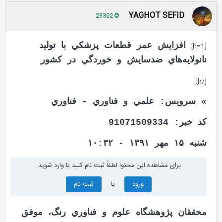
YAGHOT SEFID
29302
افزايش عمر قطعات پزشكي با توليد
[h=1]
نانولايه‌هاي ضدسايش و خوردگي در كشور
[/h]
» سرویس: علمي و فناوري - فناوري
کد خبر: 91071509334
شنبه ۱۵ مهر ۱۳۹۱ - ۱۰:۳۲
برای مشاهده این محتوا لطفاً ثبت نام کنید یا وارد شوید.
ورود
یا
ثبت نام
محققان پژوهشگاه علوم و فناوري رنگ، موفق