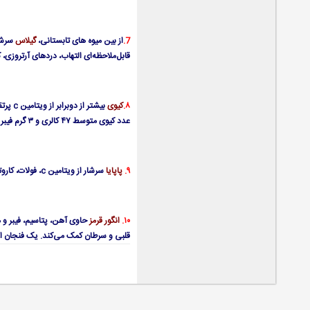
7.
از بین میوه های تابستانی،
گیلاس
قابل‌ملاحظه‌ای التهاب، دردهای آرتروزی، کلس
۸.
کیوی
عدد کیوی متوسط ۴۷ کالری و ۳ گرم فیبر دارد.
۹.
پاپایا
سرشار از ویتامین c، فولات، کاروتینوئیدها و آنزیم‌های گوارشی طبیعی است که به هضم پروتئین کمک می‌کند. یک فنجان پاپایا خردشده ۵۵ کالری دارد.
۱۰.
انگور قرمز
حاوی آهن، پتاسیم، فیبر و مق
قلبی و سرطان کمک می‌کند. یک فنجان انگور قرمز ۶۰ کالری 