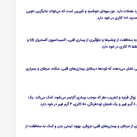
نقش مهمی در عملکرد عضلات دارد. موز میوه‌ای خوشمزه و شیرین است که می‌تواند جایگزین خوبی
 دارد.
منبع بسیار خوبی از ویتامین a، c و e، پتاسیم، آهن و کاروتینوئیدها می‌باشد. لیکوپن موجود در زرد‌آلو به محافظت از چشم‌ها و جلوگیری از بیماری قلبی، اکسیداسیون کلسترول ldl و
ارد.
وی مثل ویتامین c در خود دارد. تحقیقات مختلفی نشان می‌دهند که توت‌ها درمقابل بیماری‌های قلبی، سکته، سرطان و بسیاری
ا، زوال قرنیه و تخریب مغز که موجب بیماری آلزایمر می‌شود، کمک می‌کند. یک
اب، پیشگیری از سرطان و بیماری‌های قلبی-عروقی، بهبود ایمنی بدن و کمک به محافظت از