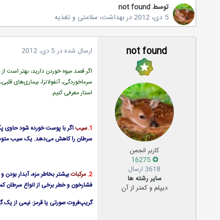
توسط
not found
5 دی، 2012
در
بهداشت، سلامتی و تغذیه
not found
ارسال شده در
5 دی، 2012
‌اگر قصد میوه خوردن دارید، بهتر است از ب
سرماخوردگی، آنفولانزا، بیماری‌های قلبی
استار معرفی کنیم.
1.
سیب
سرطان را کاهش می‌دهد. یک سیب متوسط چیزی در
کاربر انجمن
16275
3618 ارسال
2.
مرکبات
سایر رشته ها
فشارخون و خطر برخی از انواع سرطان کم
دیپلم و کمتر از آن
گریپ‌فروت صورتی یا قرمز: نیمی از یک گریپ‌فروت فقط ۴۷ کالری دارد. پرتقال: ۵۰ تا ۷۰ میلی‌گرم ویتامین c در خود داشته و ۶۸ کا