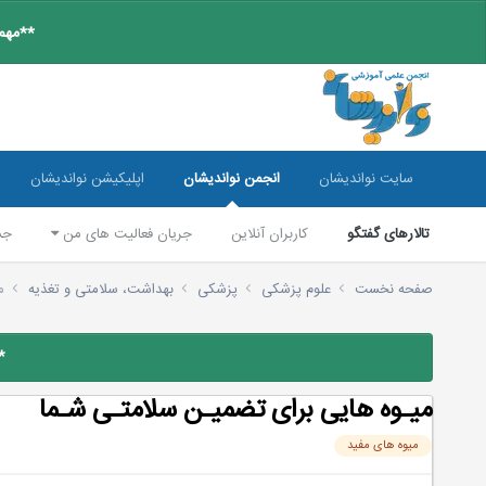
**مهم:
سایت نواندیشان
انجمن نواندیشان
اپلیکیشن نواندیشان
تالارهای گفتگو
کاربران آنلاین
جریان فعالیت های من
جس
صفحه نخست
علوم پزشکی
پزشکی
بهداشت، سلامتی و تغذیه
م
*
میـوه هایی برای تضمیـن سلامتـی شـما
میوه های مفید