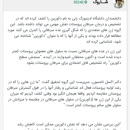
شــاروک
30242
دانشمندان دانشگاه ادینبورگ ژنی به نام دکورین را کشف کرده اند که در
تشخیص و درمان سرطان پروستات نقش مهمی می تواند داشته باشد. این
گروه ژن های متعددی را که شکل گیری غده سرطانی را کنترل می کنند مورد
مطالعه قرار داده بودند و یکی از آنها را که با عنوان "دکورین" شناخته می
شود، شناسایی کرده اند.
این ژن در غده های سرطانی نسبت به سلول های معمولی پروستات کمتر
دیده شده است و اکنون محققان امیدوارند در آینده، "سنجش سطح
دکورین" راه تشخیص قابل اعتمادی برای سرطان پروستات بشود.
دکتر اکسل تامسون، سرپرست این گروه تحقیق گفت: "ما ژن هایی را که در
رشد اولیه پروستات فعال اند شناسایی و رفتار آنها را در طول گسترش سرطان
پروستان مقایسه کردیم. واقعا هیجان انگیز بود وقتی کشف کردیم که میزان
یکی از این ژن ها (دکورین) در سلول های سرطانی در مقایسه با میزانش در
سلول های سالم پروستات کمتر است."
"این بررسی نشان می دهد که نقش دکورین ممکن است کاهش رشد