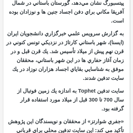
پيتسبورگ نشان مي‌دهد، گورستان باستاني در شمال
آفريقا مكاني براي دفن اجساد جنين ها و نوزادان بوده
است.
به گزارش سرويس علمي خبرگزاري دانشجويان ايران
(ايسنا)، شهر باستاني كارتاژ در نزديكي تونس كنوني در
قرن نهم پيش از ميلاد تأسيس شد. يك قرن قبل و در
زمان آغاز حفاري ها در اين شهر باستاني، محققان
موفق به شناسايي بقاياي اجساد هزاران نوزاد در يك
سايت تدفين شدند.
سايت تدفين Tophet‌ به اندازه يك زمين فوتبال از
سال 700 تا 300 قبل از ميلاد مورد استفاده قرار
گرفته بود.
«جفري شوارتز» از محققان و نويسندگان اين پژوهش
تأكيد مي كند: اين سايت تدفين محلي براي قرباني