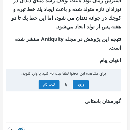
استرس زمان تولد باعث توقف رشد ميناي دندان در
نوزادان تازه متولد شده و باعث ايجاد يك خط تيره و
كوچك در جوانه دندان مي شود، اما اين خط يك تا دو
هفته پس از تولد ايجاد مي‌شود.
نتيجه اين پژوهش در مجله Antiquity منتشر شده
است.
انتهاي پيام
برای مشاهده این محتوا لطفاً ثبت نام کنید یا وارد شوید.
ورود
یا
ثبت نام
گورستان باستاني