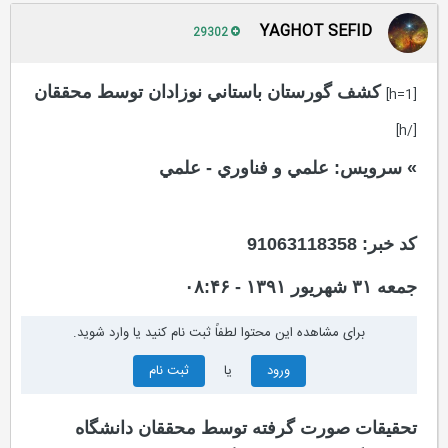
YAGHOT SEFID
29302
كشف گورستان باستاني نوزادان توسط محققان
[h=1]
[/h]
» سرویس: علمي و فناوري - علمي
کد خبر: 91063118358
جمعه ۳۱ شهریور ۱۳۹۱ - ۰۸:۴۶
برای مشاهده این محتوا لطفاً ثبت نام کنید یا وارد شوید.
ورود
یا
ثبت نام
تحقيقات صورت گرفته توسط محققان دانشگاه