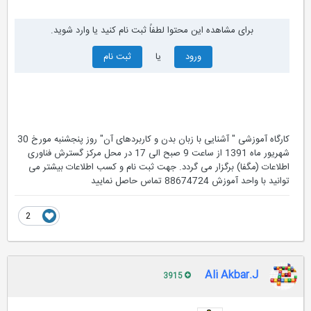
برای مشاهده این محتوا لطفاً ثبت نام کنید یا وارد شوید.
ورود
یا
ثبت نام
کارگاه آموزشی " آشنایی با زبان بدن و کاربردهای آن" روز پنجشنبه مورخ 30
شهریور ماه 1391 از ساعت 9 صبح الی 17 در محل مرکز گسترش فناوری
اطلاعات (مگفا) برگزار می گردد. جهت ثبت نام و کسب اطلاعات بیشتر می
توانید با واحد آموزش 88674724 تماس حاصل نمایید
2
Ali Akbar.J
3915