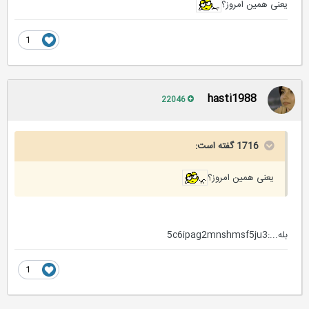
یعنی همین امروز؟
1
hasti1988
22046
1716 گفته است:
یعنی همین امروز؟
بله...:5c6ipag2mnshmsf5ju3
1