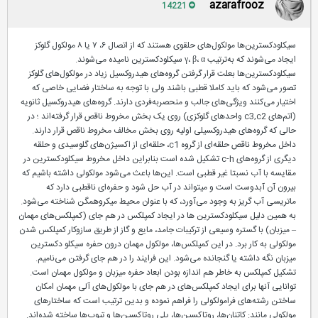
azarafrooz
14221
سیکلودکسترین‌ها مولکول‌های حلقوی هستند که از اتصال ۶، ۷ یا ۸ مولکول گلوکز
ایجاد می‌شوند که به‌ترتیب γ، β، α سیکلودکسترین نامیده می‌شوند.
سیکلودکسترین‌ها بعلت قرار گرفتن گروه‌های هیدروکسیل زیاد در مولکول‌های گلوکز
تصور می‌شود که باید کاملا قطبی باشند ولی با توجه به ساختار فضایی خاصی که
اختیار می‌کنند ویژگی‌های جالب و منحصربه‌فردی دارند. گروه‌های هیدروکسیل ثانویه
(اتم‌های c3,c2 واحدهای گلوکزی) روی یک بخش مخروط ناقص قرار گرفته‌اند ؛ در
حالی که گروه‌های هیدروکسیلی اولیه روی بخش مخالف مخروط ناقص قرار دارند.
داخل مخروط ناقص حلقه‌ای از گروه c1، حلقه‌ای از اکسیژن‌های گلوسیدی و حلقه
دیگری از گروه‌های c-h تشکیل شده است بنابراین داخل مخروط سیکلودکسترین در
مقایسه با آب نسبتا غیر قطبی است. این‌ها باعث می‌شود مولکولی داشته باشیم که
بیرون آن آبدوست است و میتواند در آب حل شود و حفره‌ای ناقطبی دارد که
ماتریسی آب گریز به وجود می‌آورد، که با عنوان محیط میکروهمگن شناخته می‌شود.
به همین دلیل سیکلودکسترین ‌ها در ایجاد کمپلکس در هم جای (کمپلکس‌های مهمان
– میزبان) با گستره وسیعی از ترکیبات جامد، مایع و گاز از طریق سازوکار کمپلکس شدن
مولکولی به کار برد. در این کمپلکس‌ها، مولکول مهمان درون حفره سیکلو دکسترین
میزبان نگه داشته یا گنجانده می‌شود. این فرایند را در هم جای گرفتن می‌نامیم.
تشکیل کمپلکس به خاطر هم اندازه بودن ابعاد حفره میزبان و مولکول مهمان است.
توانایی آنها برای ایجاد کمپلکس‌های در هم جای با مولکول‌های آلی مهمان امکان
ساختن رشته‌های فرامولکولی را فراهم نموده و بدین ترتیب است که ساختارهای
مولکولی مانند: کاتنان‌ها، روتاکسین‌ها، پلی روتاکسین‌ها و تیوب‌ها ساخته شده‌اند.