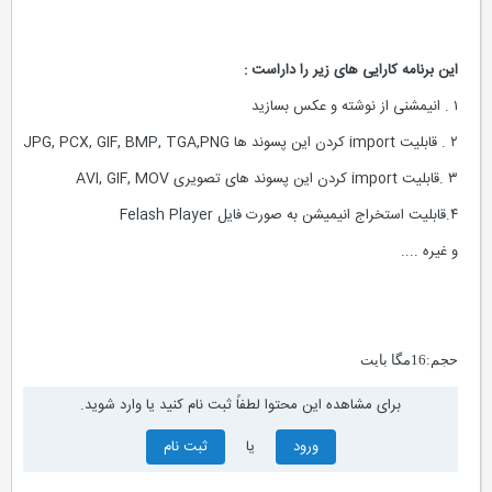
این برنامه کارایی های زیر را داراست :‌
۱ . انیمشنی از نوشته و عکس بسازید
۲ . قابلیت import کردن این پسوند ها JPG, PCX, GIF, BMP, TGA,PNG
۳ .قابلیت import کردن این پسوند های تصویری AVI, GIF, MOV
۴.قابلیت استخراج انیمیشن به صورت فایل Felash Player
و غیره ....
حجم:16مگا
بایت
برای مشاهده این محتوا لطفاً ثبت نام کنید یا وارد شوید.
ورود
یا
ثبت نام