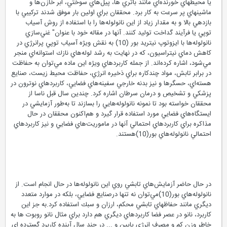
يا محيطهاي خورنده‌اي مانند باتري ها، پيل‌هاي سوختي، ابر خازن‌ها و
ماشينهاي پر سرعت به كار برد. محققان براي اولين بار موفق شدند تركيبي با
بازدهي بالا و به مقدار زياد از اين نانولوله‌ها را با استفاده از روش آسياب
توپي يا فرآيند گداخت توليد كنند. آنها در مقاله خود با عنوان" غني‌سازي
نانولوله‌ها با ايزوتوپ نيتريد بور (10) به نقش ويژه آسياب توپي پرانرژي در
كاهش دماي نيتراسيون، كه در نهايت به رشد لوله‌هاي نازك استوانه‌اي منجر
مي‌شود، اشاره كرده‌اند. از جمله كاربردهاي ويژه اين ماده مي‌توان به حفاظت
در برابر تابش، مواد چندكاره براي ذخيره انرژي، حفاظت محيط زيست، صنايع
هسته‌اي، حسگرها و نيز بدنه خارجي سفينه‌هاي فضايي، كاربردهاي نوترون در
پزشكي و تشخيص و درمان سرطان اشاره كرد. چندين سال قبل ناسا از
محققان خواسته بود تا نمونه نانولوله‌هايي را بسازند تا به‌طور آزمايشي در
ايستگاه‌هاي فضايي مورد استفاده قرار گيرد و هم‌اكنون محققان در حال
مذاكره براي كاربردهاي احتمالي آنها در ماموريت‌هاي فضايي و نيز كاربردهاي
احتمالي نانولوله‌هاي بور(10)هستند.
در حال حاضر آزمايش‌هاي تابشي روي اين نانولوله‌ها در حال انجام است. از
نانولوله‌هاي بور(10)مي‌توان نه تنها درصنايع فضايي، بلكه در موارد متعدد
ديگري مانند حفاظهاي تابشي محكم، ارزان و سبك استفاده كرد.به جز اين
كاربرد، نانو در عصر فضا كاربردهاي ديگري هم دارد براي مثال نانو روبوت ها به