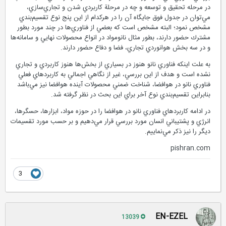
در مرحله تحقيق و توسعه و چه در مرحلة كاربردي شدن و تجاري‌سازي،
مي‌توان در جدول فوق جايگاه آن را در هركدام از اين پنج نوع تقسيم‌بندي
مشخص نمود؛ البته مشخص است كه بعضي از فناوري‌ها در چند مورد بطور
مشترك حضور دارند، بطور مثال نانومواد در انواع محصولات نهايي و سامانه‌ها
و در سه بخش هوانوردي تجاري، فضا و دفاع حضور دارند.
به علت اينكه فناوري نانو هنوز در بسياري از بخش‌ها هنوز كاربردي و تجاري
نشده است و هدف از اين بررسي، غير از نگاهي اجمالي به كاربردهاي فعلي
فناوري نانو در هوافضا، شناخت ضمني محصولات آينده هوافضا نيز مي‌باشد
بنابراين تقسيم‌بندي نوع آخر براي اين بحث در نظر گرفته شد.
در ادامه كاربردهاي فناوري نانو در هوافضا را در حوزه مواد، ابزارها، حسگرها،
انرژي و پشتيباني انسان مورد بررسي قرار مي‌دهيم و بر حسب مورد تقسيمات
ديگر را نيز ذكر مي‌نماييم.
pishran.com
3
EN-EZEL
13039