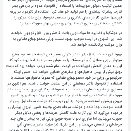
شده و برد به صورت قابل ملاحظه­اي افزايش مي­يابد. در قسمتهاي ديگر هم به
همين ترتيب ،‌موتور هواپيماها با استفاده از نانومواد علاوه بر بازدهي بهتر
قدرت پيشرانه بيشتري را هم توليد خواهند كرد. استفاده از نانومواد در پره­
توربين­ها امكان كار در دماي بالاتري را مي­دهد. نانومواد وزن بدنه موتور را
كاهش مي­دهند. روانكاري توسط روغنهاي نانويي بهتر صورت مي­پذيرد.
در موشكها و فضاپيماها موادنانويي باعث كاهش وزن قابل توجهي خواهند
شد. اين فناوري در آينده موجب بهبود نسبت وزني محموله­هاي فضايي به
وزن موشك پرتاب­كننده خواهد شد.
بهبود اين نسبت، به 9 برابر مقدار كنوني بسيار قابل توجه خواهد بود يعني
مي­توان وزني معادل 3 برابر موشك را به عنوان محموله به فضا پرتاب كرد كه
اين به معناي كاهش فوق‌العاده در قيمت تمام شده پرتاب خواهد بود كه باعث
رونق بيش از پيش ماهواره­ها و سفرهاي فضايي خواهد شد. ضمن اينكه
صرفه­جويي وزني در خود محموله­هاي فضايي كه عموماً ماهواره­ها هستند با
استفاده از نانومواد تأثير مضاعفي در اين صنعت خواهد داشت. هم اكنون در
بسياري از ماموريت‌هاي دوردست از يك موشك پيشران براي رسيدن به مدار
مورد نظر استفاده نمي‌شود بلكه از چند موشك و در چند مرحله براي تامين
نيروي پيشران استفاده مي‌شود. به اين ترتيب كه موشك مرحله اول پس از
اتمام سوخت، جدا شده و موشك مرحله بعدي وظيفه تامين نيروي پيشران را
بر عهده مي‌گيرد كه اين كار به علت كاهش هزينه‌ها و بعضي دلايل ديگر
صورت مي‌پذيرد اما فناوري نانو با صرفه‌جويي وزني نياز به پيشران‌هاي چند
مرحله‌اي را كاهش مي‌دهد و از اين طريق نيز هزينة ماموريت‌هاي آتي