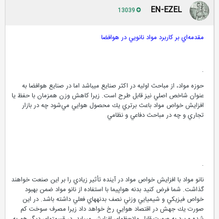
EN-EZEL
13039
مقدمه‌اي بر کاربرد مواد نانويي در هوافضا
.
حوزه مواد، از مباحث اوليه در اكثر صنايع مي­باشد اما در صنايع هوافضا به
عنوان شاخص اصلي نيز قابل طرح است. زيرا كاهش وزن همزمان با حفظ يا
افزايش خواص مواد باعث برتري يك محصول هوايي مي‌شود چه در بازار
تجاري و چه در مباحث دفاعي و نظامي
.
نانو مواد با افزايش خواص مواد در آينده تأثير زيادي را بر اين صنعت خواهند
گذاشت. شما فرض كنيد بدنه هواپيما با استفاده از نانو مواد ضمن بهبود
خواص فيزيكي و شيميايي وزني نصف بدنه­هاي فعلي داشته باشد. در اين
صورت يك جهش در اقتصاد هوايي رخ خواهد داد زيرا مصرف سوخت كم