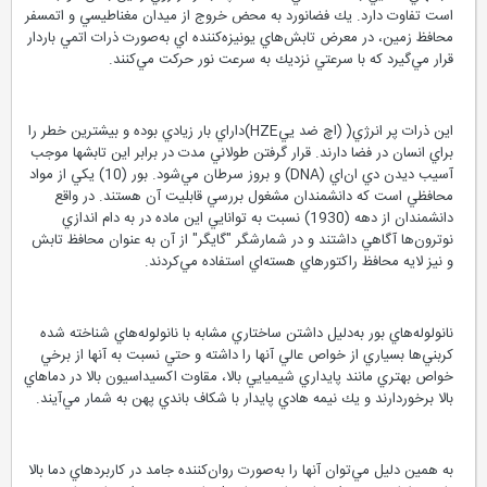
است تفاوت دارد. يك فضانورد به محض خروج از ميدان مغناطيسي و اتمسفر
محافظ زمين، در معرض تابش‌هاي يونيزه‌كننده اي به‌صورت ذرات اتمي باردار
قرار مي‌گيرد كه با سرعتي نزديك به سرعت نور حركت مي‌كنند.
اين ذرات پر انرژي( (اچ ضد ييHZE)داراي بار زيادي بوده و بيشترين خطر را
براي انسان در فضا دارند. قرار گرفتن طولاني مدت در برابر اين تابشها موجب
آسيب ديدن دي ان‌اي (DNA) و بروز سرطان مي‌شود. بور (10) يكي از مواد
محافظي است كه دانشمندان مشغول بررسي قابليت آن هستند. در واقع
دانشمندان از دهه (1930) نسبت به توانايي اين ماده در به دام اندازي
نوترون‌ها آگاهي داشتند و در شمارشگر "گايگر" از آن به عنوان محافظ تابش
و نيز لايه محافظ راكتورهاي هسته‌اي استفاده مي‌كردند.
نانولوله‌هاي بور به‌دليل داشتن ساختاري مشابه با نانولوله‌هاي شناخته شده
كربني‌ها بسياري از خواص عالي آنها را داشته و حتي نسبت به آنها از برخي
خواص بهتري مانند پايداري شيميايي بالا، مقاوت اكسيداسيون بالا در دماهاي
بالا برخوردارند و يك نيمه هادي پايدار با شكاف باندي پهن به شمار مي‌آيند.
به همين دليل مي‌توان آنها را به‌صورت روان‌كننده جامد در كاربردهاي دما بالا