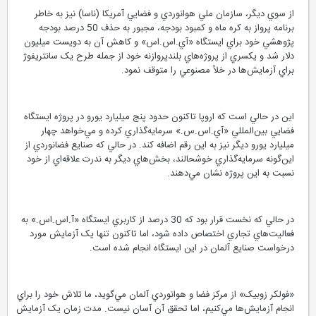
از سوي ديگر، سازمان ملي هوانوردي و فضايي آمريکا (ناسا) نيز به خاطر
برنامه پرواز به کره ماه و کمبود بودجه، مجبور به حذف 50 درصد بودجه
پژوهشي خود براي ايستگاه «آي.اس.اس» و کاهش آن به دويست ميليون
دلار شد و يکسري از پروژه‌هاي بلندپروازنه خود از جمله طرح يک سانتريفوژ
براي آزمايش‌ها در خلأ مصنوعي را متوقف نمود.
اين در حالي است که اروپا تاکنون حدود پنج ميليارد يورو در پروژه ايستگاه
فضايي بين‌المللي «آي.اس.س.» سرمايه‌گذاري کرده و مي‌خواهد چهار
ميليارد يورو ديگر نيز به اين رقم اضافه کند. در حالي که صنايع فضانوردي از
اين‌گونه سرمايه‌گذاري خوشحالند، بخش‌هاي ديگر به ندرت علاقه‌اي از خود
نسبت به اين پروژه نشان مي‌دهند.
در حالي که نخست قرار بود که 30 درصد از کاربري ايستگاه «آ.اس.اس.» به
فعاليت‌هاي تجاري اختصاص داده شود، اما تاکنون تنها يک آزمايش مورد
درخواست صنايع آلمان در اين ايستگاه انجام شده است.
«فولکر زوبيک» از مرکز فضا و هوانوردي آلمان مي‌گويد، ما تلاش خود را براي
انجام آزمايش‌ها مي‌کنيم، اما تحقق آن آسان نيست. مدت زمان يک آزمايش