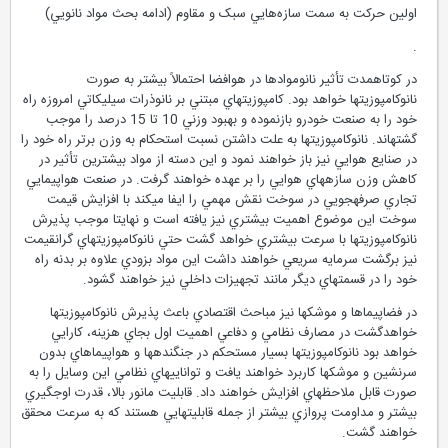
اولين حرکت به سمت سازه‌هايي سبک و مقاوم (ادامه بحث مواد نانويي)
.
در كوتاه­مدت تأثير نانوموادها در هوافضا احتمالاً‌ بيشتر به صورت
نانوكامپوزيتها خواهد بود. كامپوزيتهاي مبتني بر نانوذرات سيليكاتي امروزه راه
خود را به صنعت خودرو بازنموده و بهبود وزني 10 تا 15 درصد را موجب
گشته­اند. نانوكامپوزيتها به علت داشتن نسبت استحكام به وزن برتر راه خود را
در صنايع هوايي نيز باز خواهند نمود و اين دسته از مواد بيشترين تأثير در
كاهش وزن سازه­هاي هوايي را بر عهده خواهند گرفت. در صنعت هواپيمايي
تجاري صرفه­جويي در سوخت نقش مهمي را ايفا مي­كند با افزايش قيمت
سوخت اين موضوع اهميت بيشتري نيز يافته است و نهايتا موجب پذيرش
نانوكامپوزيتها با سرعت بيشتري خواهد گشت حتي نانوكامپوزيتهاي گرانقيمت
نيز برگشت سرمايه سريعي خواهند داشت اين مواد بزودي علاوه بر بدنه راه
خود را در قسمتهاي ديگر مانند تجهيزات داخلي نيز خواهند گشود.
در فضاپيماها و موشكها نيز مباحث اقتصادي باعث پذيرش نانوكامپوزيتها
خواهدگشت در مصارف نظامي و دفاعي اهميت اول بجاي هزينه، كارايي
خواهد بود نانوكامپوزيتها بسيار مستحكم در جنگنده­ها و هواپيماهاي بدون
سرنشين و موشكها كاربرد خواهند يافت و توانايي­هاي نظامي اين وسايل را به
صورت قابل ملاحظه­اي افزايش خواهند داد. قابليت مانور بالا، قدرت اوج­گيري
بيشتر و مداومت پروازي بيشتر از جمله قابليت­هايي هستند كه به سرعت محقق
خواهند گشت.