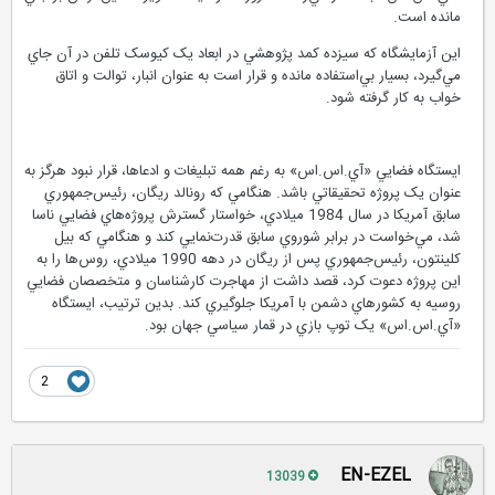
«آي.اس.اس» به شمار مي‌رفت، امروزه صرفا يک تصوير غمگين از آن بر جاي
مانده است.
اين آزمايشگاه که سيزده کمد پژوهشي در ابعاد يک کيوسک تلفن در آن جاي
مي‌گيرد، بسيار بي‌استفاده مانده و قرار است به عنوان انبار، توالت و اتاق
خواب به کار گرفته شود.
ايستگاه فضايي «آي.اس.اس» به رغم همه تبليغات و ادعاها، قرار نبود هرگز به
عنوان يک پروژه تحقيقاتي باشد. هنگامي که رونالد ريگان، رئيس‌جمهوري
سابق آمريکا در سال 1984 ميلادي، خواستار گسترش پروژه‌هاي فضايي ناسا
شد، مي‌خواست در برابر شوروي سابق قدرت‌نمايي کند و هنگامي که بيل
کلينتون، رئيس‌جمهوري پس از ريگان در دهه 1990 ميلادي، روس‌ها را به
اين پروژه دعوت کرد، قصد داشت از مهاجرت کارشناسان و متخصصان فضايي
روسيه به کشورهاي دشمن با آمريکا جلوگيري کند. بدين ترتيب، ايستگاه
«آي.اس.اس» يک توپ بازي در قمار سياسي جهان بود.
2
EN-EZEL
13039