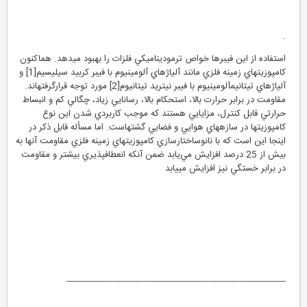
.
استفاده از اين فيبرها خواص ترموديناميكي فلزات را بهبود مي­دهد. هم­اكنون
كامپوزيتهاي زمينه فلزي مانند آلياژهاي آلومينيوم با فيبر كربيد سيليسيم[1] و
آلياژهاي تيتانيم­آلومينيوم با فيبر نيتريد تيتانيوم[2] مورد توجه قرارگرفته­اند.
مقاومت در برابر حرارت بالا، استحكام بالا، رسانايي زياد، چگالي كم و انبساط
حرارتي قابل كنترل، مزايايي هستند كه موجب كاربردي شدن اين نوع
كامپوزيتها در سازه­هاي هوايي و فضايي گشته­است. اما مسأله قابل ذكر در
اينجا اين است كه با نانوساختارسازي كامپوزيتهاي زمينه فلزي مقاومت آنها به
بيش از 25 درصد افزايش مي‌يابد ضمن آنكه انعطاف­پذيري بيشتر و مقاومت
در برابر خستگي نيز افزايش مي­يابد
--------------------------------------------------------------------------------