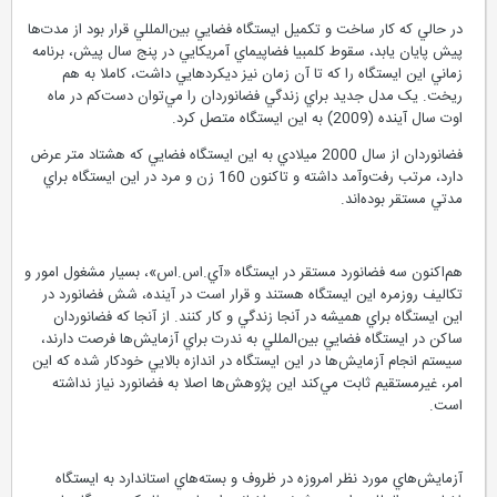
در حالي که کار ساخت و تکميل ايستگاه فضايي بين‌المللي قرار بود از مدت‌ها
پيش پايان يابد، سقوط کلمبيا فضاپيماي آمريکايي در پنج سال پيش، برنامه
زماني اين ايستگاه را که تا آن زمان نيز ديكردهايي داشت، کاملا به هم
ريخت. يک مدل جديد براي زندگي فضانوردان را مي‌توان دست‌كم در ماه
اوت سال آينده (2009) به اين ايستگاه متصل کرد.
فضانوردان از سال 2000 ميلادي به اين ايستگاه فضايي که هشتاد متر عرض
دارد، مرتب رفت‌وآمد داشته و تاکنون 160 زن و مرد در اين ايستگاه براي
مدتي مستقر بوده‌اند.
هم‌اكنون سه فضانورد مستقر در ايستگاه «آي.اس.اس»، بسيار مشغول امور و
تکاليف روزمره اين ايستگاه هستند و قرار است در آينده، شش فضانورد در
اين ايستگاه براي هميشه در آنجا زندگي و کار کنند. از آنجا که فضانوردان
ساکن در ايستگاه فضايي بين‌المللي به ندرت براي آزمايش‌ها فرصت دارند،
سيستم انجام آزمايش‌ها در اين ايستگاه در اندازه بالايي خودکار شده که اين
امر، غيرمستقيم ثابت مي‌کند اين پژوهش‌ها اصلا به فضانورد نياز نداشته
است.
آزمايش‌هاي مورد نظر امروزه در ظروف و بسته‌هاي استاندارد به ايستگاه