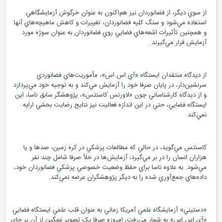
از سوي ديگر، از فضانوردان نيز هم‌اكنون به عنوان خرگوش آزمايشگاهي
استفاده مي‌شود و سنگ کليه فضانوردان، تغييرات و کاهش ماهيچه‌هاي آنها
و همچنين تأثيرات اشعه‌هاي فضايي روي فضانوردان به عنوان سوژه مورد
آزمايش قرار مي‌گيرند.
از ديدگاه منتقدان ايستگاه «آي.اس.اس»، مأموريت‌هاي فضانوردي
سرنشين‌دار، در پايان صرفا خود را آزمايش مي‌کند و به توجيه خود مي‌پردازد
و از ديدگاه کارشناساني چون «لاورنس کاسنتس»، پژوهشگر سابق ناسا، اين
ايستگاه فضايي، حتي در اين اندازه فعاليت نيز نتايج رضايت بخشي ارايه
نمي‌کند.
کاسنتس مي‌گويد، در حالي که مطالعات پزشکي در کره زمين، صدها و يا
هزاران انسان را در بر مي‌گيرد، آزمايش‌ها در خلأ صرفا شامل چند نفر
مي‌شود. به علاوه ناسا براي حفظ وضعيت خصوصي پزشکي فضانوردان خود،
داده‌هاي جمع‌آوري شده را به ديگر پژوهشگران عرضه نمي‌کند.
«دستيني» آزمايشگاه علمي آمريکا زماني به عنوان قلب علمي ايستگاه فضايي