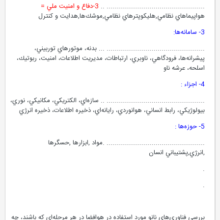
.................................................. ..
3-دفاع و امنيت ملي =
هواپيماهاي نظامي,هليكوپترهاي نظامي,موشك‌ها,هدايت و كنترل
3- سامانه‌‌ها:
.................................................. ... بدنه، موتورهاي توربيني،
پيشرانه‌ها، فرودگاهي، ناوبري، ارتباطات، مديريت اطلاعات، امنيت، ربوتيك،
اسلحه، عرشه ناو
4- اجزاء :
.................................................. .. سازه‌اي، الكتريكي، مكانيكي، نوري،
بيولوژيكي، رابط انساني، هوانوردي، رايانه‌‌اي، ذخيره اطلاعات، ذخيره انرژي
5- حوزه‌ها :
.................................................. .مواد ,ابزارها ,حسگرها
,انرژي,پشتيباني انسان
.
.
بررسي فناوري‌هاي نانو مورد استفاده در هوافضا در هر مرحله‌اي كه باشند، چه