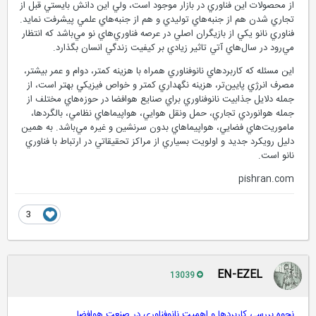
از محصولات اين فناوري در بازار موجود است، ولي اين دانش بايستي قبل از
تجاري شدن هم از جنبه‌هاي توليدي و هم از جنبه‌هاي علمي پيشرفت نمايد.
فناوري نانو يكي از بازيگران اصلي در عرصه فناوري‌هاي نو مي‌باشد كه انتظار
مي‌رود در سال‌هاي آتي تاثير زيادي بر كيفيت زندگي انسان بگذارد.
اين مسئله كه کاربردهاي نانوفناوري همراه با هزينه کمتر، دوام و عمر بيشتر،
مصرف انرژي پايين‌تر، هزينه نگهداري کمتر و خواص فيزيكي بهتر است، از
جمله دلايل جذابيت نانوفناوري براي صنايع هوافضا در حوزه‌هاي مختلف از
جمله هوانوردي تجاري، حمل ونقل هوايي، هواپيماهاي نظامي، بالگردها،
ماموريت‌هاي فضايي، هواپيماهاي بدون سرنشين و غيره مي‌باشد. به همين
دليل رويکرد جديد و اولويت بسياري از مراكز تحقيقاتي در ارتباط با فناوري
نانو است.
pishran.com
3
EN-EZEL
13039
نحوه بررسي كاربردها و اهميت نانوفناوري در صنعت هوافضا