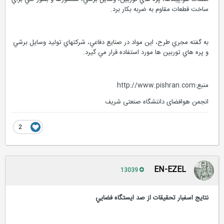
قطعات هواپيماها، پره هاي توربين، وسايل برشي، سنسورها و بطور کلي براي
ساخت قطعات مقاوم به ضربه بکار برد.
به گفته مجري طرح، اين مواد در صنايع دفاعي، شرکتهاي توليد وسايل برشي
و پره هاي توربين ها مورد استفاده قرار مي گيرد.
منبع:http://www.pishran.com
انجمن هوافضای داننشگاه صنعتی شریف
2
EN-EZEL
13039
نتايج اسفبار تحقيقات از صد ايستگاه فضايي