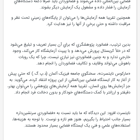
فضايي بين‌المللي داده مي‌شوند و فضانوردان بايد صرفا دکمه دستگاه‌هاي
آزمايش را فشار داده و مشغول يک آزمايش ديگر بشوند.
همچنين تقريبا همه آزمايش‌ها را مي‌توان از پايگاه‌هاي زميني تحت نظر و
مراقبت داشته و حتي برخي از آنها را نيز هدايت کرد.
بدين ترتيب، فضانورد پژوهشگري که براي آن بسيار تعريف و تبليغ مي‌شود
که در خلأ کريستال پرورش مي‌دهد و با پيپت آزمايشگاه کار مي‌کند، وجود
خارجي ندارد و به چنين فضانوردي نيز نيازي نيست، چرا كه يک روبات
باهوش مي‌تواند وظايف و تکاليف فضانوردان را انجام دهد.
«مارکوس نايتسرت»، سخنگوي جامعه فيزيک آلمان (د.پ.گ.) که حتي پيش
از آغاز به کار ايستگاه فضايي بين‌المللي از اين پروژه انتقاد کرده، مي‌گويد: به
جز آزمايش‌ها روي انسان، تقريبا همه آزمايش‌هاي پژوهشي را مي‌توان بهتر،
دقيقتر و ارزانتر با کمک دستگاه‌هاي خودکار و بدون دخالت فرد انجام داد.
نايتسرت افزود: اين ديدگاه که ما بايد نسبت به «فضانوردي سرنشين‌دار»
بسيار جانب احتياط را بگيريم، هنوز هم تازه و نوست. با توجه به هزينه‌ها،
استفاده‌هاي علمي و فني يک ايستگاه فضايي بسيار محدود هستند.