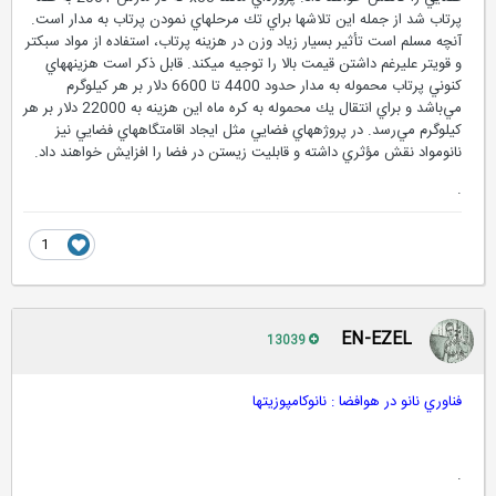
فضايي را كاهش خواهد داد. پروژه‌اي مانند x33 كه در مارس 2001 به فضا
پرتاب شد از جمله اين تلاشها براي تك مرحله­اي نمودن پرتاب به مدار است.
آنچه مسلم است تأثير بسيار زياد وزن در هزينه پرتاب، استفاده از مواد سبكتر
و قويتر عليرغم داشتن قيمت بالا را توجيه مي­كند. قابل ذكر است هزينه­هاي
كنوني پرتاب محموله به مدار حدود 4400 تا 6600 دلار بر هر كيلوگرم
مي‌باشد و براي انتقال يك محموله به كره ماه اين هزينه به 22000 دلار بر هر
كيلوگرم مي‌رسد. در پروژه­هاي فضايي مثل ايجاد اقامتگاههاي فضايي نيز
نانومواد نقش مؤثري داشته و قابليت زيستن در فضا را افزايش خواهند داد.
.
1
EN-EZEL
13039
فناوري نانو در هوافضا : نانوكامپوزيتها
.