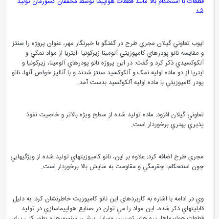
قطعات با استحکام بالا مانند قطعات هواپيما توسط محققان کشورمان توليد
شد.
ايوب تعاوني گيلان مجري طرح در گفتگو با خبرنگار مهر، عنوان پروژه را سنتز
و مقايسه نانو پودرهاي کامپوزيتي آلومينا-زيرکونيا -ايتريا از مواد نمکي و
آلکوکسيدي ذکر کرد و گفت: در اين پروژه نانو پودرهاي آلومينا، زيرکونيا و
ايتريا از دو ماده اوليه نمک و آلکوکسيد سنتز شدند و با آناليز خواص آنها، نانو
پودر کامپوزيتي با ماده اوليه آلکوکسيد بدست آمد.
تعاوني گيلان افزود: ماده توليد شده از سطح ويژه بالاتر و خاصيت نفوذ
پذيري بهتري برخوردار است.
مجري طرح اضافه کرد: علاوه بر اين، نانو کامپوزيتهاي توليد شده از ويژگيهايي
چون استحکام، چقرمگي و مقاومت به سايش بالا برخوردار است.
وي در ادامه با اشاره به کاربردهاي اين نانو کامپوزيت خاطرنشان کرد: به دليل
قابليتهاي ذکر شده، اين مواد را مي توان در صنايع هواپيماسازي در توليد