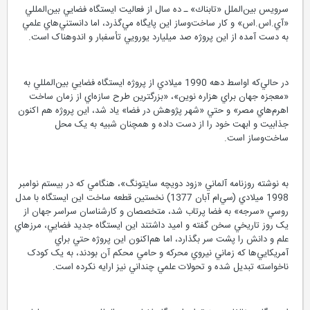
سرويس بين‌الملل «تابناك» ـ ده سال از فعاليت ايستگاه فضايي بين‌المللي
«آي.اس.اس» و کار ساخت‌وساز اين پايگاه مي‌گذرد، اما دانستني‌هاي علمي
به دست آمده از اين پروژه صد ميليارد يورويي تأسفبار و اندوهناک است.
در حالي‌که اواسط دهه 1990 ميلادي از پروژه ايستگاه فضايي بين‌المللي به
«معجزه جهان براي هزاره نوين»، «بزرگترين طرح سازه‌اي از زمان ساخت
اهرم‌هاي مصر» و حتي «شهر پژوهش در فضا» ياد شد، اين پروژه هم اکنون
جذابيت و ابهت خود را از دست داده و همچنان شبيه به يک محل
ساخت‌وساز است.
به نوشته روزنامه آلماني «زود دويچه سايتونگ»، هنگامي که در بيستم نوامبر
1998 ميلادي (سي‌ام آبان 1377) نخستين قطعه ساخت اين ايستگاه با مدل
روسي «سرجه» به فضا پرتاب شد، متخصصان و کارشناسان سراسر جهان از
يک روز تاريخي سخن گفته و اميد داشتند اين ايستگاه جديد فضايي، مرزهاي
علم و دانش را پشت سر بگذارد، اما هم‌اکنون اين پروژه حتي براي
آمريکايي‌ها که زماني نيروي محرکه و حامي محکم آن بودند، به يک کودک
ناخواسته تبديل شده و تحولات علمي چنداني نيز ارايه نکرده است.