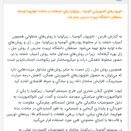
انوپودرهاي كامپوزيتي آلومينا ـ زيركونيا براي استفاده در ساخت هواپيما توسط
محققان دانشگاه تربيت مدرس سنتز شد.
به گزارش فارس - نانوپودر آلومينا ـ زيركونيا با روش‌هاي متفاوتي همچون
آسياب خشك يا تر مخلوط پودرهاي آلومينا و زيركونيا، سل ـ ژل و روش‌هاي
ماده اوليه مايع تهيه مي‌شود. محققان دانشگاه تربيت مدرس از روش سل ـ
ژل بهره گرفته‌اند. زيرا در روش‌هاي متداول مانند روش آسياب خشك يا تر،
حضور مخلوط ناهمگن ذرات و ميكروساختار غير يكنواخت اجتناب‌ناپذير است.
همچنين روش سل ـ ژل نسبت به ساير روش‌هاي متداول مزيت‌هايي دارد
كه مي‌توان به حصول نانوپودرهاي كامپوزيتي همگن، كاهش درجه حرارت
سينترينگ، افزايش ساختار دانه ريز و سادگي و صرفه اقتصادي اشاره كرد.
ايوب تعاوني گيلان مجري اين طرح سيستم آلومينا ـ زيركونيا را يكي از
نانوكامپوزيت‌هاي سراميكي سودمند دانست و گفت: اين نانوكامپوزيت به
دليل خصوصيات مكانيكي عالي شامل استحكام، چقرمگي، مقاومت به
خوردگي و پايداري گرمايي و شيميايي، به طور گسترده‌اي در ساخت بدنه
هواپيما، ابزارهاي برشي، ادوات زرهي، قطعات با استحكام بالا، پره‌هاي توربين
و قالب‌ها يا اجزاي مصنوعي طبي مورد استفاده قرار مي‌گيرد.