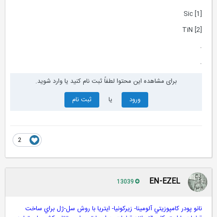
[1] Sic
[2] TiN
.
.
برای مشاهده این محتوا لطفاً ثبت نام کنید یا وارد شوید.
ورود
یا
ثبت نام
2
EN-EZEL
13039
نانو پودر کامپوزيتي آلومينا- زيرکونيا- ايتريا با روش سل-ژل براي ساخت