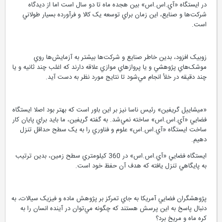
در ايستگاه «آي.اس.اس» بين هجده ماه تا دو سال است اما از ديدگاه
شرکت‌ها و صنايع، اين زمان براي توسعه يک کالا و فرآورده بسيار طولاني
است.
زوبيک افزود، بدين خاطر صنايع و شرکت‌ها بيشتر به آزمايش‌ها روي
موشک‌هاي پژوهشي و يا پروازهاي موازي علاقه دارند که اغلب چند ثانيه و يا
چند دقيقه در خلأ انجام مي‌شود تا نتايج مورد نظر به دست آيد.
«ميشاييل گريفين» رئيس ناسا نيز بر اين باور است که بهتر بود اصلا ايستگاه
فضايي «آي.اس.اس» ساخته نمي‌شد. به گفته گريفين، ما بايد براي پايان کار
ساخت ايستگاه «آي.اس.اس» علوم و فناوري را به يک سطح حداقل تنزل
دهيم.
ايستگاه فضايي «آي.اس.اس» در 360 کيلومتري سطح زمين، بدين ترتيب
به پايگاهي تنزل يافته که هدف آن حفظ خود است.
پژوهشگران فضايي آمريکا به جاي تمرکز بر پژوهش ماده و فيزيک سيالات، به
دنبال پاسخ به اين پرسش هستند که چگونه مي‌توان در آينده انسان را به
کره ماه و مريخ برد؟