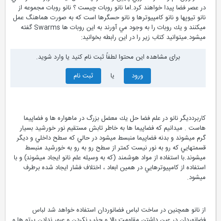
خاطر وزن كم و مصرف انرژي پايين و ... در چند سال آينده كاربرد گسترده اي
در عصر فضا پيدا خواهند كرد.اما نانو روبات چيست ؟ نانو روبات مجموعه از
نانو تيوپها و نانو كامپيوترها و نانو حسگرها است كه به صورت هماهنگ عمل
ميكنند و يك روبات را به وجود مي آورند به اين روبات ها Swarms گفته
ميشود.ميتوانيد كتاب زير را در اين رابطه بخوانيد:
برای مشاهده این محتوا لطفاً ثبت نام کنید یا وارد شوید.
ورود
یا
ثبت نام
كاربردديگر نانو در علم فضا حل يك معضل بزرگ در ماهواره ها و فضاپيما
هاست . ميدانيم كه فضاپيما ها به خاطر تابش مستقيم نور خورشيد بسيار
گرم ميشوند و بدنه فضاپيما منبسط ميشود در حالي كه سطح داخلي و ديگر
قسمتهايي كه رو به نور نيست كمتر از سطح رو به رو به خورشيد منبسط
ميشوند.با استفاده از مواد هوشمند (كه به وسيله علم نانو ايجاد ميشوند) و با
استفاده از كامپيوترهايي در همين ابعاد ، اختلاف فشار ايجاد شده برطرف
ميشود.
از نانو همچنين در ساخت لباس فضانوردان استفاده خواهد شد لباس