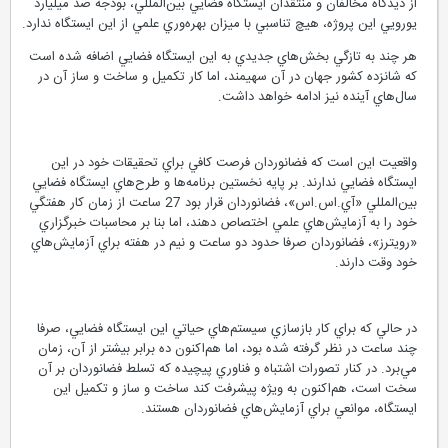
از ديدگاه مخالفان و منتقدان ايستگاه فضايي بين‌المللي، بودجه صد ميليارد
يورويي اين پروژه، هيچ تناسبي با ميزان بهره‌وري علمي از اين ايستگاه ندارد.
هر چند به تازگي بخش‌هاي جديدي به اين ايستگاه فضايي اضافه شده است
که شانزده کشور جهان در آن سهيمند، اما کار تکميل و ساخت و ساز آن در
سال‌هاي آينده نيز ادامه خواهد داشت.
واقعيت اين است که فضانوردان فرصت کافي براي تحقيقات خود در اين
ايستگاه فضايي ندارند. بر پايه نخستين برنامه‌ها و طرح‌هاي ايستگاه فضايي
بين‌المللي «آي.اس.اس»، فضانوردان قرار بود 27 ساعت از زمان کار هفتگي
خود را به آزمايش‌هاي علمي اختصاص دهند، اما بنا بر محاسبات خبرگزاري
«رويترز»، فضانوردان صرفا حدود دو ساعت و نيم در هفته براي آزمايش‌هاي
خود وقت دارند.
در حالي که براي کار بازسازي سيستم‌هاي حياتي اين ايستگاه فضايي، صرفا
چند ساعت در نظر گرفته شده بود، اما هم‌اکنون ده برابر بيشتر از آن، زمان
مي‌برد. در کنار تصورات اشتباه و فناوري پيچيده که تسلط فضانوردان بر آن
سخت است، هم‌اکنون به ويژه پيشرفت کند ساخت و ساز و تکميل اين
ايستگاه، موانعي براي آزمايش‌هاي فضانوردان هستند.