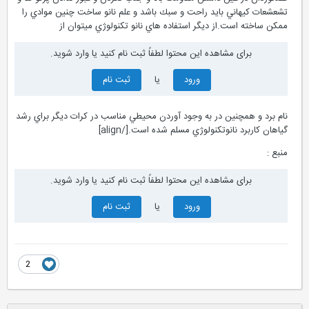
فضانوردان در عين داشتن مقاومت بالا و جذب نكردن و عبور ندادن پرتو ها و
تشعشعات كيهاني بايد راحت و سبك باشد و علم نانو ساخت چنين موادي را
ممكن ساخته است.از ديگر استفاده هاي نانو تكنولوژي ميتوان از
برای مشاهده این محتوا لطفاً ثبت نام کنید یا وارد شوید.
ورود
یا
ثبت نام
نام برد و همچنين در به وجود آوردن محيطي مناسب در كرات ديگر براي رشد
گياهان كاربرد نانوتكنولوژي مسلم شده است.[/align]
منبع :
برای مشاهده این محتوا لطفاً ثبت نام کنید یا وارد شوید.
ورود
یا
ثبت نام
2