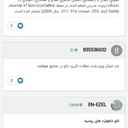
تعاوني گيلان با راهنمايي احسان طاهري نساج و همكاري آخوندي در
دانشگاه تربيت مدرس انجام شده، در مجله Journal of Non-Crystalline
Solids (جلد 355، صفحات 316–311، سال 2009) منتشر شده است.
2
835536032
21
يك تشكر ويژه بابت مقالات كاربرد نانو در صنايع هوافضا.
2
EN-EZEL
13039
نانو ماهواره های روسیه