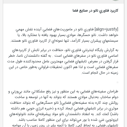
کاربرد فناوري ‌نانو در صنايع فضا
[align=justify] فناوري نانو در ماموريت‌هاي فضايي آينده نقش مهمي
خواهد داشت. نانو حسگرها، موادي بسيار بهبود يافته با عملكرد بالا، يا
سيستمهاي پيشران بسيار كارآمد، تنها نمونه‌اي از كاربرد فناوري نانو هستند.
به گزارش پايگاه اينترنتي فناوري نانو، حفاظت در برابر تابش از كاربردهاي
اساسي فناوري نانو در سفرهاي فضايي است . به گفته دانشمندان ناسا، خطر
قرار گرفتن در معرض تابشهاي فضايي مهمترين عامل محدودكننده طول مدت
سفرهاي فضايي است و لذا هم اكنون تحقيقات فراواني به‌طور خاص در اين
زمينه در حال انجام است.
طراحان سفينه‌هاي فضايي به اين منظور و نيز رفع مشكلاتي مانند بي‌وزني و
دوام ساختار، به‌دنبال موادي هستند كه بتواند به آنها در توسعه و ساخت
روكش چند كاره بدنه سفينه‌هاي فضايي( نانو حسگرهايي كه بتواند حفاظت
موثري در برابر تابشهاي فضايي ايجاد كرده و ذخيره انرژي خوبي هم داشته
باشد) كمك كند. به اعقتاد دانشمندان نانو مواد پيشرفته‌اي مانند نانولوله‌هاي
ايزوتوپي غني شده با بور مي‌تواند براي اين منظور كاملا مناسب باشد.
تابشهاي فضايي به لحاظ كمي كاملا با آنچه بشر در روي زمين با آن مواجه