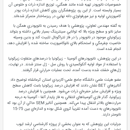
در سيستم آلومينا ـ زيركونيا، ساختار و خصوصيات كامپوزيت نهايي به
خصوصيات نانوپودر تهيه شده مانند همگني، توزيع اندازه ذرات و خلوص آن
بسيار وابسته است. از اين رو، پژوهشگران روي كاهش اندازه ذرات پودر
كامپوزيتي اوليه و نيز مورفولوژي دانه نهايي در ريزساختار متمركز شده‌اند.
به گفته مهندس تعاوني، پژوهشي با هدف رسيدن به نانوپودري همگن با
سايز نانو و سطح ويژه بالا كه توانايي سينترينگ بسيار بالايي داشته و بتواند
زيركونياي موجود در نانوپودر را در فاز تتراگونال تثبيت كند و بدين وسيله
خاصيت چقرمگي و استحكام بالاي نانوكامپوزيت ساخته شده را افزايش دهد،
انجام شده است.
در اين پژوهش، نانوپودرهاي آلومينا – زيركونيا با درصدهاي متفاوت زيركونيا
با استفاده از مواد اوليه آلكوكسيدي با روش سل - ژل سنتز شدند. در نهايت،
ژل‌هاي خشك شده بدست آمده، تحت عمليات حرارتي قرار گرفتند.
عضو هيئت علمي دانشگاه جامع علمي-كاربردي استان كرمانشاه توضيح داد:
آناليزهاي BET نشان دادند كه افزايش درصد زيركونيا باعث كاهش سطح
ويژه و افزايش سايز حفره‌اي ذرات مي‌شود. همچنين با افزايش درصد
زيركونيا، گذار فازي آلوميناهاي انتقالي به فاز پايدار آلفا - آلومينا به درجه
حرارت‌هاي بالاتر انتقال پيدا مي‌كند. همچنين آناليز SEM حاكي از آن بود كه
نانوپودرهاي به دست آمده تقريباً كروي شكل بوده و اندازه‌اي بين 75-15
نانومتر دارند.
جزئيات اين پژوهش كه به عنوان بخشي از پروژه كارشناسي ارشد ايوب