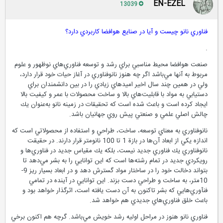
EN-EZEL
13039
فناوري نانو چيست و آيا در صنايع هوافضا كاربردي دارد؟
.
صنعت هوافضا محيط مناسبي براي رشد و توسعه فناوري‌هاي نوظهور و علوم
مربوط به آنها مي‌باشد اگر چه هنوز نانوفناوري در آغاز حيات خود قرار دارد،
ولي در همين چند سال اخير اميدهاي زيادي را در بين دانشمندان براي
دستيابي به مواد با قابليت‌هاي بالا و ساخت محصولات با عمر و كيفيت بالا
ايجاد کرده است و باعث شده است كه تحقيقات در زمينه نانو به‌عنوان يك
چالش اصلي علمي و صنعتي پيش روي جهانيان باشد.
نانوفناوري به معناي توسعه، ساخت، طراحي و استفاده از محصولاتي است كه
اندازه ‌يكي از ابعاد آن‌ها در بازة 1 تا 100 نانومتر قرار دارند. در حقيقت
نانوفناوري يك فناوري جديد نيست، بلكه يك مقياس جديد در فناوري‌ها و
رويکردي جديد در تمام رشته‌ها است كه اين توانايي را به بشر مي‌دهد تا
بتواند دخالت خود را در ساختار مواد گسترش دهد و در ابعاد بسيار ريز 9-
10متر، به ساخت و طراحي دست بزند. اين توانايي در آينده در تمامي
فنآوري‌هايي كه بشر تاکنون به آن دست يافته است، اثرگذار خواهد بود و
باعث خلق فناوري‌هاي جديدي هم خواهد شد.
فناوري نانو هنوز در مراحل اوليه رشد خويش مي‌باشد. گرچه هم اکنون برخي