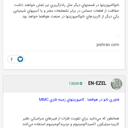
نانوكامپوزيتها در قسمتهاي ديگر مثل رادارگريزي نيز نقش خواهند داشت
حفاظت از قطعات حساس در برابر تشعشعات مضر و يا آسيبهاي شيميايي
يكي ديگر از كاربردهاي نانوكامپوزيتها در صنعت هوافضا خواهد بود.
.
pishran.com
2
EN-EZEL
13039
فناوري نانو در هوافضا : كامپوزيتهاي زمينه فلزي MMC
.
همانطور كه مي‌دانيد براي تقويت فلزات از فيبرهاي سراميكي نظير
كاربيدسيليكون اكسيدآلومينيوم و نيتريدآلومينيوم استفاده مي‌كنند