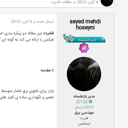
4 آبان، 2012
در
مقالات قدرت
seyed mehdi
ارسال شده در
4 آبان، 2012
hoseyni
فشرده
این مقاله دو پیکره بندی اص
فیکس را ارائه می کند به گونه ای 
مقدمه
1-
بازار برای تابلوی برق فشار متوس
مدیر بازنشسته
تعمیر و نگهداری ساده ی کلید های قدرت روغنی را م
27122
6073 ارسال
مهندسی برق
قدرت
لیسانس