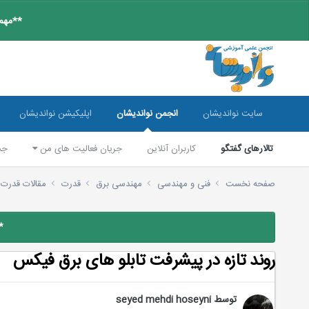
**مهم:
سایت نواندیشان
انجمن نواندیشان
اپلیکیشن نواندیشان
تالارهای گفتگو
کاربران آنلاین
جریان فعالیت های من
جس
صفحه نخست
فنی و مهندسی
مهندسی برق
قدرت
مقالات قدرت
*
روند تازه در پیشرفت تابلو های برق فیکس
توسط
seyed mehdi hoseyni