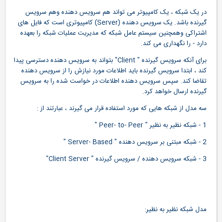
در يک شبکه ، يک کامپيوتر می تواند هم سرويس دهنده وهم سرويس
گيرنده باشد. يک سرويس دهنده (Server) کامپيوتری است که فايل های
اشتراکی وهمچنين سيستم عامل شبکه که مديريت عمليات شبکه را بعهده
دارد - را نگهداری می کند.
برای آنکه سرويس گيرنده " Client" بتواند به سرويس دهنده دسترسی پيدا
کند ، ابتدا سرويس گيرنده بايد اطلاعات مورد نيازش را از سرويس دهنده
تقاضا کند. سپس سرويس دهنده اطلاعات در خواست شده را به سرويس
گيرنده ارسال خواهد کرد.
سه مدل از شبکه هايی که مورد استفاده قرار می گيرند ، عبارتند از :
1 - شبکه نظير به نظير " Peer- to- Peer "
2 - شبکه مبتنی بر سرويس دهنده " Server- Based "
3 - شبکه سرويس دهنده / سرويس گيرنده " Client Server"
مدل شبکه نظير به نظير: