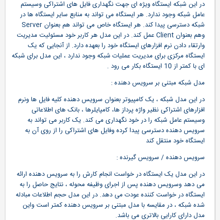
در اين شبکه ايستگاه ويژه ای جهت نگهداری فايل های اشتراکی وسيستم
عامل شبکه وجود ندارد. هر ايستگاه می تواند به منابع ساير ايستگاه ها در
شبکه دسترسی پيدا کند. هر ايستگاه خاص می تواند هم بعنوان Server
وهم بعنوان Client عمل کند. در اين مدل هر کاربر خود مسئوليت مديريت
وارتقاء دادن نرم افزارهای ايستگاه خود را بعهده دارد. از آنجايی که يک
ايستگاه مرکزی برای مديريت عمليات شبکه وجود ندارد ، اين مدل برای شبکه
ای با کمتر از 10 ايستگاه بکار می رود .
مدل شبکه مبتنی بر سرويس دهنده :
در اين مدل شبکه ، يک کامپيوتر بعنوان سرويس دهنده کليه فايل ها ونرم
افزارهای اشتراکی نظير واژه پرداز ها، کامپايلرها ، بانک های اطلاعاتی
وسيستم عامل شبکه را در خود نگهداری می کند. يک کاربر می تواند به
سرويس دهنده دسترسی پيدا کرده وفايل های اشتراکی را از روی آن به
ايستگاه خود منتقل کند
سرويس دهنده / سرويس گيرنده :
در اين مدل يک ايستگاه در خواست انجام کارش را به سرويس دهنده ارائه
می دهد وسرويس دهنده پس از اجرای وظيفه محوله ، نتايج حاصل را به
ايستگاه در خواست کننده عودت می دهد. در اين مدل حجم اطلاعات مبادله
شده شبکه ، در مقايسه با مدل مبتنی بر سرويس دهنده کمتر است واين
مدل دارای کارايی بالاتری می باشد.