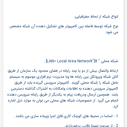
انواع شبکه از لحاظ جغرافيايی:
نوع شبکه توسط فاصله بين کامپيوتر های تشکيل دهنده آن شبکه مشخص
می شود:
شبکه محلی " LAN= Local Area Network"]8] :
ارتباط واتصال بيش از دو يا چند رايانه در فضای محدود يک سازمان از طريق
کابل شبکه وپروتکل بين رايانه ها وبا مديريت نرم افزاری موسوم به سيستم
عامل شبکه را شبکه محلی گويند. کامپيوتر سرويس گيرنده بايد از طريق
کامپيوتر سرويس دهنده به اطلاعات وامکانات به اشتراک گذاشته دسترسی
يابند. همچنين ارسال ودريافت پيام به يکديگر از طريق رايانه سرويس دهنده
انجام می گيرد. از خصوصيات شبکه های محلی می توان به موارد ذيل اشاره
کرد:
1 - اساسا در محيط های کوچک کاری قابل اجرا وپياده سازی می باشند.
2 - از سرعت نسبتا بالايی برخوردارند.