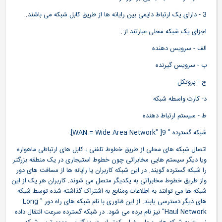
3 - دارای يک ارتباط دايمی بين رايانه ها از طريق کابل شبکه می باشند.
اجزای يک شبکه محلی عبارتند از :
الف - سرويس دهنده
ب - سرويس گيرنده
ج - پروتکل
د- کارت واسطه شبکه
ط - سيستم ارتباط دهنده
شبکه گسترده " WAN = Wide Area Network" ]9]:
اتصال شبکه های محلی از طريق خطوط تلفنی ، کابل های ارتباطی ماهواره
ويا ديگر سيستم هايی مخابراتی چون خطوط استيجاری در يک منطقه بزرگتر
را شبکه گسترده گويند. در اين شبکه کاربران يا رايانه ها از مسافت های دور
واز طريق خطوط مخابراتی به يکديگر متصل می شوند. کاربران هر يک از اين
شبکه ها می توانند به اطلاعات ومنابع به اشتراک گذاشته شده توسط شبکه
های ديگر دسترسی يابند. از اين فناوری با نام شبکه های راه دور " Long
Haul Network" نيز نام برده می شود. در شبکه گسترده سرعت انتقال داده