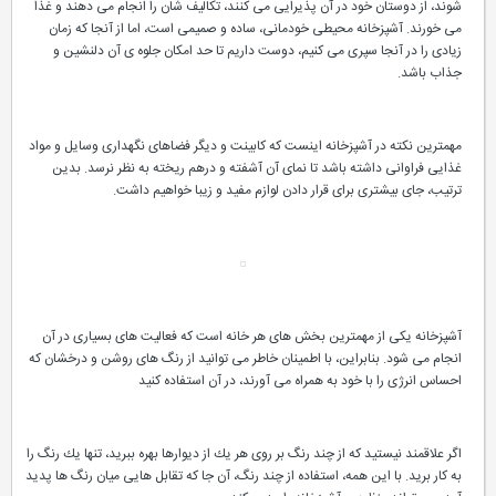
شوند، از دوستان خود در آن پذیرایی می كنند، تكالیف شان را انجام می دهند و غذا
می خورند. آشپزخانه محیطی خودمانی، ساده و صمیمی است، اما از آنجا كه زمان
زیادی را در آنجا سپری می كنیم، دوست داریم تا حد امكان جلوه ی آن دلنشین و
جذاب باشد.
مهمترین نكته در آشپزخانه اینست كه كابینت و دیگر فضاهای نگهداری وسایل و مواد
غذایی فراوانی داشته باشد تا نمای آن آشفته و درهم ریخته به نظر نرسد. بدین
ترتیب، جای بیشتری برای قرار دادن لوازم مفید و زیبا خواهیم داشت.
آشپزخانه یكی از مهمترین بخش های هر خانه است كه فعالیت های بسیاری در آن
انجام می شود. بنابراین، با اطمینان خاطر می توانید از رنگ های روشن و درخشان كه
احساس انرژی را با خود به همراه می آورند، در آن استفاده كنید
اگر علاقمند نیستید كه از چند رنگ بر روی هر یك از دیوارها بهره ببرید، تنها یك رنگ را
به كار برید. با این همه، استفاده از چند رنگ، آن جا كه تقابل هایی میان رنگ ها پدید