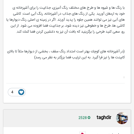
با رنگ ها و شیوه ها و طرح های مختلف رنگ آمیزی، جذابیت را برای آشپزخانه ی
خود به ارمغان آورید. یكی از رنگ های جذاب در آشپزخانه، رنگ آبی است. كاشی
های آبی نیز می توانند همین جلوه را پدید آورند. اگر در زمینه ی اصلی رنگ دیوارها یا
كاشی ها، طرح ها و خطوطی نیز دیده شود، بر جذابیت فضا افزوده می شود. از این
رو، سعی كنید طرحی را برگزینید كه بافت آن نیز به دلنشین كردن فضا كمك كند.
(در آشپزخانه‌ های‌ كوچك‌ بهتر است‌ امتداد رنگ‌ سقف ، بخشی‌ از دیوارها مثلاً تا بالای‌
كابینت ها را نیز فرا گیرد. به‌ این‌ ترتیب‌ فضا بزرگتر به‌ نظر می ‌رسد)
4
taghdir
2528