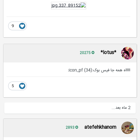
9
*lotus*
20275
اااااه همه جا فیس بوک:icon_pf (34):
5
2 ماه بعد...
atefehkhanom
2893