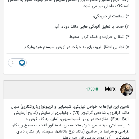
۱)جدا کردن سطوح متحرک برای کاهش سایش که در نهایت منجر به کاهش
اصطکاک داخلی نیز می شود،
۲) ممانعت از خوردگی،
۳) حذف یا تعلیق آلودگی هایی مانند دوده، آب،
۴) انتقا ل حرارت و خنک کردن محیط
۵) توانایی انتقال نیرو برای به حرکت در آوردن سیستم هیدرولیک.
2
Marx
1733
تامین این نیازها به خواص فیزیکی، شیمیایی و تریبولوژی(روانکاری) سیال
مانند گرانروی، شاخص گرانروی (VI) ، جلوگیری از سایش (نتایج آزمایش
Four Ball)، مقاومت در برابر اکسیداسیون، تمایل به کف کردن و
دمولسیبلیتی مرتبط می شود. متخصصان به منظور انتخاب صحیح روانکار،
طراحی و شرایط کار ماشین (مانند نوع یاتاقانها، سرعت، بار، فشار، دمای
عملیاتی، ...) را مورد بررسی قرار می دهند.