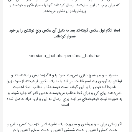
كه براي چاپ در اين سايت‌ها ارسال كرده‌اند آنها را بسيار فكور و دردمند و
پريشان‌احوال نشان مي‌دهد.
اصلا انگار اول عكس گرفته‌اند بعد به دليل آن عكس رنجِ نوشتن را بر خود
هموار كرده‌اند.
:persiana__hahaha::persiana__hahaha:
معمولا سردبير هيچ نيازي نمي‌بيند خود را و انگيزه‌هايش را بشناساند و
فوقش به آوردن يك اسم قناعت مي‌كند يا به يك عكسِ فرهيخته از خود، زيرا
ناخودآگاه فرض را بر اين گرفته است فرستندگان مطلب اصلا اهميت
نمي‌دهند براي كي و براي كجا مطلب مي‌فرستند همين قدر كه چاپ شوند و
به صورت لينكِ فرهيخته‌اي در آيند براي ارسال به اين و آن، مراد حاصل شده
است.
اگر زماني براي سردبيرشدن و مديريتِ يك نشريه ادبي لازم بود كسي باشي و
هفت كفش آهنين و هفت شمشير آهنين و هفت عصاي آهنين را در