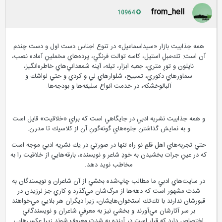
from_hell
10964
همه جذابيت بازار «سيداسماعيل» در تنوع اجناس دست اول و دست چندم
آن است: تك‌مبلِ استيل، كاسه توالت فرنگي، پرده‌هاي مخملينِ آماده نصب،
نايلون و تورِ متري، جعبه ابزار، تيله، آينه شمعداني‌هاي خاطره‌انگيز،
سماورهاي دكوري، تسبيح، شلوارهاي لي و كردي و حتي لواشك و
آلبالوخشكه، در خدمت انواع سليقه‌ها و بودجه‌ها.
و همه جذابيت نشريه ادبي در جايگاهي است كه براي «خلاقيت» قايل است
و به نمايش گذاشتن جلوه‌هاي گونه‌گونِ آن از كلاسيك تا مدرن.
حتي تجربه‌هاي اهل قلمِ نو راه تنها در صورتي در يك نشريه ادبي موجه است
كه در عينِ جرات بخشيدن به خودِ شاعر و نويسنده، بارقه‌هايي از خلاقيت را به
مخاطب نويد دهد.
در سايت‌هاي ادبيِ ما مطالب چاپ‌شده بخشي از آن شاعران و نويسندگان به
شدت مشهور است كه دهه‌ها از مرگ‌شان مي‌گذرد و كاري جز لرزيدن در
قبورشان ندارند با تك‌تك استخوان‌هايشان، زيرا ديگران هر بلايي مي‌خواهند
بر سر آثارشان مي‌آورند و بخشي نيز به معرفيِ شاعران و نويسندگاني
اختصاص دارد كه قرار است در آينده به شدت معروف شوند زيرا عكس‌هايي