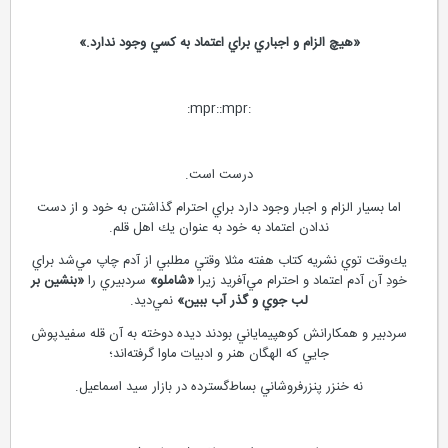
«هيچ الزام و اجباري براي اعتماد به كسي وجود ندارد.»
:mpr::mpr:
درست است.
اما بسيار الزام و اجبار وجود دارد براي احترام گذاشتن به خود و از دست
ندادن اعتماد به خود به عنوان يك اهل قلم.
يك‌وقت توي نشريه كتاب هفته مثلا وقتي مطلبي از آدم چاپ مي‌شد براي
خودِ آن آدم اعتماد و احترام مي‌آفريد زيرا
«شاملو»
سردبيري را
«بنشين بر
لب جوي و گذر آب ببين»
نمي‌ديد.
سردبير و همكارانش كوهپيماياني بودند ديده دوخته به آن قله سفيدپوش
جايي كه الهگان هنر و ادبيات ماوا گرفته‌اند؛
نه خنزر پنزرفروشاني بساط‌گسترده در بازار سيد اسماعيل.