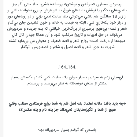
پيمودنِ صحاري «خواندن و نوشتن» پوسانده باشي، حالا حتي اگر جز
بلندي‌هاي بادگير يا فوقش نامه‌هاي فروغ به شوهرش چيزي نخوانده باشي و
از زير 18 سالگان هم باشي مي‌تواني يك سايت ادبي بزني و در روياهاي دور
و دراز خود يكه‌تازي كني، البته به قيمت به خاك و خون كشيدن جان بي‌گناهِ
شعر و قصه؛ بي‌هيچ پرهيزي از بزرگ‌ترين خيانتي كه يك جريده و سردبيرش
مي‌تواند در حق ادبيات و تاريخ مرتكب شود و آن همانا چيدنِ كال كالِ
ميوه‌ها از درخت است: رواج شعر و قصه ضعيف و معرفي منِ بي‌مايه تشنه‌
شهرت به جاي شعر و قصه اصيل و شاعر و قصه‌نويسِ اثرگذار.
:164::164:
‌اي‌ميلي زدم به سردبير بسيار جوان يك سايت ادبي كه در عكسش بسيار
بيشتر از سنش فرهيخته به نظر مي‌رسيد و پرسيدم:
«چه بايد باشد ملاك اعتماد يك اهل قلم به شما براي فرستادن مطلب وقتي
هيچ از شما و انگيزه‌هايتان نمي‌داند جز يك نام و يك عكس؟»
پاسخي كه گرفتم بسيار سردبيرانه بود: