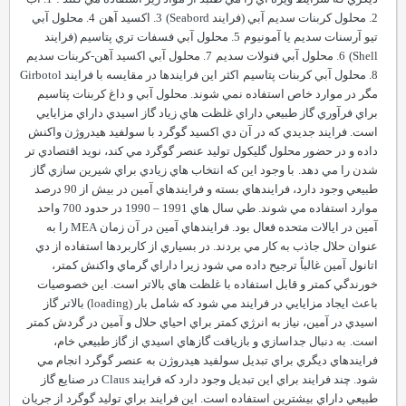
2.
محلول کربنات سديم آبي (فرايند
Seabord
)
3.
اکسيد آهن
4.
محلول آبي
تيو آرسنات سديم يا آمونيوم
5.
محلول آبي فسفات تري پتاسيم (فرايند
Shell
)
6.
محلول آبي فنولات سديم
7.
محلول آبي اکسيد آهن-کربنات سديم
8.
محلول آبي کربنات پتاسيم
اکثر اين فرايندها در مقايسه با فرايند
Girbotol
مگر در موارد خاص استفاده نمي شوند. محلول آبي و داغ کربنات پتاسيم
براي فرآوري گاز طبيعي داراي غلظت هاي زياد گاز اسيدي داراي مزايايي
است. فرايند جديدي که در آن دي اکسيد گوگرد با سولفيد هيدروژن واکنش
داده و در حضور محلول گليکول توليد عنصر گوگرد مي کند، نويد اقتصادي تر
شدن را مي دهد.
با وجود اين که انتخاب هاي زيادي براي شيرين سازي گاز
طبيعي وجود دارد، فرايندهاي بسته و فرايندهاي آمين در بيش از 90 درصد
موارد استفاده مي شوند. طي سال هاي 1991
–
1990 در حدود 700 واحد
آمين در ايالات متحده فعال بود. فرايندهاي آمين در آن زمان
MEA
را به
عنوان حلال جاذب به کار مي بردند. در بسياري از کاربردها استفاده از دي
اتانول آمين غالباً ترجيح داده مي شود زيرا داراي گرماي واکنش کمتر،
خورندگي کمتر و قابل استفاده با غلظت هاي بالاتر است. اين خصوصيات
باعث ايجاد مزايايي در فرايند مي شود که شامل بار (
loading
) بالاتر گاز
اسيدي در آمين، نياز به انرژي کمتر براي احياي حلال و آمين در گردش کمتر
است.
به دنبال جداسازي و بازيافت گازهاي اسيدي از گاز طبيعي خام،
فرايندهاي ديگري براي تبديل سولفيد هيدروژن به عنصر گوگرد انجام مي
شود. چند فرايند براي اين تبديل وجود دارد که فرايند
Claus
در صنايع گاز
طبيعي داراي بيشترين استفاده است. اين فرايند براي توليد گوگرد از جريان