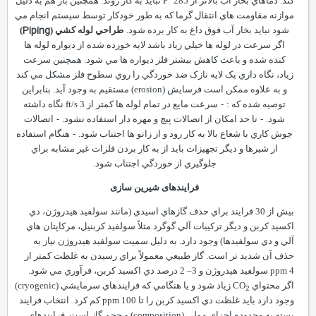
کند. دماهاي بخار آب بالاتر از
°
F
285 نبايد به کار روند. همچنين باز هم به دليل
موازنه مقاومت هاي انتقال گرما که به طور خودکار توسط سيستم انجام مي
Piping
شود نبايد بخار آب فوق داغ به کار برده شود.
طراحي لوله کشي (
)
اگر سرعت در لوله ها خيلي زياد باشد لايه خورده شده از ديواره لوله ها
کنده شده و باعث کاهش بيشتر فلز ديواره ها مي شود. همچنين سرعت
زياد، نگاه داري يک لايه نازک ضد خوردگي را روي سطوح فلز مشکل مي کند
و به علاوه ممکن است فرسايش (
erosion
) مستقيم به وجود آيد. بنابراين
توصيه شده که :
-
سرعت مايع در تمام لوله ها کمتر از
ft/s
3 نگاه داشته
شود.
-
تا حد امکان از اتصالات پيچ و مهره دار استفاده نشود.
-
اتصالات
جوش کاري با شعاع بالا به کار رود و از زانو ها اجتناب شود.
-
هنگام استفاده
از شيرها و ديگر تجهيزات بايد از به کار بردن فلزات غير مشابه براي
جلوگيري از خوردگي اجتناب شود.
فرايندهای شيرين سازی
بيش از 30 فرايند براي حذف گازهاي اسيدي (مانند سولفيد هيدروژن، دي
اکسيد کربن و ديگر ترکيبات آلي گوگرد مثلاً سولفيد کربنيل، مرکاپتان هاي
آلي و دي سولفيدها) وجود دارد. به دليل سميت سولفيد هيدروژن نياز به
حذف آن شديد تر است. گاز طبيعي معمولاً براي رسيدن به غلظت کمتر از
4 سولفيد هيدروژن و 3
ppm
–
2 درصد دي اکسيد کربن، فرآوري مي شود.
اگر محتواي
CO
زياد شود و يا هنگامي که فرايندهاي سرمايشي
(cryogenic)
2
وجود دارد بايد غلظت دي اکسيد کربن را تا
100 کم کرد.
ppm
انتخاب فرايند
بسته به محدوده اجزاي مولي
(composition)
و حجم گاز است. فرايندهاي