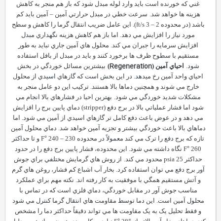
غني که خورنده است بايد وارد لوله مبدل شود که باز هم منجر به کاهش
هزينه ها خواهد شد.
سرعت خطي در مبدل حرارتي آمين
–
آمين بايد کم
باشد (در محدوده
–
3
ft/s
2). اين عامل ضريب انتقال گرما را کاهش و سطح
مورد نياز را افزايش مي دهد. اما باز هم کاهش هزينه نگهداري مبدل
افزايش سرمايه را جبران مي کند. محلول هاي آمين جاري نبايد به طور
مستقيم با سطوح ظرف ها برخورد کنند و بايد در مبدل از بافل استفاده
Regeneration
شود.
احياي آمين (
)
بيشترين مسائل خوردگي در بخش
احياي واحد آمين رخ ميدهد. در اين بخش است که گازهاي اسيدي از محلول
خارج مي شوند و همچنين دماها بالا هستند. ترکيب اين دو عامل منجر به
مشکلات شديد خوردگي مي شود.
بهترين احيا در فشارهاي بالا انجام مي
شود اما فشار عملياتي بالا در برج دفع (
stripper
) دماي پايين برج را افزايش
مي دهد و در عوض باعث دفع کامل تر گازهاي اسيدي از آمين مي شود. اما
دماهاي بالا باعث خوردگي بيشتر و تجزيه آمين خواهد شد. دماي محلول آمين
تازه که برج دفع را ترک مي کند معمولاً در محدوده
230 و تا حداکثر
–
240
°
F
°
F
260 نگاه داشته مي شود. اين محدوده، فشار پايين برج دفع را در حدود
حداکثر
25 محدود مي کند.
psia
از روش هاي گرمايش مختلفي براي جوش
آور برج دفع مي توان استفاده کرد. بخار آب اشباع کم فشار، روغن هاي گرم
و آتش مستقيم همگي با موفقيت به کار رفته اند. نکته مهم براي عملکرد
مناسب جوش آور در مقابل خوردگي، دماي فلزي است که در تماس با
محلول آمين است. اين دما توسط مقاومت هاي انتقال گرما کنترل مي شود
و فقط تحليل يک به يک مقاومت ها مي تواند دقيقاً حداکثر دما را مشخص