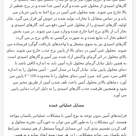
گازهاي اسيدي از محلول غني شده و گرم آمين جدا شده و در برج تقطير از
بالا خارج مي شوند. بقيه محلول
غني آمين در برج احيا به پايين جريان مي
يابد و در تماس متقابل با بخارات توليد شده در جوش آور قرار مي گيرد. بخار
اوليه، گازهاي اسيدي را از محلول غني آمين دفع مي کند. گازهاي اسيدي و
بخار آب از بالاي برج احيا خارج شده و وارد مبرد مي شوند. در مبرد بخش
اعظم بخار آب مايع شده و به صورت برگشتي به بالاي برج بر مي گردد.
گازهاي اسيدي نيز به سوي مشعل و يا واحدهاي بازيافت گوگرد فرستاده مي
شوند.
محلول غني آمين در دماي بالا از پايين برج جذب خارج مي شوند. دماي
بالاي محلول در اثر گرماي واکنش آزاد شده بين آمين و گازهاي اسيدي است.
به همين دليل تبادل گرماي محلول تازه آمين بايد به اندازه کافي باشد تا
دماي محلول پايين بيايد. تبادل گرما در مبدل آمين
–
آمين محلول را به اندازه
کافي سرد نمي کند. مبرد آمين دماي محلول را تا محدوده
°
F
100 پايين مي
آورد. دماهاي بالاتر محلول آمين باعث تلف شدن آمين از طريق تبخير مي
شود و همچنين ظرفيت جذب گازهاي اسيدي را به دليل اثرات دمايي پايين
مي آورد.
مسايل عملياتي عمده
فرايندهاي آمين بدون توجه به نوع آمين با مشکلات عملياتي يکسان مواجه
هستند. اين مشکلات را به طور کلي مي توان به خوردگي، تجزيه محلول و
کف کردن تقسيم بندي کرد. اين مسايل لزوماً مستقل از هم نيستند. شرايط
پايه يکسان مي تواند مشکلاتي را در هر سه زمينه ايجاد نمايد و به همين