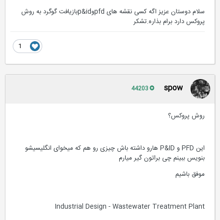
سلام دوستان عزیز اگه کسی نقشه های pfdوp&idبازیافت گوگرد به روش
پروکس دارد برام بذاره.تشکر
1
spow
44203
روش پروکس؟
این PFD و P&ID هارو داشته باش چیزی رو هم که میخوای انگلیسیشو
بنویس ببینم چی براتون گیر میارم
موفق باشیم
Industrial Design - Wastewater Treatment Plant