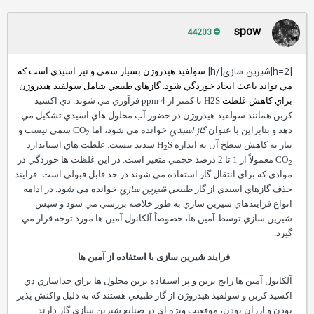
spow
44203
[h=2]شيرين سازی[/h]
سولفيد هيدروژن بسيار سمي و نيز اسيدي است که
مي تواند باعث ايجاد خوردگي شود. گازهاي طبيعي شامل سولفيد هيدروژن
براي کاهش غلظت
H2S
تا کمتر از
ppm
4 فرآوري مي شوند. دي اکسيد
کربن همانند سولفيد هيدروژن در حضور آب محلول هاي اسيدي تشکيل مي
گاز اسيدي
دهد و بنابراين با عنوان
خوانده مي شود، اما
CO
سمي نيست و
2
نياز به کاهش سطح آن به اندازه
S
H
شديد نيست. غلظت هاي استاندارد
2
CO
معمولاً از 1 تا 2 درصد حجمي متغير است. در اين غلظت ها خوردگي در
2
موادي که براي انتقال گاز استفاده مي شوند در حد قابل قبولي است.
فرايند
شيرين سازي
حذف گازهاي اسيدي از گاز طبيعي
خوانده مي شود. در ادامه
انواع فرايندهاي شيرين سازي به طور خلاصه بررسي مي شود و سپس
شيرين سازي توسط آمين ها، خصوصاً آلکانول آمين ها مورد توجه قرار مي
گيرد.
فرايند شيرين سازی با استفاده از آمين ها
آلکانول آمين ها رايج ترين و پر استفاده ترين محلول ها براي جداسازي دي
اکسيد کربن و سولفيد هيدروژن از گاز طبيعي هستند که به دليل واکنش پذير
بودن و ارزان بودن، موقعيت ويژه اي در صنايع شيرين سازي گاز دارند.