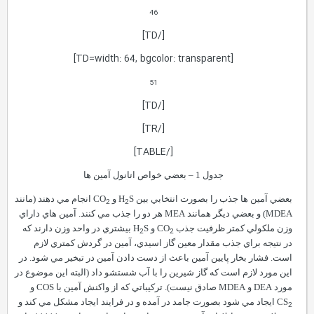
46
[/TD]
[TD=width: 64, bgcolor: transparent]
51
[/TD]
[/TR]
[/TABLE]
جدول 1
–
بعضي خواص اتانول آمين ها
بعضي آمين ها جذب را بصورت انتخابي بين
S
H
و
CO
انجام مي دهند (مانند
2
2
MDEA
) و بعضي ديگر همانند
MEA
هر دو را جذب مي کنند. آمين هاي داراي
وزن ملکولي کمتر ظرفيت جذب
CO
و
S
H
بيشتري در واحد وزن دارند که
2
2
در نتيجه براي جذب مقدار معين گاز اسيدي، آمين در گردش کمتري لازم
است. فشار بخار پايين آمين باعث از دست دادن آمين در تبخير مي شود. در
اين مورد لازم است که گاز شيرين را با آب شستشو داد (البته اين موضوع در
مورد
DEA
و
MDEA
صادق نيست). ترکيباتي که از واکنش آمين با
COS
و
CS
ايجاد مي شود بصورت جامد در آمده و در فرايند ايجاد مشکل مي کند و
2