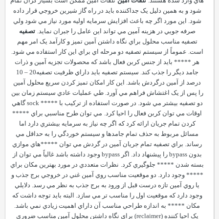
هاي وارد شده هستند.
تلفات آمين
تلفات آمين ممکن است بسيار گران تمام
شود و به همين دليل يک جداکننده بايد در راه گاز شيرين خروجي قرار داده
شود. اين مورد اگر چه باعث افزايش سرمايه اوليه مورد نياز مي شود ولي
صرفه جويي در هزينه آمين مي تواند اين عامل را جبران نمايد.
تصفيه
تصفيه مناسب محلول براي نگاه داشتن آمين تميز و کارآمد يک امر مهم
است. عموماً از سيستم تصفيه دو مرحله اي براي اين کار استفاده مي شود.
هر ***** بايد از جنس کربن فعال باشد که محصولات تجزيه آمين و ذرات
جامد ديگر را جذب کند. سيستم تصفيه بايد داراي ظرفيت تصفيه20
–
10
درصد از آمين درگردش باشد. اين کار امکان تميز کردن سريع محلول آمين
را پس از يک اغتشاش فراهم مي آورد. طي عمليات عادي سيستم زمان بين
دو تصفيه بيشتر مي شود. در صورت استفاده از ترکيب با *****
sock
گاهي
اوقات مي توان کربن فعال را احيا کرد.
مي توان طرح مناسبي براي *****
کردن تمام جريان ارائه کرد که اگر چه نياز به سرمايه بيشتري دارد اما
مسائل مربوط به حذف تمام جامدها و سيستم خوردگي را به حداقل مي
رساند. براي تصفيه تمام جريان آمين در گردش مي توان *****هاي موازي
بدون
bypass
را پيشنهاد داد. اگر
bypass
وجود داشته باشد غالباً مي توان از
بسته شدن ***** جلوگيري کرد.
نظرات متعددي در مورد بهترين مکان براي
***** وجود دارد. دو موقعيت مناسب روي آمين غني در خروجي برج جذب و
يا روي آمين تازه درست قبل از ورود به برج جذب به نظر مي رسد. دلايلي
وجود دارد که موقعيت اول را مناسب تر مي سازد. البته بايد توجه داشت که
مکان ***** به اندازه طراحي مناسب آن داراي اهميت زيادي نمي باشد.
يک احيا کننده (
reclaimer
) براي نگاه داشتن محلول آمين مناسب ضروري