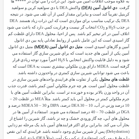
به علاوه موجب اتلافات آمين مي شود. اين ذرات را مي توان در ***** ها
DEA
گرفت.
دي اتانول آمين (
)
واکنش
DEA
با دي سولفيد کربن و سولفيد
کربنيل تقريباً کند است و بنابراين مقدار کمي از آن تلف مي شود. در نتيجه
DEA
يک ترکيب مناسب براي مواردي است که اين ذرات زياد هستند.
DEA
در جذب
S
H
و
CO
انتخاب گر نيست و فراريت کمي دارد که باعث مي شود
2
2
اتلاف آمين در اثر تبخير کم باشد.
پس از احيا، محلول
DEA
داراي غلظت کم
گاز اسيدي است که اين عامل ناشي از روابط تعادلي پايه بين دي اتانول
MDEA
آمين و گازهاي اسيدي است.
متيل دي اتانول آمين (
)
متيل دي اتانول
آمين يکي از آمين هاي جديد است که براي شيرين سازي گاز استفاده مي
شود و به دليل قابليت واکنش انتخابي با
S
H
اخيراً مورد توجه زيادي قرار
2
گرفته است.
MDEA
داراي وزن ملکولي بيشتري نسبت به
DEA
است که
باعث مي شود توانايي شيرين سازي کمتري در واحدوزن داشته باشد.
غلظت هاي محلول
يکي از تفاوت هاي فرايندي واحدهاي شيرين سازي در
غلظت محلول آمين است. هر چه جرم ملکولي آمين کمتر باشد، قدرت جذب
آن در واحد وزن بالاتر بوده و خورنده تر است. بنابراين غلظت آمين هاي با
جرم ملکولي کمتر در محلول آبي بايد کمتر باشد. مثلاً
MEA
در غلظت 20
–
10 درصد وزني در آب،
10 درصد،
–
30
DEA
DIPA
و
30 درصد و
–
50
MDEA
DGA
در غلظت 70
–
40 درصد استفاده مي شوند.
استفاده از آمين ها در
محلول هاي آبي، چه گاز ورودي خشک و چه تر باشد، گاز شيرين را اشباع از
بخار آب مي کند. بنابراين براي اکثر فرايندهاي آمين بايد يک مرحله نم زدايي
(
Dehydration
) پس از شيرين سازي وجود داشته باشد. فرايندي که اين نقص
را برطرف مي کند، استفاده از ترکيب يک آمين (مثلاً
DEA
) با دي اتيلن