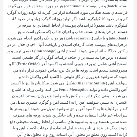
بسته
(batch)
و نيز پيوسته
(continuous)
هر دو مورد استفاده قرار مي گيرند.
فرايندهاي بسته هنگامي مورد استفاده قرار مي گيرند که توليد روزانه گوگرد
کم و در حدود 10 کيلوگرم باشد. اگر توليد روزانه گوگرد زياد و در حدود 45
کيلوگرم باشد معمولاً فرايندهاي پيوسته از لحاظ اقتصادي به صرفه تر
هستند. در فرايندهاي بسته، جذب و احياي جاذب (که ممکن است مايع
(absorbant)
و يا جامد
(adsorbant)
باشد) هر دو در يک راکتور انجام مي شوند.
در فرايندهاي پيوسته جذب گازهاي اسيدي و بازيافت آنها
–
احياي حلال- در دو
راکتور جداگانه انجام مي شوند.
اسفنج آهني
(iron sponge)
قديمي ترين و پر
استفاده ترين فرايند بسته براي حذف ترکيبات گوگرد از گاز طبيعي است.
اسفنج آهني شامل دو ورقه چوبي آغشته به اکسيد آهن
)
Ferric Oxide
(
III
و
هيدروکسيد سديم است. ورقه ها در يک برج تماس عمودي قرار داده مي
شوند که سولفيد هيدروزن در گاز طبيعي با اکسيد آهن واکنش داده و
سولفيد آهن
)
Ferric Sulfide
(
III
تشکيل مي شود. مرکاپتان ها نيز با اکسيد
آهن واکنش داده و توليد
Ferric Mercaptide
مي کنند. وقتي ورقه ها اشباع
مي شوند
–
يعني ديگر قادر به واکنش با سولفيد هيدروژن نيستند- افزودن
اکسيژن به بستر، سولفيد آهن را به اکسيد آهن و گوگرد عنصري تبديل مي
کند و مرکاپتايدها به اکسيد آهن و دي سولفيد تبديل مي شوند. اين بستر ها
سرانجام غير قابل استفاده شده و بايد جايگزين شوند. ورقه هاي مصرف
شده سمي هستند و بايد به شيوه هاي مناسب از لحاظ زيست محيطي دفع
شوند. ديگر فرايندهاي ناپيوسته شامل استفاده از دوغاب اکسيد آهن و يا
ذرات اکسيد روي معلق در محلول آبي استات روي و يا محلول هاي آبي