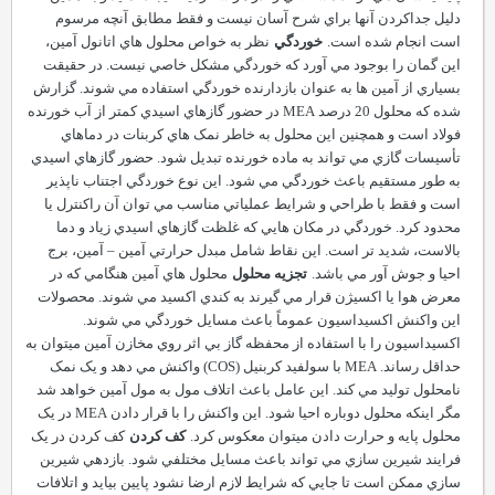
دليل جداکردن آنها براي شرح آسان نيست و فقط مطابق آنچه مرسوم
است انجام شده است.
خوردگي
نظر به خواص محلول هاي اتانول آمين،
اين گمان را بوجود مي آورد که خوردگي مشکل خاصي نيست. در حقيقت
بسياري از آمين ها به عنوان بازدارنده خوردگي استفاده مي شوند. گزارش
شده که محلول 20 درصد
MEA
در حضور گازهاي اسيدي کمتر از آب خورنده
فولاد است و همچنين اين محلول به خاطر نمک هاي کربنات در دماهاي
تأسيسات گازي مي تواند به ماده خورنده تبديل شود. حضور گازهاي اسيدي
به طور مستقيم باعث خوردگي مي شود. اين نوع خوردگي اجتناب ناپذير
است و فقط با طراحي و شرايط عملياتي مناسب مي توان آن راکنترل يا
محدود کرد. خوردگي در مکان هايي که غلظت گازهاي اسيدي زياد و دما
بالاست، شديد تر است. اين نقاط شامل مبدل حرارتي آمين
–
آمين، برج
احيا و جوش آور مي باشد.
تجزيه محلول
محلول هاي آمين هنگامي که در
معرض هوا يا اکسيژن قرار مي گيرند به کندي اکسيد مي شوند. محصولات
اين واکنش اکسيداسيون عموماً باعث مسايل خوردگي مي شوند.
اکسيداسيون را با استفاده از محفظه گاز بي اثر روي مخازن آمين ميتوان به
حداقل رساند.
MEA
با سولفيد کربنيل (
COS
) واکنش مي دهد و يک نمک
نامحلول توليد مي کند. اين عامل باعث اتلاف مول به مول آمين خواهد شد
مگر اينکه محلول دوباره احيا شود. اين واکنش را با قرار دادن
MEA
در يک
محلول پايه و حرارت دادن ميتوان معکوس کرد.
کف کردن
کف کردن در يک
فرايند شيرين سازي مي تواند باعث مسايل مختلفي شود. بازدهي شيرين
سازي ممکن است تا جايي که شرايط لازم ارضا نشود پايين بيايد و اتلافات