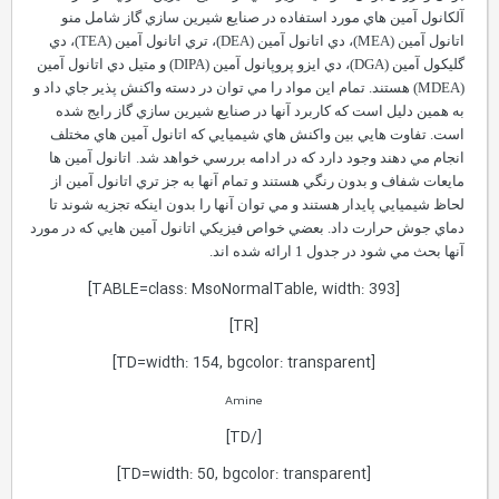
آلکانول آمين هاي مورد استفاده در صنايع شيرين سازي گاز شامل منو
اتانول آمين (
MEA
)، دي اتانول آمين (
DEA
)، تري اتانول آمين (
TEA
)، دي
گليکول آمين (
DGA
)، دي ايزو پروپانول آمين (
DIPA
) و متيل دي اتانول آمين
(
MDEA
) هستند. تمام اين مواد را مي توان در دسته واکنش پذير جاي داد و
به همين دليل است که کاربرد آنها در صنايع شيرين سازي گاز رايج شده
است. تفاوت هايي بين واکنش هاي شيميايي که اتانول آمين هاي مختلف
انجام مي دهند وجود دارد که در ادامه بررسي خواهد شد.
اتانول آمين ها
مايعات شفاف و بدون رنگي هستند و تمام آنها به جز تري اتانول آمين از
لحاظ شيميايي پايدار هستند و مي توان آنها را بدون اينکه تجزيه شوند تا
دماي جوش حرارت داد. بعضي خواص فيزيکي اتانول آمين هايي که در مورد
آنها بحث مي شود در جدول 1 ارائه شده اند.
[TABLE=class: MsoNormalTable, width: 393]
[TR]
[TD=width: 154, bgcolor: transparent]
Amine
[/TD]
[TD=width: 50, bgcolor: transparent]