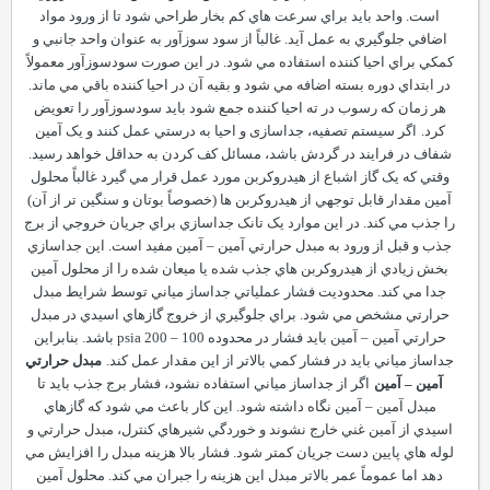
است. واحد بايد براي سرعت هاي کم بخار طراحي شود تا از ورود مواد
اضافي جلوگيري به عمل آيد. غالباً از سود سوزآور به عنوان واحد جانبي و
کمکي براي احيا کننده استفاده مي شود. در اين صورت سودسوزآور معمولاً
در ابتداي دوره بسته اضافه مي شود و بقيه آن در احيا کننده باقي مي ماند.
هر زمان که رسوب در ته احيا کننده جمع شود بايد سودسوزآور را تعويض
کرد.
اگر سيستم تصفيه، جداسازی و احيا به درستي عمل کنند و يک آمين
شفاف در فرايند در گردش باشد، مسائل کف کردن به حداقل خواهد رسيد.
وقتي که يک گاز اشباع از هيدروکربن مورد عمل قرار مي گيرد غالباً محلول
آمين مقدار قابل توجهي از هيدروکربن ها (خصوصاً بوتان و سنگين تر از آن)
را جذب مي کند. در اين موارد يک تانک جداسازي براي جريان خروجي از برج
جذب و قبل از ورود به مبدل حرارتي آمين
–
آمين مفيد است. اين جداسازي
بخش زيادي از هيدروکربن هاي جذب شده يا ميعان شده را از محلول آمين
جدا مي کند. محدوديت فشار عملياتي جداساز مياني توسط شرايط مبدل
حرارتي مشخص مي شود. براي جلوگيري از خروج گازهاي اسيدي در مبدل
حرارتي آمين
–
آمين بايد فشار در محدوده
–
200
psia
100 باشد. بنابراين
جداساز مياني بايد در فشار کمي بالاتر از اين مقدار عمل کند.
مبدل حرارتي
آمين
–
آمين
اگر از جداساز مياني استفاده نشود، فشار برج جذب بايد تا
مبدل آمين
–
آمين نگاه داشته شود. اين کار باعث مي شود که گازهاي
اسيدي از آمين غني خارج نشوند و خوردگي شيرهاي کنترل، مبدل حرارتي و
لوله هاي پايين دست جريان کمتر شود. فشار بالا هزينه مبدل را افزايش مي
دهد اما عموماً عمر بالاتر مبدل اين هزينه را جبران مي کند. محلول آمين