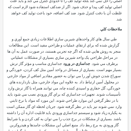
اصلي را حل نمي کند بلکه توليد کف را تا حدودي کنترل مي کند و بايد علت
اصلي توليد کف پيدا و حذف شود. اگر از ضدکف استفاده شود لازم است که
غلظت آن با دقت کنترل شود. ضد کف اضافه، خود باعث توليد کف خواهد
شد.
ملاحظات کلي
طي سال هاي کار واحدهاي شيرين سازي اطلاعات زيادي جمع آوري و
گزارش شده که براي ارتقاي عمليات و طراحي مفيد است. اين مطالعات
منجر به روش هايي شده که اگر چه تجربي هستند، در صورت عمل به آن ها
در مراحل طراحي يک واحد شيرين سازي بسياري از مشکلات عملياتي
برطرف مي شود.
جداسازي در ورود
جداسازي مناسب و مؤثر گاز ترش
بسيار مهم است. بسياري از مسائل در واحد آمين مثل کف کردن، خوردگي و
سوراخ شدن جوش آور را مي توان به حضور مقادير اضافي از مواد خارجي
در محلول آمين ارتباط داد. به علاوه اين مواد خارجي، مثل بازدارنده هاي
خوردگي، گل حفاري و اسيدي کننده چاه، مي توانند همراه با گاز ترش وارد
تأسيسات شوند. تجهيزات جداسازي که براي گاز ورودي نصب مي شود بايد
با در نظر گرفتن اين موارد طراحي شوند. اين مورد که مواد با نرخ ثابتي
وارد نمي شوند نيز بايد در نظر گرفته شود. جريان لحظه اي گاز ممکن است
به يکباره زياد شود و سيستم جداسازي ورودي بايد قابليت اداره آن را داشته
باشد. بسياري از مشکلات در برج جذب را مي توان به کف کردن و يا شرايط
گاز ورودي به برج ربط داد. منبع اصلي اين مشکلات جامدها و هيدروکربن