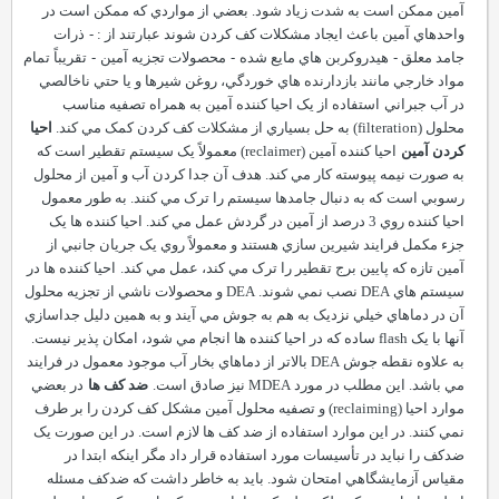
آمين ممکن است به شدت زياد شود. بعضي از مواردي که ممکن است در
واحدهاي آمين باعث ايجاد مشکلات کف کردن شوند عبارتند از :
-
ذرات
جامد معلق
-
هيدروکربن هاي مايع شده
-
محصولات تجزيه آمين
-
تقريباً تمام
مواد خارجي مانند بازدارنده هاي خوردگي، روغن شيرها و يا حتي ناخالصي
در آب جبراني
استفاده از يک احيا کننده آمين به همراه تصفيه مناسب
محلول (
filteration
) به حل بسياري از مشکلات کف کردن کمک مي کند.
احيا
کردن آمين
احيا کننده آمين (
reclaimer
) معمولاً يک سيستم تقطير است که
به صورت نيمه پيوسته کار مي کند. هدف آن جدا کردن آب و آمين از محلول
رسوبي است که به دنبال جامدها سيستم را ترک مي کنند. به طور معمول
احيا کننده روي 3 درصد از آمين در گردش عمل مي کند. احيا کننده ها يک
جزء مکمل فرايند شيرين سازي هستند و معمولاً روي يک جريان جانبي از
آمين تازه که پايين برج تقطير را ترک مي کند، عمل مي کند.
احيا کننده ها در
سيستم هاي
DEA
نصب نمي شوند.
DEA
و محصولات ناشي از تجزيه محلول
آن در دماهاي خيلي نزديک به هم به جوش مي آيند و به همين دليل جداسازي
آنها با يک
flash
ساده که در احيا کننده ها انجام مي شود، امکان پذير نيست.
به علاوه نقطه جوش
DEA
بالاتر از دماهاي بخار آب موجود معمول در فرايند
مي باشد. اين مطلب در مورد
MDEA
نيز صادق است.
ضد کف ها
در بعضي
موارد احيا (
reclaiming
) و تصفيه محلول آمين مشکل کف کردن را بر طرف
نمي کنند. در اين موارد استفاده از ضد کف ها لازم است. در اين صورت يک
ضدکف را نبايد در تأسيسات مورد استفاده قرار داد مگر اينکه ابتدا در
مقياس آزمايشگاهي امتحان شود. بايد به خاطر داشت که ضدکف مسئله