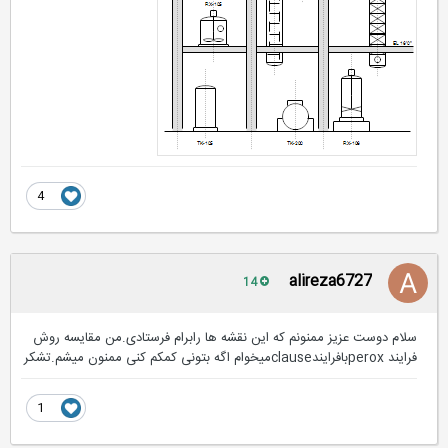
4
alireza6727
14
سلام دوست عزیز ممنونم که این نقشه ها رابرام فرستادی.من مقایسه روش
فرایند peroxبافرایندclauseمیخوام اگه بتونی کمکم کنی ممنون میشم.تشکر
1