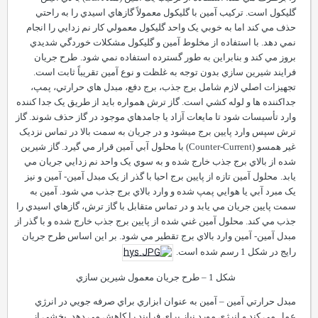
گليکول است. ترکيب آمين با گليکول معمولاً گازهاي اسيدي را به راحتي
حذف مي کند اما به خوبي يک واحد گليکول معمولي کار نم زدايي را انجام
نمي دهد. با استفاده از مخلوط آمين و گليکول مشکلات خوردگي شديدي
بروز مي کند و بنابراين به طور گسترده استفاده نمي شود.
طرح جريان
فرايند شيرين سازي بدون توجه به غلظت و نوع آمين تقريباً ثابت است.
تجهيزات اصلي لازم شامل برج جذب، برج دفع، مبدل هاي حرارتي، پمپ،
جداکننده ها و لوله کشي است. گاز ترش همواره بايد از طريق يک جدا کننده
وارد تأسيسات شود تا مايعات آزاد يا جامدهاي موجود در گاز حذف شوند. گاز
ترش سپس وارد پايين برج ميشود و در جريان به سمت بالا در تماس نزديک
غير همسو (
Current
-
Counter
) با محلول آبي آمين قرار مي گيرد. گاز شيرين
شده از بالاي برج جذب خارج شده و به سوي يک واحد نم زدايي جريان مي
يابد.
محلول آمين تازه از پايين برج احيا با گذر از يک مبدل آمين- آمين و نيز
يک مبرد آبي يا هوايي پمپ شده و وارد بالاي برج جذب مي شود. آمين به
سمت پايين جريان مي يابد و در تماس متقابل با گاز ترش، گازهاي اسيدي را
جذب مي کند. محلول آمين غني شده از پايين برج جذب خارج شده و با گذر از
مبدل آمين- آمين وارد بالاي برج تقطير مي شود. بر اين اساس طرح جريان
رايج در شکل 1 رسم شده است.
شکل 1
–
طرح جريان معمول شيرين سازي
مبدل حرارتي آمين
–
آمين به عنوان ابزاري براي صرفه جويي در انرژي
عمل مي کند و انرژي مورد نياز براي فرايند را کاهش مي دهد. بخشي از