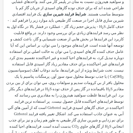
و سولفيد هيدروژن نسبت به متان در پليمر کار مي کنند. واحدهاي غشايي
طراحي شده اند که براي حذف توده گازهاي اسيدي از جريان گاز کم يا
متوسط مناسب هستند.
شرايط فرايند شيرين سازي
يک فرايند اقتصادي
شيرين سازي قابل اجرا در صنعت گاز طبيعي بايد موارد زير را فراهم کند :
-
حذف کامل
S
H
-
پذيرش حجم زياد گاز
-
عملکرد در فشار بالا
در نگاه اول به
2
نظر مي رسد فرايندهاي زيادي براي بررسي وجود دارند. در واقع قابليت
کاربرد اين فرايندها در بخش هايي از صنعت شيميايي و گاز، باعث کشف و
توسعه آنها شده است. فرايندهاي موجود را مي توان، بر اساس اين که آيا
عامل حذف کننده گازهاي اسيدي را مي توان به حالت اصلي براي استفاده
دوباره تبديل کرد، به فرايندهاي احيا کننده و غير احياکننده تقسيم بندي کرد.
فرايندهاي غير احياکننده براي حذف مقادير زياد گاز اسيدي قابل استفاده
نيست. تحت شرايط ويژه از اين فرايندها، مانند دوغاب آهک (سوسپانسيون
OH)
(
Ca
) يا جذب توسط محلول سود سوز آور، پرمنگنات پتاسيم يا يک
2
محلول بافر از بي کرومات سديم و سولفات روي، مي توان براي از بين بردن
مقادير
S
H
باقيمانده در گاز پس از حذف توده
S
H
در فرايندهاي ديگر بکار
2
2
برد. اين فرايندها غلظت سولفيد هيدروژن را به مقاديري مي رسانند که
توسط فرايندهاي احياکننده قابل حصول نيست.
پر استفاده ترين فرايند
احياکننده در حذف گازهاي اسيدي فرايند
Girbotol
است که از آمين هاي آلي
آبي به عنوان جاذب استفاده مي کند. اشکال تغيير يافته فرايند
Girbotol
براي نم زدايي و شيرين سازي گاز طبيعي به طور هم زمان و نيز براي جذب
انتخابي
S
H
از گازهاي حاوي
CO
بدست آمده است. فرايندهاي احيا کننده
2
2
ديگري که شرايط ويژه اي را مي طلبد از مواد زير استفاده مي کنند :
1.
آب