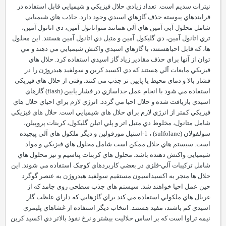
نيترات سديم است.
تعداد زيادي حلال فيزيکي و شيميايي قابل استفاده در
فرايندهاي پيوسته حذف گازهاي اسيدي وجود دارد. جاذب هاي شيميايي
شامل محلول آبي آمين هاي آلي همانند منواتانول آمين، دي اتانول آمين،
تري اتانول آمين، دي گليکول آمين و متيل دي اتانول آمين هستند. اين محلول
ها، که قابل احياهستند، با گازهاي اسيدي واکنش شيميايي مي دهند و مي
توان از آنها براي حذف مقادير زياد گاز اسيدي استفاده کرد. حلال هاي
فيزيکي مايعات آلي هستند که دي اکسيد کربن و سولفيد هيدروژن را در
فشار بالا و دماي محيط يا پايين تر جذب مي کنند. وقتي از حلال هاي فيزيکي
استفاده مي شود با انجام عمل جداسازي در فشار پايين
(
flash
)
گازهاي
اسيدي بازيافت شده و حلال احيا مي گردد. انرژي لازم براي احياي حلال هاي
فيزيکي کمتر از انرژي لازم براي حلال هاي شيميايي است. حلال هاي فيزيکي
شامل متانول، مخلوط دي متيل اتر و پلي اتيلن گليکول، کربنات پروپيلن،
سولفولان
(
sulfolane
)
، 1-استيل مورفولين و ديگر ملکول هاي آلي پيچيده
است. سيستم هاي حلال ممکن است شامل محلول هاي فيزيکي و مواد
شيميايي واکنش دهنده باشد. محلول هاي کربنات پتاسيم و نيز محلول هاي
شامل ترکيبات آلي-فلزي در بعضي کاربردهاي کوچک استفاده مي شوند. اين
حلال ها منجر به اکسيداسيون مستقيم سولفيد هيدروژن به عنصر گوگرد
حين عمل احيا خواهند شد.
سيستم هاي جذب سطحي روي جامد که از
غربال هاي ملکولي استفاده مي کند براي گازهايي که داراي غلظت گاز
اسيدي کم باشند، مفيد هستند. انتخاب ديگر استفاده از غشاهاي پليمري
نيمه تراوا است که بر اساس حلاليت بيشتر و نرخ نفوذ بالاتر دي اکسيد کربن