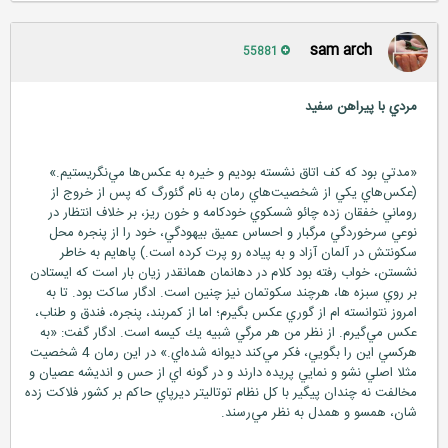
sam arch
55881
مردي با پيراهن سفيد
«مدتي بود كه كف اتاق نشسته بوديم و خيره به عكس‌ها مي‌نگريستيم.»
(عكس‌هاي يكي از شخصيت‌هاي رمان به نام گئورگ كه پس از خروج از
روماني خفقان زده چائو شسكوي خودكامه و خون ريز، بر خلاف انتظار در
نوعي سرخوردگي مرگبار و احساس عميق بيهودگي، خود را از پنجره محل
سكونتش در آلمان آزاد و به پياده رو پرت كرده است.) پاهايم به خاطر
نشستن، خواب رفته بود كلام در دهانمان همانقدر زيان بار است كه ايستادن
بر روي سبزه ها، هرچند سكوتمان نيز چنين است. ادگار ساكت بود. تا به
امروز نتوانسته ام از گوري عكس بگيرم؛ اما از كمربند، پنجره، فندق و طناب،
عكس مي‌گيرم. از نظر من هر مرگي شبيه يك كيسه است. ادگار گفت: «به
هركسي اين را بگويي، فكر مي‌كند ديوانه شده‌اي.» در اين رمان 4 شخصيت
مثلا اصلي نشو و نمايي پريده دارند و در گونه اي از حس و انديشه عصيان و
مخالفت نه چندان پيگير با كل نظام توتاليتر ديرپاي حاكم بر كشور فلاكت زده
شان، همسو و همدل به نظر مي‌رسند.