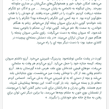
مي‌دهند امكان خواب خور و همخوابگي‌هاي سگي‌شان بر مداري جاودانه
بچرخد. رمان اينگونه به ناتمامي به پايان مي‌رسد: ... من و ادگار، دو تلگرام
مشابه دريافت كرديم: «كورت را در اتاقش مرده يافتند. او خودش را با طناب
حلق‌آويز كرده بود. » چه كسي اين تلگرام را فرستاده بود؟ تلگرام را با صداي
بلند خواندم؛ گويي دارم براي سروان پجله آواز مي‌خوانم. زبانم به هنگام
خواندن، به سمت بالا خم مي‌شد. گويي نوك آن، محكم با باتومي بسته
شده‌بود، كه سروان پجله به دست مي‌گرفت. راوي عكس سروان پنجله را
هنگام عبور از ميدان تراژان مي‌بيند: «در يك دستش بسته‌اي پيچيده در
كاغذي سفيد بود؛ با دست ديگر بچه اي را راه مي‌برد.
كورت در پشت عكس نوشته‌بود: پدربزرگ شيريني مي‌خرد. آرزو داشتم سروان
پجله، كيسه جنازه خود را حمل مي‌كرد. آرزو مي‌كردم هر وقت به سلماني
مي‌رفت، موهاي قيچي شده‌اش بوي علف هرس شده گورستان بدهد. آرزو
داشتم وقتي بعد از كار، با نوه‌اش پشت ميز مي‌نشست، بوي جناياتش بلند
مي‌شد و بچه از دستي كه به او شيريني مي‌داد بدش مي‌آمد. احساس كردم
دهانم باز و بسته مي‌شود. يك بار كورت گفت: اين بچه‌ها پيشاپيش شريك
جرم هستند. وقتي پدران و مادرانشان براي شب بخير گفتن آنها را مي‌بوسند،
از نفسشان بوي خون به مشام بچه‌ها مي‌رسد، بنا براين ديگر نمي توان براي
رفتن به سلاخ خانه جلو خودشان را بگيرند. »