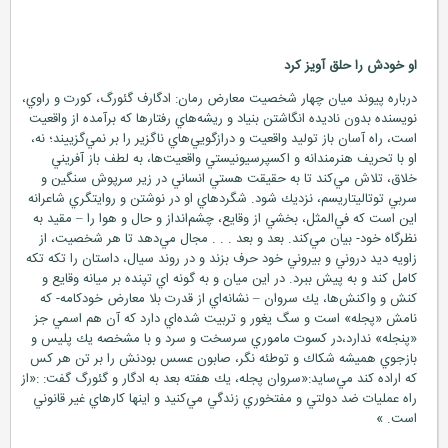
او خودش را حلق آويز كرد
درباره پيوند ميان چهار شخصيت معارض رمان: ادگارف گئورگ، كورت و راوي،
نويسنده بدون ناديده انگاشتن بنياد و ريشه‌هاي رفتارها كه برآمده از واقعيت
است، راه آسان باز توليد واقعيت و درازگويي‌هاي ناگزير را بر نمي‌گزييند؛ نه،
او با تحريف هنرمندانه و اكسپرسيونيستي واقعيت‌ها، به لطف باز آفريني
خلاق، تلاش مي‌كند تا به حقيقت هستي انساني در زير سرپوش سنگين و
سربي توتاليتاريسم، نزديك شود. شگردهاي او در نوشتن و روايتگري شاعرانه
اين است كه في‌المثل، بخشي از وقايع، چشم‌انداز و حال و هوا را – مقيد به
نظرگاه خود- بيان مي‌كند. بعد و بعد . . . مجال مي‌دهد تا هر شخصيت، از
زاويه ديد دروني و بيروني خود حرف بزند و در روند سيال، داستان را تكه تكه
كامل كند و به پيش ببرد. در اين ميان و به گونه اي تپنده بر ميانه وقايع و
كنش و واكنش‌ها، يك سروان – نشانه‌اي از قدرت بلا معارض خودكامه- كه
نامش «پجله» است و سگ يغور و تربيت شده‌اي دارد كه آن هم اسمي جز
«پنجله» ندارد،در كسوت ماموري سرسخت و سرد و با مشخصه يك پليس و
بازجوي هميشه شكاك و توطئه نگر، صابون عسس بودنش را بر تن هر كس
كه اراده كند مي‌سايد:«سروان پجله، يك هفته بعد به ادگار و گئورگ گفت: :«از
راه عمليات ضد دولتي و مفتخوري زندگي مي‌كنيد و اينها كارهاي غير قانوني
است. »