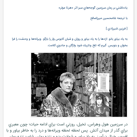
يادداشتي بر رمان سرزمين گوجه‌هاي سبز اثر «هرتا مولر»
با ترجمه غلامحسين ميرزاصالح
[ فرزين شيرزادي ]
به ياد بياور بانو. اژدها را به ياد بياور و روزان و شبان كابوس وار را بازگو. ويرانه‌ها و وحشت را فرا
بخوان‌‌ و بنويس. گيرم‌ كه تلخ وتاريك شود واژگان و جادوي كلامت.
در سرزمين هول وهراس، تخيل، روزني است براي ادامه حيات؛ چون معبري
براي گذر از ميدان آتش. پس لحظه لحظه ويرانه‌ها و درد را به خاطر بياور و با
افسون خيال درآميز. به ياد بياور و شهادت بده و زنده بمان، شاعر؛ زنده بمان