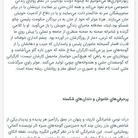
زنهارخواري‌ها مي‌خوانيم كه چگونه دولت توتاليتر، در تمام زواياي زندگي
خصوصي مردم نفوذ مي‌كند و همه آنان،حتي پر صلابت‌ ترينشان يا در برابر
ستم‌پيشگان سر به خاكستر ذلت مي‌سايند و يا در دفاع از آدميت خويش
جان مي‌بازند. هرتا مولر كه خود از جان به در بردگان حكومت پليسي چائو
شسكو بود،اينك صادقانه ماجراي زندگي خويش را باز مي‌گويد. او با كلامي
گزنده و شاعرانه صحنه به صحنه منظري از جامعه و نسلي را پيش روي ما
مي‌گشايد كه ترس، دمار از روزگارشان در آورده بود. چشم اندازي خوفناك از
قدرت افسار گسيخته ماموران پليس و پاسداران كه جيب و دهانشان را از
گوجه‌هاي سبز پر مي‌كنند؛كارگران سلاخ خانه كه خون تازه گاو مي‌آشامند و
پرولتارياي سر به راهي كه هيچ‌كس خواستار ماحصل كارشان نيست؛ كارگراني
كه گوسفندان حلبي و هندوانه‌هاي چوبي توليد مي‌كنند. مولر راوي سرگذشت
ملتي است كه فساد و صبوري در اعماق مغز و روانشان ريشه بسته است.
پرحرفي‌هاي خاموش و دندان‌هاي شكسته
درك نوعي شاعرانگي تاريك و پنهان در عمق رازآميز هر پديده و پديدار،يكي از
شاخص‌هاي بارز رمان چند لايه «سرزمين گوجه‌هاي سبز» اثر نويسنده آلماني-
رومانيايي است. اين شاعرانگي كه با در نظر گرفتن انگيزه روايت، نقطه اتكاي