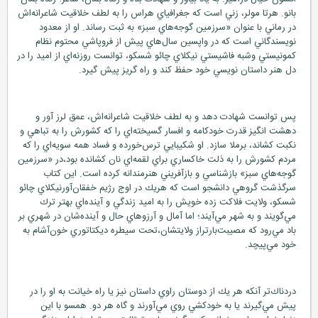
بانو. هرتا مولر، زني است كه جغرافياي هراس را به لطف خلاقيت شاعرانه‌اش
در رماني با عنوان «سرزمين گوجه‌هاي سبز» به ثبت رساند. او از معدود
نويسندگاني است كه در واپسين سال‌هاي پيش از فرو‌پاشي محتوم نظام
كمونيستي وشبه فاشيستي نيكلاي چائو شسكو، توانست روزنه‌اي از اميد را در
دل هنر داستان نويسي خود حفظ كند و راه گريز پيش گيرد.
پس توانست شهادت دهد و به لطف خلاقيت شاعرانه‌اش، عمق لرز آور و
دهشت انگيز قدرت خود‌كامه و افسار گسيخته‌اي را كه كشورش را به تباهي و
نكبت كشاند، بر‌ملا سازد. او شكيبايي ترس‌خورده و فساد همه سويه‌اي را كه
مردم كشورش را به ذلت خاكساري براي لقمه‌اي نان كشانده بود،‌‌در «سرزمين
گوجه‌هاي سبز» باز‌شناسي و باز‌آفريني هنرمندانه كرده است. اين كتاب
سرگذشت گروهي دانشجو است كه هريك در اوج رژيم خفقان‌آورنيكلاي چائو
شسكو، ولايت فلاكت زده خويش را به اميد زندگي و آينده‌اي بهتر ترك
مي‌گويند و به شهر مي‌آيند؛ اما آمال و آرزوهاي حال و آينده‌شان در شهري بر
باد مي‌رود كه مصيبت‌بار‌تراز ولايتشان،تحت سيطره ديكتاتوري خون‌آشام به
خود مي‌پيچد.
دردناك‌تر آنكه هر يك از دوستان راوي داستان نيز يا راه خيانت به او را در
پيش مي‌گيرند يا به خود‌كشي روي مي‌آورند و گاه هر دو. همسو با اين