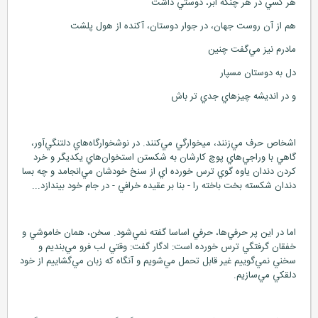
هر كسي در هر چنگه ابر، دوستي داشت
هم از آن روست جهان، در جوار دوستان، آكنده از هول پلشت
مادرم نيز مي‌گفت چنين
دل به دوستان مسپار
و در انديشه چيزهاي جدي تر باش
اشخاص حرف مي‌زنند، ميخوارگي مي‌كنند. در نوشخوارگاه‌هاي دلتنگي‌آور،
گاهي با وراجي‌هاي پوچ كارشان به شكستن استخوان‌هاي يكديگر و خرد
كردن دندان ياوه گوي ترس خورده اي از سنخ خودشان مي‌انجامد و چه بسا
دندان شكسته بخت باخته را - بنا بر عقيده خرافي - در جام خود بيندازد...
اما در اين پر حرفي‌ها، حرفي اساسا گفته نمي‌شود. سخن، همان خاموشي و
خفقان گرفتگي ترس خورده است: ادگار گفت: وقتي لب فرو مي‌بنديم و
سخني نمي‌گوييم غير قابل تحمل مي‌شويم و آنگاه كه زبان مي‌گشاييم از خود
دلقكي مي‌سازيم.