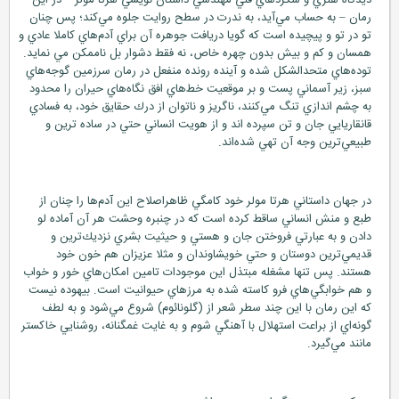
ديدگاه هنري و شگردهاي فني مهندسي داستان نويسي هرتا مولر – در اين
رمان – به حساب مي‌آيد، به ندرت در سطح روايت جلوه مي‌كند؛ پس چنان
تو در تو و پيچيده است كه گويا دريافت جوهره آن براي آدم‌هاي كاملا عادي و
همسان و كم و بيش بدون چهره خاص، نه فقط دشوار بل ناممكن مي‌ نمايد.
توده‌هاي متحد‌الشكل شده و آينده رونده منفعل در رمان سرزمين گوجه‌هاي
سبز، زير آسماني پست و بر موقعيت خط‌هاي افق نگاه‌هاي حيران را محدود
به چشم اندازي تنگ مي‌كنند، ناگريز و ناتوان از درك حقايق خود، به فسادي
قانقاريايي جان و تن سپرده اند و از هويت انساني حتي در ساده ترين و
طبيعي‌ترين وجه آن تهي شده‌اند.
در جهان داستاني هرتا مولر خود كامگي ظاهراصلاح اين آدم‌ها را چنان از
طبع و منش انساني ساقط كرده است كه در چنبره وحشت هر آن آماده لو
دادن و به عبارتي فروختن جان و هستي و حيثيت بشري نزديك‌ترين و
قديمي‌ترين دوستان و حتي خويشاوندان و مثلا عزيزان هم خون خود
هستند. پس تنها مشغله مبتذل اين موجودات تامين امكان‌هاي خور و خواب
و هم خوابگي‌هاي فرو كاسته شده به مرزهاي حيوانيت است. بيهوده نيست
كه اين رمان با اين چند سطر شعر از (گلونائوم) شروع مي‌شود و به لطف
گونه‌اي از براعت استهلال با آهنگي شوم و به غايت غمگنانه، روشنايي خاكستر
مانند مي‌گيرد.