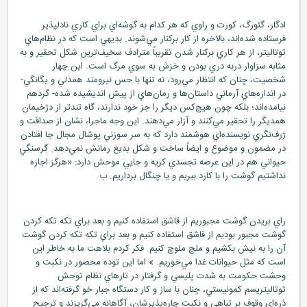
ادگار، گئورگ، كورت و راوي كه هر كدام به گوشه‌اي براي كاري نادلپذير
فرستاده شده‌اند، بالاخره از كار بركنار مي‌شوند. بديهي است كه در نظام‌هاي
توتاليتر، از هر كاري بركنار شدن تقريباً مترادف سخيف‌ترين شكل تحقير و به
مثابه سزاوار دربه دري بودن و خزش به سوي مرگ است. اين چهار
شخصيت، چنان كه انتظار مي‌رود، نه تنها با حس نيرومند همدلي و يگانگي-
در اندازه‌هاي آرماني داستان‌ها و رمان‌هاي از پيش انديشيده شده- گردهم
نيامده‌اند؛ بلكه چون هيچ‌كس ديگر را جز خود ندارند، گاه تندتر از دژخيمان
همديگر را تحقير مي‌كنند و آزار مي‌دهند. اين وجه ماجرا، نشان از صداقت و
ژرف‌نگري نويسنده‌اي هوشمند دارد كه به سر سوزني پوشال مجال جا افتادن
در مضمون و موضوع و ايضاً ساخت و شكل بديع رمانش نمي‌دهد. گرسنگي
حيواني هم در اين عرصه تجسدي كريه و جايي موحش دارد: «هرگز اجازه
نداشتيم گوشت را با كارد ببريم و يا چنگال برداريم. ب
راي بريدن گوشت مجبوريم از قاشق استفاده كنيم و بعد براي تكه تكه كردن
گوشت مجبور بوديم از قاشق استفاده كنيم و بعد براي تكه تكه كردن گوشت
آن را به نيش بكشيم و ملچ ملوچ كنيم. فكر كردم بلاهت ما به خاطر اين
است كه مثل حيوانات غدا مي‌خوريم. » اما اين توده محصور در نكبت و
وحشت حكومت به شدت پليسي و گرفتار در تارهاي نظام توحش
توتاليتريسم كمونيستي، چنان با ساز و كار دستگاه جبار خو گرفته‌اند كه از
ذره‌اي وقوف بر تباهي و نكبت چاره‌پذيرشان، آگاهانه مي‌گريزند و ترجيح