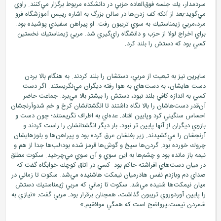
سردمدار، يك جلسه فوق‌العاده حزبي در دانشكده مربوط برگزار مي‌كنند. راوي
مي‌گويد:بعد از آنكه كف زدن‌ها در سالن بزرگ به اشاره رييس آموزشگاه فرو
مرد،مربي ژيمناستيك به سوي تريبون رفت. او پيراهن سفيدي پوشيده بود.
براي اخراج لولا از حزب و دانشگاه راي‌گيري شد. مربي ژيمناستيك نخستين
كسي بود كه دستش را بلند كرد.
سايرين نيز به تبعيت از مربي، دستشان را بلند كردند. به هنگام بالا بردن
دست هايشان، به دست‌هاي به هوا رفته ديگران مي‌نگريستند. اگر دست
كسي به اندازه كافي بلند نبود، دستش را بيشتر بالا مي‌برد. جماعت حاضر
آن‌قدر دست‌هاشان را بالا نگاه داشتند تا انگشتانشان كرخ و خم شدوآرنجشان
احساس سنگيني كرد وپايين افتاد. عده‌اي به اطراف نگريستند؛ چون دست و
بازوي ديگران از آنها پايين تر نبود، بار ديگر انگشتانشان را راست كردند و
آرنجشان را مي‌كشيدند. زير بغلشان عرق كرده بود و پيراهن‌ها و بلوزهايشان
چروك خورده بود. گردن‌ها سيخ و گوش‌ها قرمز شده بود؛لب‌ها جدا از هم و
نيمه باز مانده بود و چشم‌ها به اين سوي و آن سوي مي‌چرخيد. سكوت مطلق
در ميان دست‌هاي افراشته حاكم بود. كسي در اتاق كوچك خوابگاه گفت كه
صداي دم وبازدم نفس هادرميان نيمكت هاشنيده مي‌شد. سكوت تا زماني در
ميان نيمكت‌ها شنيده مي‌شد. سكوت تا زماني كه مربي ژيمناستيك دستش
را پايين آوردوروي تريبون گذاشت، همچنان برقرار بود. مربي گفت: «نيازي به
شمردن نيست،پرواضح است كه همگي موافقيم.»