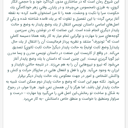
اين شروع رمان است كه در ساختاري مدور، گرداگرد خود و با حجمي انگار
كروي، به طرزي نامحسوس مي‌چرخد و در پايان_ وقتي زهر خودكامگي يك
حكومت سرا پا نكبت و وحشت، همه را تا مرز استخوان فاسد كرده- به نقطه
آغاز برمي گردد؛ با اين تفصيل و تفاوت كه بر يك قاعده شناخته شده و يكي از
اصل‌هاي اساسي داستان نويسي انتقال از يك وضع پايدار به وضع و حالت
پايدار ديگري انجام شده است. اين صناعت كه در نوشتن رمان سرزمين
گوجه‌هاي سبز با مهارت و نوگرايي تمام عيار به كار رفته همانا دسيسه كاملي
است كه” تودورف” منتقد و نظريه پرداز فرماليست آن را انتقال از يك حال
پايدار( وضع ثابت اوليه) به حالت پايدار ديگر( حالت ثابت ثانوي) تصديق
مي‌كند. در واقع از كاربست اين صنعت در داستان نويسي مدرن و پسا مدرن
نيز گويا گريزي نيست. اين چنين است كه داستان با يك وضع پايدار آغاز
مي‌شود كه نيرو و نيروهايي آن را به هم مي‌زند. در نتيجه حالتي ناپايدار و
لرزان به وجود مي‌آيد. ولي با فعل و انفعال هايي در سازوكار حركت و كنش و
واكنش اشخاص و امور در جهت معكوس يك حالت پايدار ديگر برقرار
مي‌شود. نكته مهم اين است كه وضع و حالت پايدار دوم ممكن است شبيه به
حالت پايدار اول باشد، اما هرگز با آن همسان نمي شود. هرتا مولر، در رجوع
به شكل و ساخت نو رمانش،اين اصل فني را مي‌گيرد وبا مهارت – درست و
سزاوار ومنطبق با خواست و منطق خاص داستانش –به كار مي‌برد.