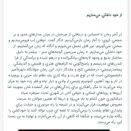
از خود دلقكي مي‌سازيم
در آخر رمان با احساس و دريافتي از چرخش در ميان مدارهاي مدور و بر
حجمي كروي، با آغاز رمان بازمي‌گرديم: ادگار گفت: «وقتي لب فرومي‌بنديم و
سخني نمي‌گوييم، غير قابل تحمل مي‌شويم و آنگاه كه زبان مي‌گشاييم، از
خود دلقكي مي‌سازيم. » رمان سرزمين گوجه‌هاي سبز – بيشتر به دليل
ساختار بديع و وجود لايه‌هاي برانگيزاننده و درهم تنيده و برآمدگي از فرا
شدن‌هاي مدرنيسم و پاسخ‌گويي به الزام‌هاي هنري و فلسفي و انديشگي
پسامدرنيستي- درخششي تلخ و ماندگار دارد. اين رمان جولانگاه دلهره‌آميز
دانشجوياني است كه در اوج قدرت و يكه تازي يك نظام تك حزبي و پيچيده
در تار و پود آهنين كمونيزم پليسي از وادي و ديار تباه و فقر زده خود به مركز
پناه مي‌آورند تا مگر راهكاري براي زندگي‌هاي در غبار گمشده شان بجويند اما
آرزوها و روياهاي انساني و جواني آنان در شهري تحت سيطره سياه
ديكتاتوري خون آشام به باد مي‌رود و دريغا كه همين جوانان به سرعت
معروض موقعيت قرار مي‌گيرند و در نتيجه يا راه مزدوري و خيانت براي
پايداري نظام پلشت را برمي‌گزينند تا لقمه اي چرب نواله كنند يا خودكشي را
يگانه چاره مي‌بينند و شگفتا كه گاهي از آن راه مي‌آغازند و نهايتا به بن بست
اين راه مي‌رسند.