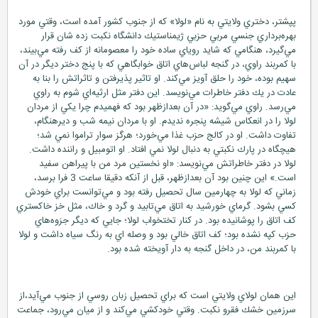
پپشتر، دختري ولايتي به نام «لولا» كه از جنوب كشور آمده است، وقتي مورد
بهره‌برداري جنسي مربي حزبي ژيمناستيك دانشگاه نكبت زده شان قرار
مي‌گيرد، هنگامي كه شايد روياي ساده خود را معصومانه از كف رفته مي‌بيند،
با كمربند راوي، در گنجه لباس‌هاي اتاق خوابگاهي كه با پنج دختر ديگر در آن
سهيم بوده، خود را حلق آويز مي‌كند. او تاثير پذيرفتن و تاثراتش را بنا به
عادت در يك دفتر خاطرات مي‌نويسد. اين دفتر مثل ارثيه‌اي شوم به راوي
مي‌رسد. راوي مي‌گويد: «در آن بعدازظهر بود كه فهميدم چرا يكي از مردان
لولا را در انعكاس شيشه پنجره نديدم. او با مردان نيمه شب و ديرهنگام،
تفاوت داشت. او در كالج حزب غذا مي‌خورد؛ هرگز سوار تراموا نمي شد؛
هيچگاه در پارك نكبتي به دنبال لولا نمي افتاد. او اتومبيل و راننده داشت.
لولا در دفتر خاطراتش مي‌نويسد: «او نخستين مرد من با پيراهن سفيد
است.» اين چنين بود آن بعدازظهر، قبل از آنكه دقيقا ساعت 3 فرا برسد،
زماني كه لولا به چهارمين سال تحصيل رفته بود و مي‌توانست براي خودش
كسي بشود. گرماي خورشيد به اتاق مي‌تابيد و گرد و خاك، مثل خز خاكستري
كف اتاق را پوشانيده بود. در كنار تختخواب لولا؛ جايي كه ديگر جزوه‌هاي
حزب كپه نشده بود؛ كف اتاق خالي بود و وصله اي به رنگ سياه داشت و لولا
با كمربند من، در داخل گنجه به دار آويخته شده بود.
اين همان لولاي ولايتي است كه براي تحصيل زبان روسي از جنوب مي‌آيد،از
سرزمين خشك فقرو نكبت. وقتي خودكشي مي‌كند و از ميان مي‌رود، جماعت